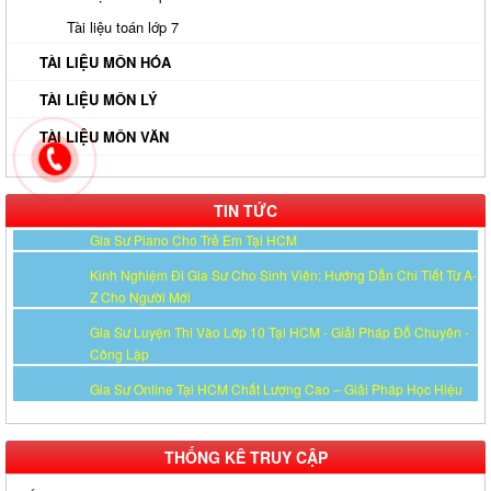
Quả Ngay Tại Nhà
Tài liệu toán lớp 7
Gia Sư Tiếng Nhật Cho Người Đi Làm - Lộ Trình Linh Hoạt, Hiệu
TÀI LIỆU MÔN HÓA
Quả Cao Tại TP.HCM
Gia Sư Luyện Thi IELTS Cấp Tốc - Lộ Trình Đạt Band 6.0-8.0
TÀI LIỆU MÔN LÝ
Trong 2-4 Tháng
TÀI LIỆU MÔN VĂN
Gia sư luyện thi TOEIC - Phương pháp đạt 900+ điểm nhanh nhất
Gia Sư Piano Cho Trẻ Em Tại HCM
TIN TỨC
Kinh Nghiệm Đi Gia Sư Cho Sinh Viên: Hướng Dẫn Chi Tiết Từ A-
Z Cho Người Mới
Gia Sư Luyện Thi Vào Lớp 10 Tại HCM - Giải Pháp Đỗ Chuyên -
Công Lập
Gia Sư Online Tại HCM Chất Lượng Cao – Giải Pháp Học Hiệu
Quả Ngay Tại Nhà
Gia Sư Tiếng Nhật Cho Người Đi Làm - Lộ Trình Linh Hoạt, Hiệu
Quả Cao Tại TP.HCM
Gia Sư Luyện Thi IELTS Cấp Tốc - Lộ Trình Đạt Band 6.0-8.0
THỐNG KÊ TRUY CẬP
Trong 2-4 Tháng