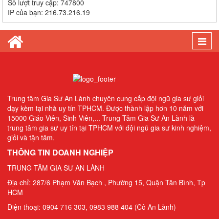
Số lượt truy cập:
747800
Gia sư luyện thi TOEIC - Phương pháp đạt 900+ điểm nhanh nhất
IP của bạn:
216.73.216.19
Gia Sư Piano Cho Trẻ Em Tại HCM
Togg
navi
Trung tâm Gia Sư An Lành chuyên cung cấp đội ngũ gia sư giỏi
dạy kèm tại nhà uy tín TPHCM. Được thành lập hơn 10 năm với
15000 Giáo Viên, Sinh Viên,... Trung Tâm Gia Sư An Lành là
trung tâm gia sư uy tín tại TPHCM với đội ngũ gia sư kinh nghiệm,
giỏi và tận tâm.
THÔNG TIN DOANH NGHIỆP
TRUNG TÂM GIA SƯ AN LÀNH
Địa chỉ: 287/6 Phạm Văn Bạch , Phường 15, Quận Tân Bình, Tp
HCM
Điện thoại: 0904 716 303, 0983 988 404 (Cô An Lành)