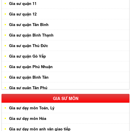
Gia sư quận 11
Gia sư quận 12
Gia sư quận Tân Bình
Gia sư quận Bình Thạnh
Gia sư quận Thủ Đức
Gia sư quận Gò Vấp
Gia sư quận Phú Nhuận
Gia sư quận Bình Tân
Gia sư quận Tân Phú
Gia sư huyện Hóc Môn
GIA SƯ MÔN
Gia sư dạy môn Toán, Lý
Gia sư huyện Cần Giờ
Gia sư dạy môn Hóa
Gia sư huyên Bình Chánh
Gia sư dạy môn anh văn giao tiếp
Gia sư huyện Nhà Bè