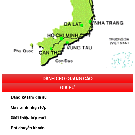
DÀNH CHO QUẢNG CÁO
GIA SƯ
Đăng ký làm gia sư
Quy trình nhận lớp
Giới thiệu lớp mới
Phí chuyển khoản