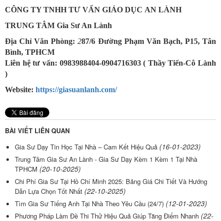
CÔNG TY TNHH TƯ VẤN GIÁO DỤC AN LÀNH
TRUNG TÂM Gia Sư An Lành
Địa Chỉ Văn Phòng:
2
87/6 Đường Phạm Văn Bạch, P15, Tân
Bình, TPHCM
Liên hệ tư vấn: 0983988404-0904716303 ( Thầy Tiến-Cô Lành
)
Website:
https://giasuanlanh.com/
BÀI VIẾT LIÊN QUAN
(16-01-2023)
Gia Sư Dạy Tin Học Tại Nhà – Cam Kết Hiệu Quả
Trung Tâm Gia Sư An Lành - Gia Sư Dạy Kèm 1 Kèm 1 Tại Nhà
(20-10-2025)
TPHCM
Chi Phí Gia Sư Tại Hồ Chí Minh 2025: Bảng Giá Chi Tiết Và Hướng
(22-10-2025)
Dẫn Lựa Chọn Tốt Nhất
(12-01-2023)
Tìm Gia Sư Tiếng Anh Tại Nhà Theo Yêu Cầu (24/7)
(22-
Phương Pháp Làm Đề Thi Thử Hiệu Quả Giúp Tăng Điểm Nhanh