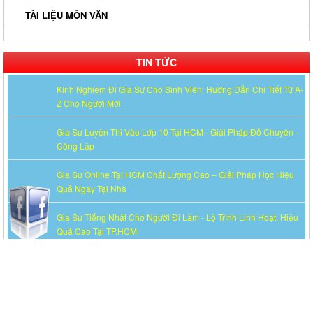
TÀI LIỆU MÔN VĂN
TIN TỨC
Kinh Nghiệm Đi Gia Sư Cho Sinh Viên: Hướng Dẫn Chi Tiết Từ A-
Z Cho Người Mới
Gia Sư Luyện Thi Vào Lớp 10 Tại HCM - Giải Pháp Đỗ Chuyên -
Công Lập
Gia Sư Online Tại HCM Chất Lượng Cao – Giải Pháp Học Hiệu
Quả Ngay Tại Nhà
Gia Sư Tiếng Nhật Cho Người Đi Làm - Lộ Trình Linh Hoạt, Hiệu
Quả Cao Tại TP.HCM
Gia Sư Luyện Thi IELTS Cấp Tốc - Lộ Trình Đạt Band 6.0-8.0
Trong 2-4 Tháng
Gia sư luyện thi TOEIC - Phương pháp đạt 900+ điểm nhanh nhất