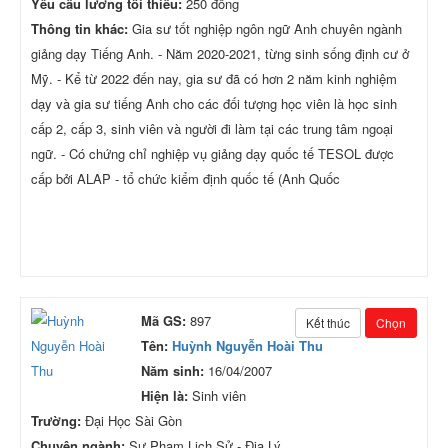
Yêu cầu lương tối thiểu:
250 đồng
Thông tin khác:
Gia sư tốt nghiệp ngôn ngữ Anh chuyên ngành
giảng dạy Tiếng Anh. - Năm 2020-2021, từng sinh sống định cư ở
Mỹ. - Kể từ 2022 đến nay, gia sư đã có hơn 2 năm kinh nghiệm
dạy và gia sư tiếng Anh cho các đối tượng học viên là học sinh
cấp 2, cấp 3, sinh viên và người đi làm tại các trung tâm ngoại
ngữ. - Có chứng chỉ nghiệp vụ giảng dạy quốc tế TESOL được
cấp bởi ALAP - tổ chức kiểm định quốc tế (Anh Quốc
Mã GS:
897
Kết thúc
Chọn
Tên:
Huỳnh Nguyễn Hoài Thu
Năm sinh:
16/04/2007
Hiện là:
Sinh viên
Trường:
Đại Học Sài Gòn
Chuyên ngành:
Sư Phạm Lịch Sử - Địa Lý