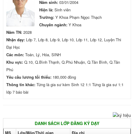
Năm sinh:
03/01/2004
Hiện là:
Sinh viên
Trường:
Y Khoa Phạm Ngọc Thạch
Chuyên ngành:
Y Khoa
Năm TN:
2028
Nhận dạy:
Lớp 7, Lớp 8, Lớp 9, Lớp 10, Lớp 11, Lớp 12, Luyện Thi
Đại Học
Các môn:
Toán, Lý, Hóa, SINH
Khu vực:
Q.10, Q.Bình Thạnh, Q.Phú Nhuận, Q.Tân Bình, Q.Tân
Phú
Yêu cầu lương tối thiểu:
180,000 đồng
Thông tin khác:
Từng là gia sư kèm Sinh 12 1:1 Từng là gia sư 1:1
lớp 7 báo bài
DANH SÁCH LỚP ĐĂNG KÝ DẠY
MS
Lớp/Môn/Thời gian
Địa chỉ