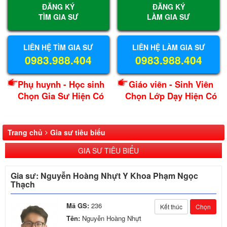
ĐĂNG KÝ
ĐĂNG KÝ
TÌM GIA SƯ
LÀM GIA SƯ
LIÊN HỆ TÌM GIA SƯ
LIÊN HỆ LÀM GIA SƯ
0983.988.404
0983.988.404
Phụ huynh - Học sinh
Giáo viên - Sinh Viên
Chọn Gia Sư Hiện Có
Chọn Lớp Dạy Hiện Có
Trang chủ
Gia sư tiêu biểu
GIA SƯ TIÊU BIỂU
Gia sư: Nguyễn Hoàng Nhựt Y Khoa Phạm Ngọc
Thạch
Mã GS:
236
Kết thúc
Chọn
Tên:
Nguyễn Hoàng Nhựt