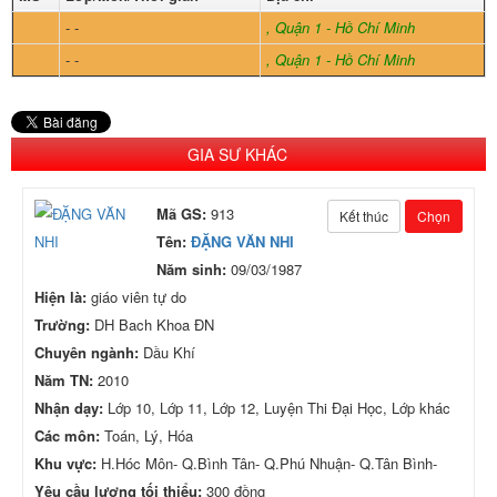
- -
, Quận 1 - Hồ Chí Minh
- -
, Quận 1 - Hồ Chí Minh
GIA SƯ KHÁC
Mã GS:
913
Kết thúc
Chọn
Tên:
ĐẶNG VĂN NHI
Năm sinh:
09/03/1987
Hiện là:
giáo viên tự do
Trường:
DH Bach Khoa ĐN
Chuyên ngành:
Dầu Khí
Năm TN:
2010
Nhận dạy:
Lớp 10, Lớp 11, Lớp 12, Luyện Thi Đại Học, Lớp khác
Các môn:
Toán, Lý, Hóa
Khu vực:
H.Hóc Môn- Q.Bình Tân- Q.Phú Nhuận- Q.Tân Bình-
Yêu cầu lương tối thiểu:
300 đồng