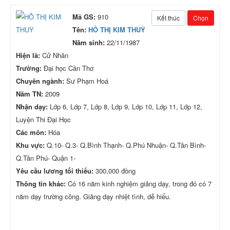
Mã GS:
910
Kết thúc
Chọn
Tên:
HỒ THỊ KIM THUỲ
Năm sinh:
22/11/1987
Hiện là:
Cử Nhân
Trường:
Đại học Cần Thơ
Chuyên ngành:
Sư Phạm Hoá
Năm TN:
2009
Nhận dạy:
Lớp 6, Lớp 7, Lớp 8, Lớp 9, Lớp 10, Lớp 11, Lớp 12,
Luyện Thi Đại Học
Các môn:
Hóa
Khu vực:
Q.10- Q.3- Q.Bình Thạnh- Q.Phú Nhuận- Q.Tân Bình-
Q.Tân Phú- Quận 1-
Yêu cầu lương tối thiểu:
300,000 đồng
Thông tin khác:
Có 16 năm kinh nghiệm giảng dạy, trong đó có 7
năm dạy trường công. Giảng dạy nhiệt tình, dễ hiểu.