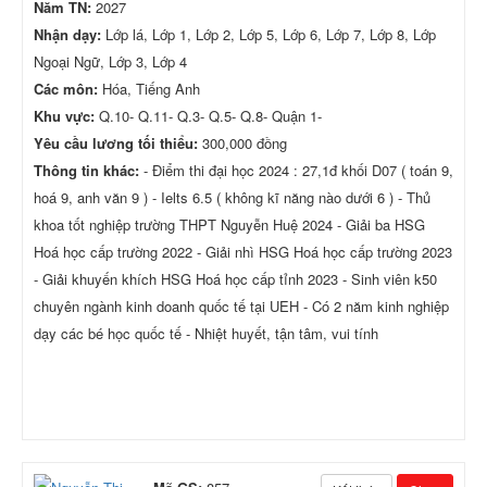
Năm TN:
2027
Nhận dạy:
Lớp lá, Lớp 1, Lớp 2, Lớp 5, Lớp 6, Lớp 7, Lớp 8, Lớp
Ngoại Ngữ, Lớp 3, Lớp 4
Các môn:
Hóa, Tiếng Anh
Khu vực:
Q.10- Q.11- Q.3- Q.5- Q.8- Quận 1-
Yêu cầu lương tối thiểu:
300,000 đồng
Thông tin khác:
- Điểm thi đại học 2024 : 27,1đ khối D07 ( toán 9,
hoá 9, anh văn 9 ) - Ielts 6.5 ( không kĩ năng nào dưới 6 ) - Thủ
khoa tốt nghiệp trường THPT Nguyễn Huệ 2024 - Giải ba HSG
Hoá học cấp trường 2022 - Giải nhì HSG Hoá học cấp trường 2023
- Giải khuyến khích HSG Hoá học cấp tỉnh 2023 - Sinh viên k50
chuyên ngành kinh doanh quốc tế tại UEH - Có 2 năm kinh nghiệp
dạy các bé học quốc tế - Nhiệt huyết, tận tâm, vui tính