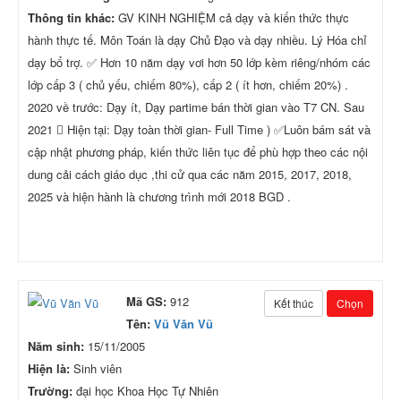
Thông tin khác:
GV KINH NGHIỆM cả dạy và kiến thức thực
hành thực tế. Môn Toán là dạy Chủ Đạo và dạy nhiều. Lý Hóa chỉ
dạy bổ trợ. ✅ Hơn 10 năm dạy vơi hơn 50 lớp kèm riêng/nhóm các
lớp cấp 3 ( chủ yếu, chiếm 80%), cấp 2 ( ít hơn, chiếm 20%) .
2020 về trước: Dạy ít, Dạy partime bán thời gian vào T7 CN. Sau
2021  Hiện tại: Dạy toàn thời gian- Full Time ) ✅Luôn bám sát và
cập nhật phương pháp, kiến thức liên tục để phù hợp theo các nội
dung cải cách giáo dục ,thi cử qua các năm 2015, 2017, 2018,
2025 và hiện hành là chương trình mới 2018 BGD .
Mã GS:
912
Kết thúc
Chọn
Tên:
Vũ Văn Vũ
Năm sinh:
15/11/2005
Hiện là:
Sinh viên
Trường:
đại học Khoa Học Tự Nhiên