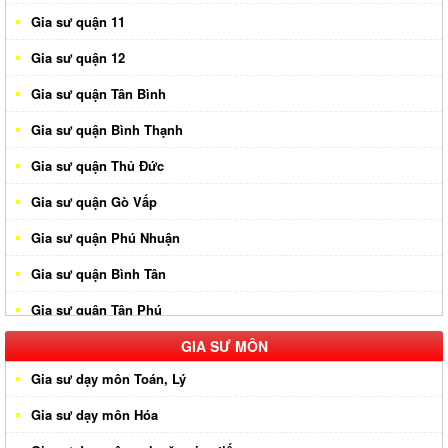
Gia sư quận 11
Gia sư quận 12
Gia sư quận Tân Bình
Gia sư quận Bình Thạnh
Gia sư quận Thủ Đức
Gia sư quận Gò Vấp
Gia sư quận Phú Nhuận
Gia sư quận Bình Tân
Gia sư quận Tân Phú
Gia sư huyện Hóc Môn
GIA SƯ MÔN
Gia sư dạy môn Toán, Lý
Gia sư huyện Cần Giờ
Gia sư dạy môn Hóa
Gia sư huyên Bình Chánh