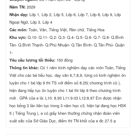
Năm TN:
2029
Nhận dạy:
Lớp 1, Lớp 2, Lớp 5, Lớp 6, Lớp 7, Lớp 8, Lớp 9, Lớp
Ngoại Ngữ, Lớp 3, Lớp 4
Các môn:
Toán, Văn, Tiếng Việt, Rèn chữ, Tiếng Hoa
Khu vực:
Q.10- Q.11- Q.2- Q.3- Q.4- Q.5- Q.6- Q.7- Q.8- Q.Bình
Tân- Q.Bình Thạnh- Q.Phú Nhuận- Q.Tân Bình- Q.Tân Phú- Quận
1-
Yêu cầu lương tối thiểu:
150 đồng
Thông tin khác:
Có 1 năm kinh nghiệm dạy các môn Toán, Tiếng
Việt cho các bé tiểu học, dạy văn 6,7,8,9, từng có kinh nghiệm ôn
luyện cho 1 bé lớp 9 thi TS với điểm số 8.25( chương trình cũ ),
hiện đang tiếp tục ôn luyện cho 1 bé thi lớp 9 theo chương trình
mới . GPA của e là: L10: 8.93 L11:9.03 L12:8.97 Em được nhận
học bổng 3 lần liên tục trong 3 năm học c3, hiện tại đang học HSK
5 ( Tiếng Trung ), e có giấy khen thưởng chứng nhận đoàn viên
xuất sắc của Sở Giáo Dục, điểm thi TN khối của e đc 27.5 ạ