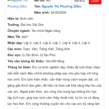
Mã GS:
857
Kết thúc
Chọn
Tên:
Nguyễn Thị Phương Diễm
Năm sinh:
24/05/2005
Hiện là:
Sinh viên
Trường:
Đại học Sài Gòn
Chuyên ngành:
Tài chính-Ngân hàng
Năm TN:
2027
Nhận dạy:
Lớp 2, Lớp 5, Lớp 6, Lớp 7, Lớp 8, Lớp 3, Lớp 4
Các môn:
Toán, Văn, Tiếng Việt, Tiếng Anh
Khu vực:
Q.Tân Bình- Q.Tân Phú-
Yêu cầu lương tối thiểu:
160,000 đồng
Thông tin khác:
Em có kinh nghiệm dạy nhiều độ tuổi khác nhau
nên biết cách điều chỉnh phương pháp sao cho phù hợp với từng
học sinh. Em luôn kiên nhẫn, cẩn thận trong cách truyền đạt, cố
gắng giải thích đơn giản, dễ hiểu và theo sát khả năng tiếp thu của
các em. Ngoài kiến thức, em cũng chú trọng tạo không khí học
tập tích cực, giúp học sinh cảm thấy thoải mái, tự tin và có động
lực học hơn. Em cũng thường xuyên rèn cho các em kỹ năng làm