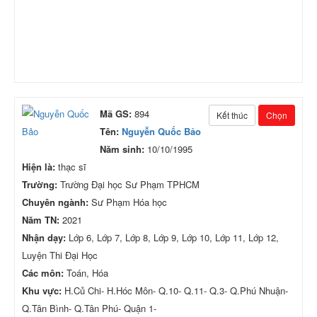
Mã GS:
894
Kết thúc
Chọn
Tên:
Nguyễn Quốc Bảo
Năm sinh:
10/10/1995
Hiện là:
thạc sĩ
Trường:
Trường Đại học Sư Phạm TPHCM
Chuyên ngành:
Sư Phạm Hóa học
Năm TN:
2021
Nhận dạy:
Lớp 6, Lớp 7, Lớp 8, Lớp 9, Lớp 10, Lớp 11, Lớp 12,
Luyện Thi Đại Học
Các môn:
Toán, Hóa
Khu vực:
H.Củ Chi- H.Hóc Môn- Q.10- Q.11- Q.3- Q.Phú Nhuận-
Q.Tân Bình- Q.Tân Phú- Quận 1-