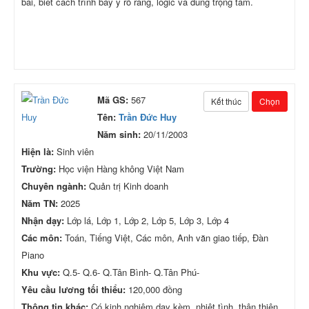
bài, biết cách trình bày ý rõ ràng, logic và đúng trọng tâm.
Mã GS:
567
Kết thúc
Chọn
Tên:
Trần Đức Huy
Năm sinh:
20/11/2003
Hiện là:
Sinh viên
Trường:
Học viện Hàng không Việt Nam
Chuyên ngành:
Quản trị Kinh doanh
Năm TN:
2025
Nhận dạy:
Lớp lá, Lớp 1, Lớp 2, Lớp 5, Lớp 3, Lớp 4
Các môn:
Toán, Tiếng Việt, Các môn, Anh văn giao tiếp, Đàn
Piano
Khu vực:
Q.5- Q.6- Q.Tân Bình- Q.Tân Phú-
Yêu cầu lương tối thiểu:
120,000 đồng
Thông tin khác:
Có kinh nghiệm dạy kèm, nhiệt tình, thân thiện,