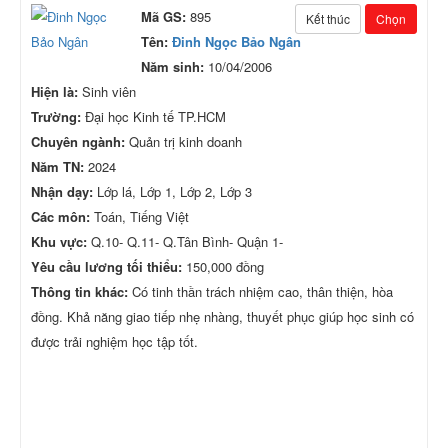
Mã GS:
895
Kết thúc
Chọn
Tên:
Đinh Ngọc Bảo Ngân
Năm sinh:
10/04/2006
Hiện là:
Sinh viên
Trường:
Đại học Kinh tế TP.HCM
Chuyên ngành:
Quản trị kinh doanh
Năm TN:
2024
Nhận dạy:
Lớp lá, Lớp 1, Lớp 2, Lớp 3
Các môn:
Toán, Tiếng Việt
Khu vực:
Q.10- Q.11- Q.Tân Bình- Quận 1-
Yêu cầu lương tối thiểu:
150,000 đồng
Thông tin khác:
Có tinh thần trách nhiệm cao, thân thiện, hòa
đồng. Khả năng giao tiếp nhẹ nhàng, thuyết phục giúp học sinh có
được trải nghiệm học tập tốt.