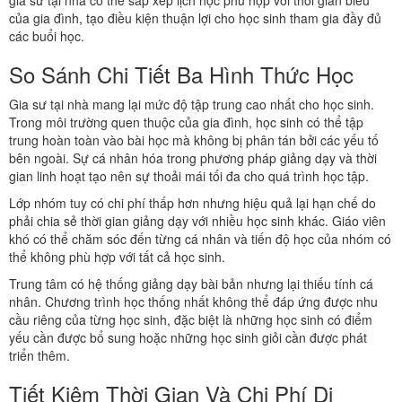
gia sư tại nhà có thể sắp xếp lịch học phù hợp với thời gian biểu
của gia đình, tạo điều kiện thuận lợi cho học sinh tham gia đầy đủ
các buổi học.
So Sánh Chi Tiết Ba Hình Thức Học
Gia sư tại nhà mang lại mức độ tập trung cao nhất cho học sinh.
Trong môi trường quen thuộc của gia đình, học sinh có thể tập
trung hoàn toàn vào bài học mà không bị phân tán bởi các yếu tố
bên ngoài. Sự cá nhân hóa trong phương pháp giảng dạy và thời
gian linh hoạt tạo nên sự thoải mái tối đa cho quá trình học tập.
Lớp nhóm tuy có chi phí thấp hơn nhưng hiệu quả lại hạn chế do
phải chia sẻ thời gian giảng dạy với nhiều học sinh khác. Giáo viên
khó có thể chăm sóc đến từng cá nhân và tiến độ học của nhóm có
thể không phù hợp với tất cả học sinh.
Trung tâm có hệ thống giảng dạy bài bản nhưng lại thiếu tính cá
nhân. Chương trình học thống nhất không thể đáp ứng được nhu
cầu riêng của từng học sinh, đặc biệt là những học sinh có điểm
yếu cần được bổ sung hoặc những học sinh giỏi cần được phát
triển thêm.
Tiết Kiệm Thời Gian Và Chi Phí Di