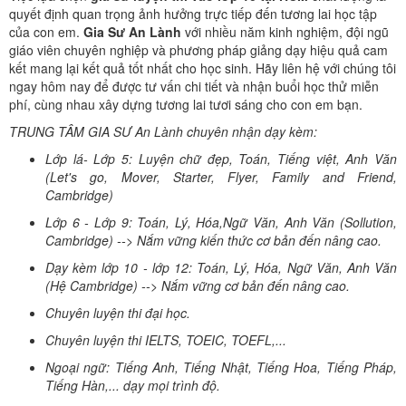
quyết định quan trọng ảnh hưởng trực tiếp đến tương lai học tập
của con em.
Gia Sư An Lành
với nhiều năm kinh nghiệm, đội ngũ
giáo viên chuyên nghiệp và phương pháp giảng dạy hiệu quả cam
kết mang lại kết quả tốt nhất cho học sinh. Hãy liên hệ với chúng tôi
ngay hôm nay để được tư vấn chi tiết và nhận buổi học thử miễn
phí, cùng nhau xây dựng tương lai tươi sáng cho con em bạn.
TRUNG TÂM GIA SƯ An Lành chuyên nhận dạy kèm:
Lớp lá- Lớp 5: Luyện chữ đẹp, Toán, Tiếng việt, Anh Văn
(Let's go, Mover, Starter, Flyer, Family and Friend,
Cambridge)
Lớp 6 - Lớp 9: Toán, Lý, Hóa,Ngữ Văn, Anh Văn (Sollution,
Cambridge) --> Nắm vững kiến thức cơ bản đến nâng cao.
Dạy kèm lớp 10 - lớp 12: Toán, Lý, Hóa, Ngữ Văn, Anh Văn
(Hệ Cambridge) --> Nắm vững cơ bản đến nâng cao.
Chuyên luyện thi đại học.
Chuyên luyện thi IELTS, TOEIC, TOEFL,...
Ngoại ngữ: Tiếng Anh, Tiếng Nhật, Tiếng Hoa, Tiếng Pháp,
Tiếng Hàn,... dạy mọi trình độ.