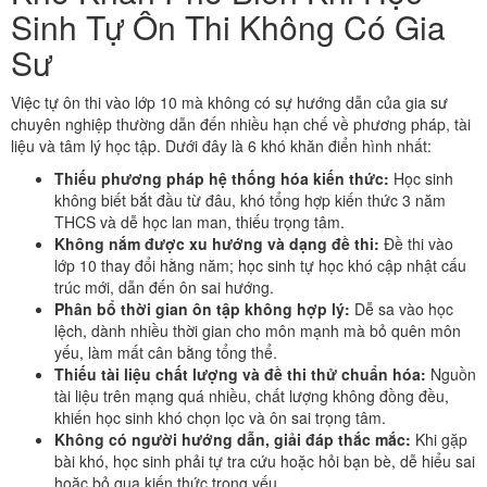
Sinh Tự Ôn Thi Không Có Gia
Sư
Việc tự ôn thi vào lớp 10 mà không có sự hướng dẫn của gia sư
chuyên nghiệp thường dẫn đến nhiều hạn chế về phương pháp, tài
liệu và tâm lý học tập. Dưới đây là 6 khó khăn điển hình nhất:
Thiếu phương pháp hệ thống hóa kiến thức:
Học sinh
không biết bắt đầu từ đâu, khó tổng hợp kiến thức 3 năm
THCS và dễ học lan man, thiếu trọng tâm.
Không nắm được xu hướng và dạng đề thi:
Đề thi vào
lớp 10 thay đổi hằng năm; học sinh tự học khó cập nhật cấu
trúc mới, dẫn đến ôn sai hướng.
Phân bổ thời gian ôn tập không hợp lý:
Dễ sa vào học
lệch, dành nhiều thời gian cho môn mạnh mà bỏ quên môn
yếu, làm mất cân bằng tổng thể.
Thiếu tài liệu chất lượng và đề thi thử chuẩn hóa:
Nguồn
tài liệu trên mạng quá nhiều, chất lượng không đồng đều,
khiến học sinh khó chọn lọc và ôn sai trọng tâm.
Không có người hướng dẫn, giải đáp thắc mắc:
Khi gặp
bài khó, học sinh phải tự tra cứu hoặc hỏi bạn bè, dễ hiểu sai
hoặc bỏ qua kiến thức trọng yếu.