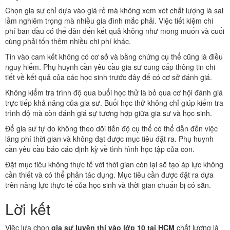
Chọn gia sư chỉ dựa vào giá rẻ mà không xem xét chất lượng là sai
lầm nghiêm trọng mà nhiều gia đình mắc phải. Việc tiết kiệm chi
phí ban đầu có thể dẫn đến kết quả không như mong muốn và cuối
cùng phải tốn thêm nhiều chi phí khác.
Tin vào cam kết không có cơ sở và bằng chứng cụ thể cũng là điều
nguy hiểm. Phụ huynh cần yêu cầu gia sư cung cấp thông tin chi
tiết về kết quả của các học sinh trước đây để có cơ sở đánh giá.
Không kiểm tra trình độ qua buổi học thử là bỏ qua cơ hội đánh giá
trực tiếp khả năng của gia sư. Buổi học thử không chỉ giúp kiểm tra
trình độ mà còn đánh giá sự tương hợp giữa gia sư và học sinh.
Để gia sư tự do không theo dõi tiến độ cụ thể có thể dẫn đến việc
lãng phí thời gian và không đạt được mục tiêu đặt ra. Phụ huynh
cần yêu cầu báo cáo định kỳ về tình hình học tập của con.
Đặt mục tiêu không thực tế với thời gian còn lại sẽ tạo áp lực không
cần thiết và có thể phản tác dụng. Mục tiêu cần được đặt ra dựa
trên năng lực thực tế của học sinh và thời gian chuẩn bị có sẵn.
Lời kết
Việc lựa chọn
gia sư luyện thi vào lớp 10 tại HCM
chất lượng là