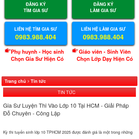
ĐĂNG KÝ
ĐĂNG KÝ
TÌM GIA SƯ
LÀM GIA SƯ
LIÊN HỆ TÌM GIA SƯ
LIÊN HỆ LÀM GIA SƯ
0983.988.404
0983.988.404
Phụ huynh - Học sinh
Giáo viên - Sinh Viên
Chọn Gia Sư Hiện Có
Chọn Lớp Dạy Hiện Có
Trang chủ
Tin tức
TIN TỨC
Gia Sư Luyện Thi Vào Lớp 10 Tại HCM - Giải Pháp
Đỗ Chuyên - Công Lập
Kỳ thi tuyển sinh lớp 10 TPHCM 2025 được đánh giá là một trong những