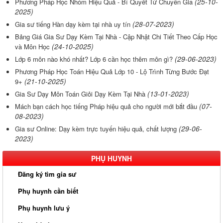
(25-10-
Phương Pháp Học Nhóm Hiệu Quả - Bí Quyết Từ Chuyên Gia
2025)
(28-07-2023)
Gia sư tiếng Hàn dạy kèm tại nhà uy tín
Bảng Giá Gia Sư Dạy Kèm Tại Nhà - Cập Nhật Chi Tiết Theo Cấp Học
(24-10-2025)
và Môn Học
(29-06-2023)
Lớp 6 môn nào khó nhất? Lớp 6 cần học thêm môn gì?
Phương Pháp Học Toán Hiệu Quả Lớp 10 - Lộ Trình Từng Bước Đạt
(21-10-2025)
9+
(13-01-2023)
Gia Sư Dạy Môn Toán Giỏi Dạy Kèm Tại Nhà
(07-
Mách bạn cách học tiếng Pháp hiệu quả cho người mới bắt đầu
08-2023)
(29-06-
Gia sư Online: Dạy kèm trực tuyến hiệu quả, chất lượng
2023)
PHỤ HUYNH
Đăng ký tìm gia sư
Phụ huynh cần biết
Phụ huynh lưu ý