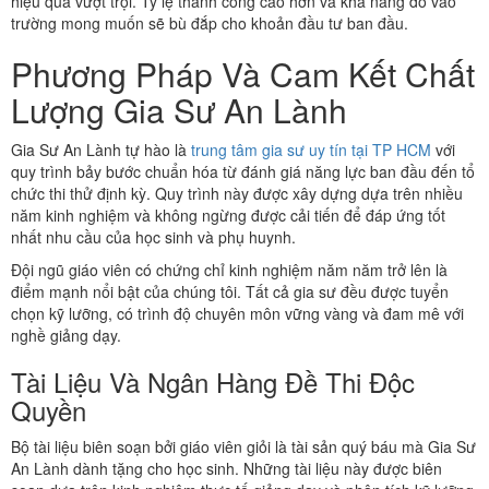
hiệu quả vượt trội. Tỷ lệ thành công cao hơn và khả năng đỗ vào
trường mong muốn sẽ bù đắp cho khoản đầu tư ban đầu.
Phương Pháp Và Cam Kết Chất
Lượng Gia Sư An Lành
Gia Sư An Lành tự hào là
trung tâm gia sư uy tín tại TP HCM
với
quy trình bảy bước chuẩn hóa từ đánh giá năng lực ban đầu đến tổ
chức thi thử định kỳ. Quy trình này được xây dựng dựa trên nhiều
năm kinh nghiệm và không ngừng được cải tiến để đáp ứng tốt
nhất nhu cầu của học sinh và phụ huynh.
Đội ngũ giáo viên có chứng chỉ kinh nghiệm năm năm trở lên là
điểm mạnh nổi bật của chúng tôi. Tất cả gia sư đều được tuyển
chọn kỹ lưỡng, có trình độ chuyên môn vững vàng và đam mê với
nghề giảng dạy.
Tài Liệu Và Ngân Hàng Đề Thi Độc
Quyền
Bộ tài liệu biên soạn bởi giáo viên giỏi là tài sản quý báu mà Gia Sư
An Lành dành tặng cho học sinh. Những tài liệu này được biên