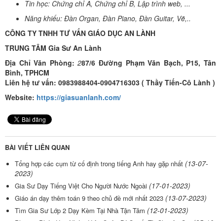
Tin học: Chứng chỉ A, Chứng chỉ B, Lập trình web, ...
Năng khiếu: Đàn Organ, Đàn Piano, Đàn Guitar, Vẽ,..
CÔNG TY TNHH TƯ VẤN GIÁO DỤC AN LÀNH
TRUNG TÂM Gia Sư An Lành
Địa Chỉ Văn Phòng:
2
87/6 Đường Phạm Văn Bạch, P15, Tân
Bình, TPHCM
Liên hệ tư vấn: 0983988404-0904716303 ( Thầy Tiến-Cô Lành )
Website:
https://giasuanlanh.com/
BÀI VIẾT LIÊN QUAN
(13-07-
Tổng hợp các cụm từ cố định trong tiếng Anh hay gặp nhất
2023)
(17-01-2023)
Gia Sư Dạy Tiếng Việt Cho Người Nước Ngoài
(13-07-2023)
Giáo án dạy thêm toán 9 theo chủ đề mới nhất 2023
(12-01-2023)
Tìm Gia Sư Lớp 2 Dạy Kèm Tại Nhà Tận Tâm