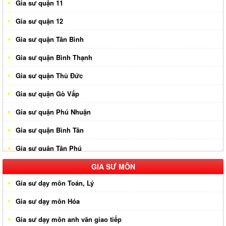
Gia sư quận 11
Gia sư quận 12
Gia sư quận Tân Bình
Gia sư quận Bình Thạnh
Gia sư quận Thủ Đức
Gia sư quận Gò Vấp
Gia sư quận Phú Nhuận
Gia sư quận Bình Tân
Gia sư quận Tân Phú
Gia sư huyện Hóc Môn
GIA SƯ MÔN
Gia sư dạy môn Toán, Lý
Gia sư huyện Cần Giờ
Gia sư dạy môn Hóa
Gia sư huyên Bình Chánh
Gia sư dạy môn anh văn giao tiếp
Gia sư huyện Nhà Bè