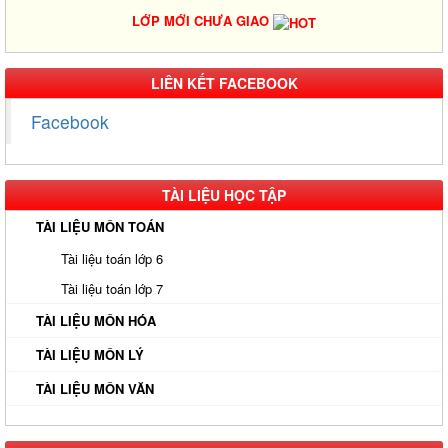
LỚP MỚI CHƯA GIAO
Gia Sư Luyện Thi IELTS Cấp Tốc - Lộ Trình Đạt Band 6.0-8.0
LIÊN KẾT FACEBOOK
Trong 2-4 Tháng
Facebook
Gia sư luyện thi TOEIC - Phương pháp đạt 900+ điểm nhanh nhất
Gia Sư Piano Cho Trẻ Em Tại HCM
TÀI LIỆU HỌC TẬP
Kinh Nghiệm Đi Gia Sư Cho Sinh Viên: Hướng Dẫn Chi Tiết Từ A-
Z Cho Người Mới
TÀI LIỆU MÔN TOÁN
Gia Sư Luyện Thi Vào Lớp 10 Tại HCM - Giải Pháp Đỗ Chuyên -
Tài liệu toán lớp 6
Công Lập
Tài liệu toán lớp 7
Gia Sư Online Tại HCM Chất Lượng Cao – Giải Pháp Học Hiệu
TÀI LIỆU MÔN HÓA
Quả Ngay Tại Nhà
Gia Sư Tiếng Nhật Cho Người Đi Làm - Lộ Trình Linh Hoạt, Hiệu
TÀI LIỆU MÔN LÝ
Quả Cao Tại TP.HCM
TÀI LIỆU MÔN VĂN
Gia Sư Luyện Thi IELTS Cấp Tốc - Lộ Trình Đạt Band 6.0-8.0
Trong 2-4 Tháng