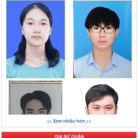
<< Xem nhiều hơn >>
GIA SƯ QUẬN