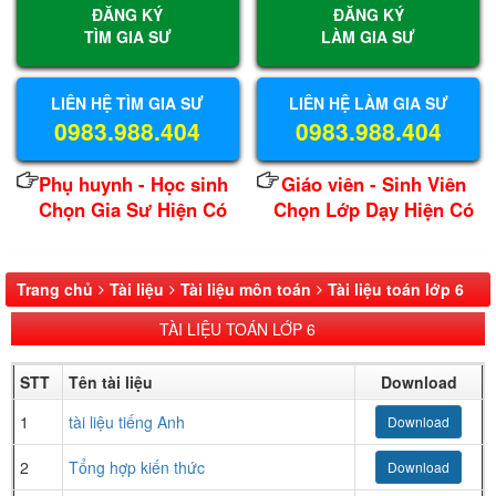
ĐĂNG KÝ
ĐĂNG KÝ
TÌM GIA SƯ
LÀM GIA SƯ
LIÊN HỆ TÌM GIA SƯ
LIÊN HỆ LÀM GIA SƯ
0983.988.404
0983.988.404
Phụ huynh - Học sinh
Giáo viên - Sinh Viên
Chọn Gia Sư Hiện Có
Chọn Lớp Dạy Hiện Có
Trang chủ
Tài liệu
Tài liệu môn toán
Tài liệu toán lớp 6
TÀI LIỆU TOÁN LỚP 6
STT
Tên tài liệu
Download
1
tài liệu tiếng Anh
Download
2
Tổng hợp kiến thức
Download