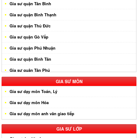
Gia sư quận Tân Bình
Gia sư quận Bình Thạnh
Gia sư quận Thủ Đức
Gia sư quận Gò Vấp
Gia sư quận Phú Nhuận
Gia sư quận Bình Tân
Gia sư quận Tân Phú
Gia sư huyện Hóc Môn
GIA SƯ MÔN
Gia sư dạy môn Toán, Lý
Gia sư huyện Cần Giờ
Gia sư dạy môn Hóa
Gia sư huyên Bình Chánh
Gia sư dạy môn anh văn giao tiếp
Gia sư huyện Nhà Bè
Gia sư huyện Củ Chi
GIA SƯ LỚP