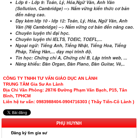
Lớp 6 - Lớp 9: Toán, Lý, Hóa,Ngữ Văn, Anh Văn
(Sollution, Cambridge) --> Nắm vững kiến thức cơ bản
đến nâng cao.
Dạy kèm lớp 10 - lớp 12: Toán, Lý, Hóa, Ngữ Văn, Anh
Văn (Hệ Cambridge) --> Nắm vững cơ bản đến nâng cao.
Chuyên luyện thi đại học.
Chuyên luyện thi IELTS, TOEIC, TOEFL,...
Ngoại ngữ: Tiếng Anh, Tiếng Nhật, Tiếng Hoa, Tiếng
Pháp, Tiếng Hàn,... dạy mọi trình độ.
Tin học: Chứng chỉ A, Chứng chỉ B, Lập trình web, ...
Năng khiếu: Đàn Organ, Đàn Piano, Đàn Guitar, Vẽ,..
CÔNG TY TNHH TƯ VẤN GIÁO DỤC
AN LÀNH
TRUNG TÂM
Gia Sư An Lành
Địa Chỉ Văn Phòng:
87/6 Đường Phạm Văn Bạch, P15, Tân
2
Bình, TPHCM
Liên hệ tư vấn: 0983988404-0904716303 ( Thầy Tiến-Cô Lành )
PHỤ HUYNH
Đăng ký tìm gia sư