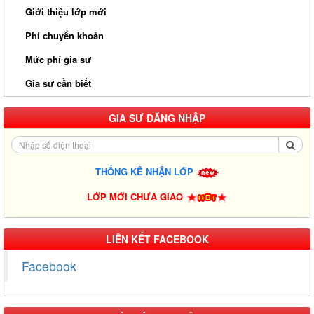
Giới thiệu lớp mới
Phí chuyển khoản
Mức phí gia sư
Gia sư cần biết
GIA SƯ ĐĂNG NHẬP
THỐNG KÊ NHẬN LỚP
LỚP MỚI CHƯA GIAO
Gia Sư Luyện Thi IELTS Cấp Tốc - Lộ Trình Đạt Band 6.0-8.0
LIÊN KẾT FACEBOOK
Trong 2-4 Tháng
Facebook
Gia sư luyện thi TOEIC - Phương pháp đạt 900+ điểm nhanh nhất
Gia Sư Piano Cho Trẻ Em Tại HCM