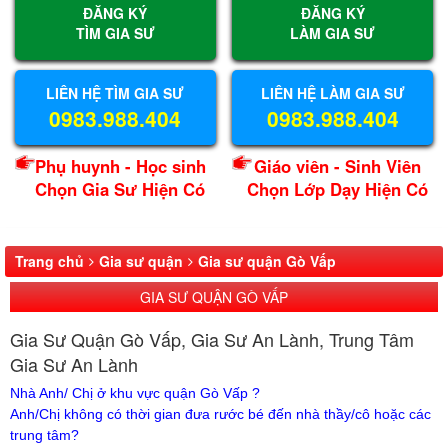
ĐĂNG KÝ
ĐĂNG KÝ
TÌM GIA SƯ
LÀM GIA SƯ
LIÊN HỆ TÌM GIA SƯ
LIÊN HỆ LÀM GIA SƯ
0983.988.404
0983.988.404
Phụ huynh - Học sinh
Giáo viên - Sinh Viên
Chọn Gia Sư Hiện Có
Chọn Lớp Dạy Hiện Có
Trang chủ
Gia sư quận
Gia sư quận Gò Vấp
GIA SƯ QUẬN GÒ VẤP
Gia Sư Quận Gò Vấp, Gia Sư An Lành, Trung Tâm
Gia Sư An Lành
Nhà Anh/ Chị ở khu vực quận Gò Vấp ?
Anh/Chị không có thời gian đưa rước bé đến nhà thầy/cô hoặc các
trung tâm?