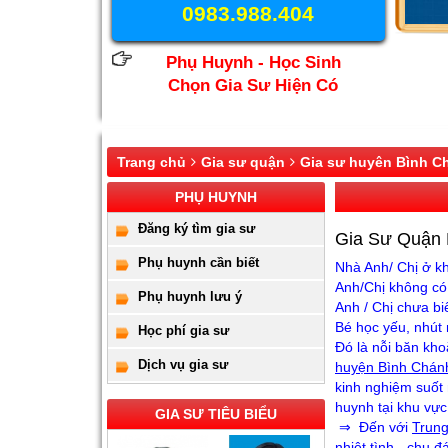
0983.988.404
Phụ Huynh - Học Sinh
Chọn Gia Sư Hiện Có
Trang chủ
Gia sư quận
Gia sư huyên Bình C
PHỤ HUYNH
Đăng ký tìm gia sư
Gia Sư Quận 
Phụ huynh cần biết
Nhà Anh/ Chị ở k
Anh/Chị không có
Phụ huynh lưu ý
Anh / Chị chưa bi
Bé học yếu, nhút
Học phí gia sư
Đó là nỗi băn kho
Dịch vụ gia sư
huyện Bình Chán
kinh nghiệm suốt 
huynh tại khu vực
GIA SƯ TIÊU BIỂU
⇒ Đến với
Trun
nhiệt tình - chu đ