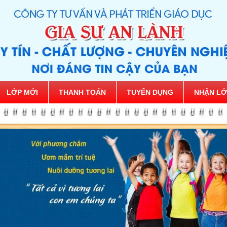
LỚP MỚI
THANH TOÁN
TUYỂN DỤNG
NHẬN LỚ