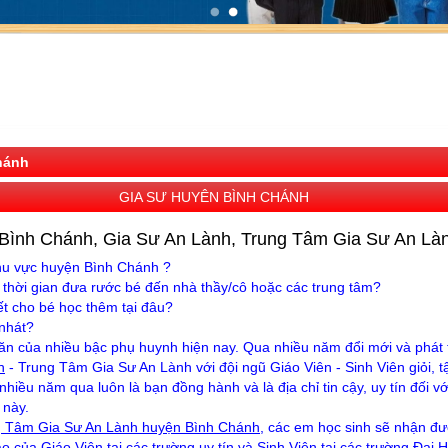
hánh
GIA SƯ HUYÊN BÌNH CHÁNH
Bình Chánh, Gia Sư An Lành, Trung Tâm Gia Sư An Là
hu vực huyện Bình Chánh ?
 thời gian đưa rước bé đến nhà thầy/cô hoặc các trung tâm?
ết cho bé học thêm tại đâu?
 nhát?
ăn của nhiều bậc phụ huynh hiện nay. Qua nhiều năm đổi mới và phát 
h
- Trung Tâm Gia Sư An Lành với đội ngũ Giáo Viên - Sinh Viên giỏi, t
nhiều năm qua luôn là bạn đồng hành và là địa chỉ tin cậy, uy tín đối v
 này.
g Tâm Gia Sư An Lành huyện Bình Chánh
, các em học sinh sẽ nhận đ
áo của Giáo Viên tại các trường uy tín
và Sinh Viên tại các trường Đại 