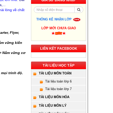
GIA SƯ ĐĂNG NHẬP
,...
ài lòng về chất
THỐNG KÊ NHẬN LỚP
Gia Sư Luyện Thi IELTS
LỚP MỚI CHƯA GIAO
Cấp Tốc - Lộ Trình Đạt
rter, Flyer,
Band 6.0-8.0 Trong 2-4
Tháng
Nắm vững kiến
LIÊN KẾT FACEBOOK
Gia sư luyện thi TOEIC -
--> Nắm vững cơ
Phương pháp đạt 900+
điểm nhanh nhất
TÀI LIỆU HỌC TẬP
Gia Sư Piano Cho Trẻ
Em Tại HCM
 mọi trình độ.
TÀI LIỆU MÔN TOÁN
Tài liệu toán lớp 6
Kinh Nghiệm Đi Gia Sư
Tài liệu toán lớp 7
Cho Sinh Viên: Hướng
Dẫn Chi Tiết Từ A-Z Cho
TÀI LIỆU MÔN HÓA
Người Mới
TÀI LIỆU MÔN LÝ
Gia Sư Luyện Thi Vào