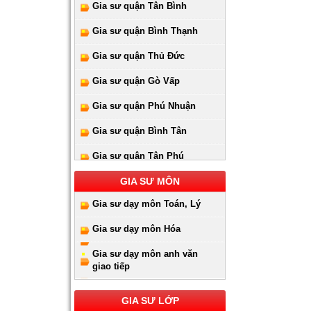
Gia sư quận Tân Bình
Gia sư quận Bình Thạnh
Gia sư quận Thủ Đức
Gia sư quận Gò Vấp
Gia sư quận Phú Nhuận
Gia sư quận Bình Tân
Gia sư quận Tân Phú
Gia sư huyện Hóc Môn
GIA SƯ MÔN
Gia sư dạy môn Toán, Lý
Gia sư huyện Cần Giờ
Gia sư dạy môn Hóa
Gia sư huyên Bình Chánh
Gia sư dạy môn anh văn
Gia sư huyện Nhà Bè
giao tiếp
Gia sư huyện Củ Chi
GIA SƯ LỚP