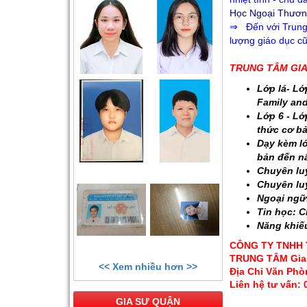
Học Ngoại Thương
⇒ Đến với Trung
lượng giáo dục c
TRUNG TÂM GIA 
Lớp lá- Lớ
Family and
Lớp 6 - Lớ
thức cơ b
Dạy kèm lớ
bản đến n
Chuyên luy
Chuyên luy
Ngoại ngữ:
Tin học: C
Năng khiếu
CÔNG TY TNHH 
TRUNG TÂM
Gia
<< Xem nhiều hơn >>
Địa Chỉ Văn Ph
Liên hệ tư vấn:
GIA SƯ QUẬN