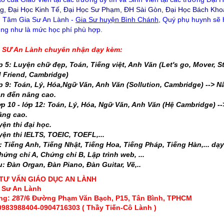
, Đại Học Kinh Tế, Đại Học Sư Phạm, ĐH Sài Gòn, Đại Học Bách Khoa
 Tâm Gia Sư An Lành -
Gia Sư huyện Bình Chánh
, Quý phụ huynh sẽ h
ũng như là mức học phí phù hợp.
SƯ An Lành chuyên nhận dạy kèm:
p 5: Luyện chữ đẹp, Toán, Tiếng việt, Anh Văn (Let's go, Mover, Sta
 Friend, Cambridge)
p 9: Toán, Lý, Hóa,Ngữ Văn, Anh Văn (Sollution, Cambridge) --> 
ản đến nâng cao.
p 10 - lớp 12: Toán, Lý, Hóa, Ngữ Văn, Anh Văn (Hệ Cambridge) 
âng cao.
ện thi đại học.
ện thi IELTS, TOEIC, TOEFL,...
 Tiếng Anh, Tiếng Nhật, Tiếng Hoa, Tiếng Pháp, Tiếng Hàn,... dạy
hứng chỉ A, Chứng chỉ B, Lập trình web, ...
: Đàn Organ, Đàn Piano, Đàn Guitar, Vẽ,..
TƯ VẤN GIÁO DỤC
AN LÀNH
 Sư An Lành
òng:
87/6 Đường Phạm Văn Bạch, P15, Tân Bình, TPHCM
2
 0983988404-0904716303 ( Thầy Tiến-Cô Lành )