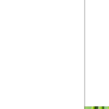
Band 6.0-8.0 Trong 2-4
Tháng
Gia sư luyện thi TOEIC -
Phương pháp đạt 900+
điểm nhanh nhất
Gia Sư Piano Cho Trẻ
Em Tại HCM