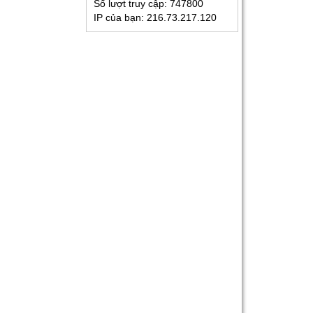
Số lượt truy cập:
747800
IP của bạn:
216.73.217.120
Kinh Nghiệm Đi Gia Sư
Cho Sinh Viên: Hướng
Dẫn Chi Tiết Từ A-Z Cho
Người Mới
Gia Sư Luyện Thi Vào
Lớp 10 Tại HCM - Giải
Pháp Đỗ Chuyên - Công
Lập
Gia Sư Online Tại HCM
Chất Lượng Cao – Giải
Pháp Học Hiệu Quả
Ngay Tại Nhà
Gia Sư Tiếng Nhật Cho
Người Đi Làm - Lộ Trình
Linh Hoạt, Hiệu Quả
Cao Tại TP.HCM
Gia Sư Luyện Thi IELTS
Cấp Tốc - Lộ Trình Đạt