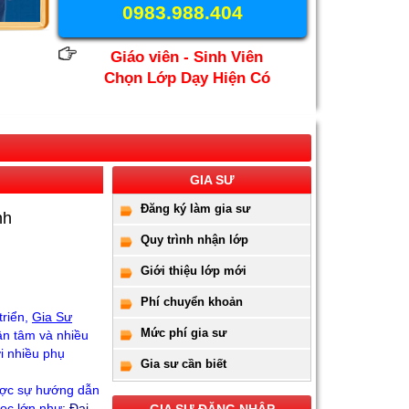
0983.988.404
Giáo viên - Sinh Viên
Chọn Lớp Dạy Hiện Có
GIA SƯ
Đăng ký làm gia sư
nh
Quy trình nhận lớp
Giới thiệu lớp mới
Phí chuyển khoản
triển,
Gia Sư
Mức phí gia sư
ận tâm và nhiều
ới nhiều phụ
Gia sư cần biết
ược sự hướng dẫn
Học lớn như
: Đai