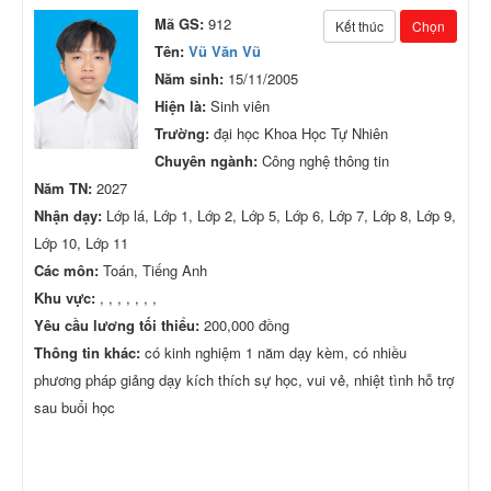
Mã GS:
912
Kết thúc
Chọn
Tên:
Vũ Văn Vũ
Năm sinh:
15/11/2005
Hiện là:
Sinh viên
Trường:
đại học Khoa Học Tự Nhiên
Chuyên ngành:
Công nghệ thông tin
Năm TN:
2027
Nhận dạy:
Lớp lá, Lớp 1, Lớp 2, Lớp 5, Lớp 6, Lớp 7, Lớp 8, Lớp 9,
Lớp 10, Lớp 11
Các môn:
Toán, Tiếng Anh
Khu vực:
, , , , , , ,
Yêu cầu lương tối thiểu:
200,000 đồng
Thông tin khác:
có kinh nghiệm 1 năm dạy kèm, có nhiều
phương pháp giảng dạy kích thích sự học, vui vẻ, nhiệt tình hỗ trợ
sau buổi học