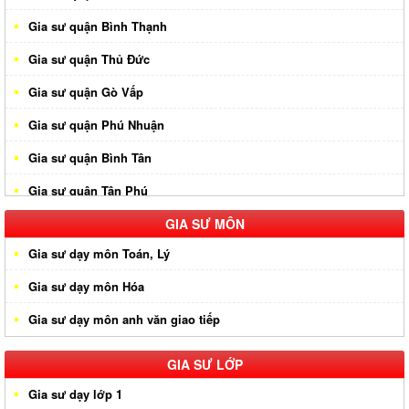
Gia sư quận Bình Thạnh
Gia sư quận Thủ Đức
Gia sư quận Gò Vấp
Gia sư quận Phú Nhuận
Gia sư quận Bình Tân
Gia sư quận Tân Phú
Gia sư huyện Hóc Môn
GIA SƯ MÔN
Gia sư dạy môn Toán, Lý
Gia sư huyện Cần Giờ
Gia sư dạy môn Hóa
Gia sư huyên Bình Chánh
Gia sư dạy môn anh văn giao tiếp
Gia sư huyện Nhà Bè
Gia sư huyện Củ Chi
GIA SƯ LỚP
Gia sư dạy lớp 1