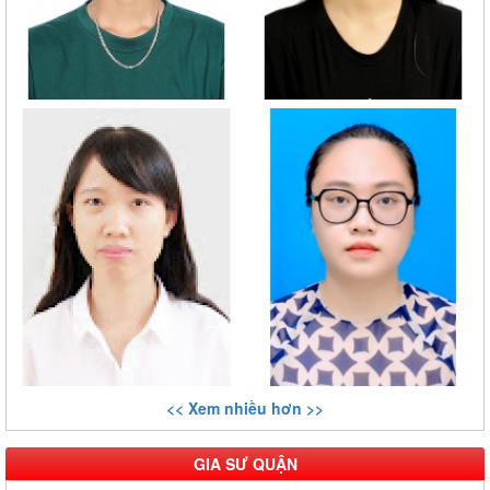
<< Xem nhiều hơn >>
GIA SƯ QUẬN