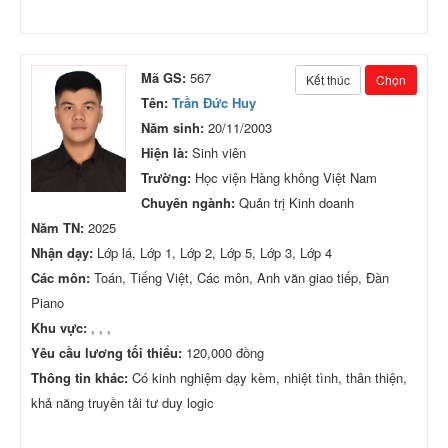
Mã GS:
567
Kết thúc
Chọn
Tên:
Trần Đức Huy
Năm sinh:
20/11/2003
Hiện là:
Sinh viên
Trường:
Học viện Hàng không Việt Nam
Chuyên ngành:
Quản trị Kinh doanh
Năm TN:
2025
Nhận dạy:
Lớp lá, Lớp 1, Lớp 2, Lớp 5, Lớp 3, Lớp 4
Các môn:
Toán, Tiếng Việt, Các môn, Anh văn giao tiếp, Đàn
Piano
Khu vực:
, , ,
Yêu cầu lương tối thiểu:
120,000 đồng
Thông tin khác:
Có kinh nghiệm dạy kèm, nhiệt tình, thân thiện,
khả năng truyền tải tư duy logic