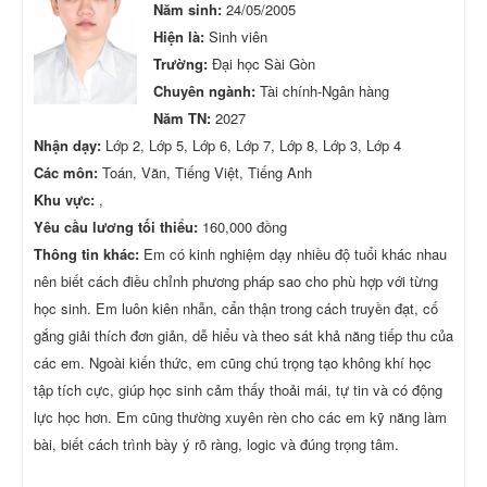
Năm sinh:
24/05/2005
Hiện là:
Sinh viên
Trường:
Đại học Sài Gòn
Chuyên ngành:
Tài chính-Ngân hàng
Năm TN:
2027
Nhận dạy:
Lớp 2, Lớp 5, Lớp 6, Lớp 7, Lớp 8, Lớp 3, Lớp 4
Các môn:
Toán, Văn, Tiếng Việt, Tiếng Anh
Khu vực:
,
Yêu cầu lương tối thiểu:
160,000 đồng
Thông tin khác:
Em có kinh nghiệm dạy nhiều độ tuổi khác nhau
nên biết cách điều chỉnh phương pháp sao cho phù hợp với từng
học sinh. Em luôn kiên nhẫn, cẩn thận trong cách truyền đạt, cố
gắng giải thích đơn giản, dễ hiểu và theo sát khả năng tiếp thu của
các em. Ngoài kiến thức, em cũng chú trọng tạo không khí học
tập tích cực, giúp học sinh cảm thấy thoải mái, tự tin và có động
lực học hơn. Em cũng thường xuyên rèn cho các em kỹ năng làm
bài, biết cách trình bày ý rõ ràng, logic và đúng trọng tâm.