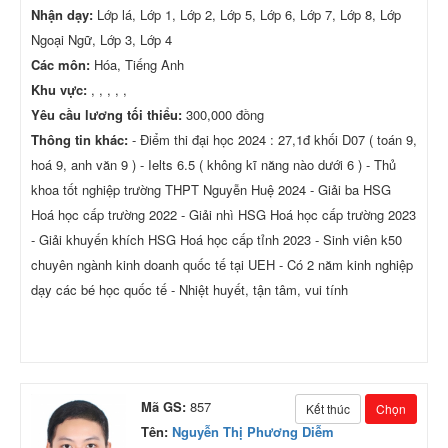
Nhận dạy:
Lớp lá, Lớp 1, Lớp 2, Lớp 5, Lớp 6, Lớp 7, Lớp 8, Lớp
Ngoại Ngữ, Lớp 3, Lớp 4
Các môn:
Hóa, Tiếng Anh
Khu vực:
, , , , ,
Yêu cầu lương tối thiểu:
300,000 đồng
Thông tin khác:
- Điểm thi đại học 2024 : 27,1đ khối D07 ( toán 9,
hoá 9, anh văn 9 ) - Ielts 6.5 ( không kĩ năng nào dưới 6 ) - Thủ
khoa tốt nghiệp trường THPT Nguyễn Huệ 2024 - Giải ba HSG
Hoá học cấp trường 2022 - Giải nhì HSG Hoá học cấp trường 2023
- Giải khuyến khích HSG Hoá học cấp tỉnh 2023 - Sinh viên k50
chuyên ngành kinh doanh quốc tế tại UEH - Có 2 năm kinh nghiệp
dạy các bé học quốc tế - Nhiệt huyết, tận tâm, vui tính
Mã GS:
857
Kết thúc
Chọn
Tên:
Nguyễn Thị Phương Diễm