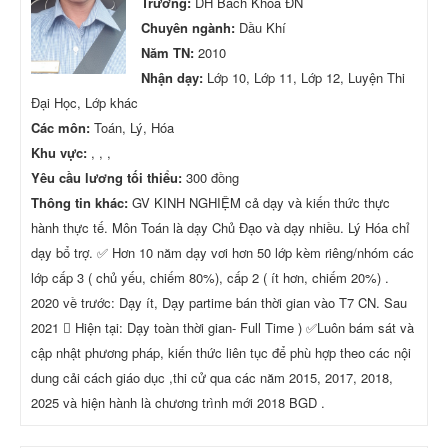
Trường:
DH Bach Khoa ĐN
Chuyên ngành:
Dầu Khí
Năm TN:
2010
Nhận dạy:
Lớp 10, Lớp 11, Lớp 12, Luyện Thi
Đại Học, Lớp khác
Các môn:
Toán, Lý, Hóa
Khu vực:
, , ,
Yêu cầu lương tối thiểu:
300 đồng
Thông tin khác:
GV KINH NGHIỆM cả dạy và kiến thức thực
hành thực tế. Môn Toán là dạy Chủ Đạo và dạy nhiều. Lý Hóa chỉ
dạy bổ trợ. ✅ Hơn 10 năm dạy vơi hơn 50 lớp kèm riêng/nhóm các
lớp cấp 3 ( chủ yếu, chiếm 80%), cấp 2 ( ít hơn, chiếm 20%) .
2020 về trước: Dạy ít, Dạy partime bán thời gian vào T7 CN. Sau
2021  Hiện tại: Dạy toàn thời gian- Full Time ) ✅Luôn bám sát và
cập nhật phương pháp, kiến thức liên tục để phù hợp theo các nội
dung cải cách giáo dục ,thi cử qua các năm 2015, 2017, 2018,
2025 và hiện hành là chương trình mới 2018 BGD .