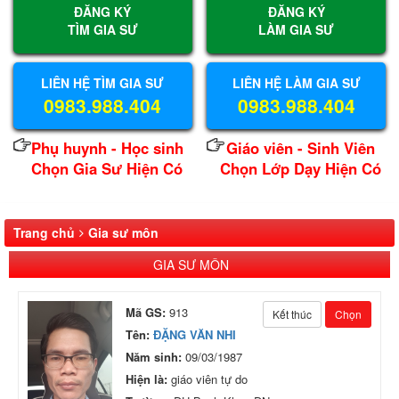
ĐĂNG KÝ
ĐĂNG KÝ
TÌM GIA SƯ
LÀM GIA SƯ
LIÊN HỆ TÌM GIA SƯ
LIÊN HỆ LÀM GIA SƯ
0983.988.404
0983.988.404
Phụ huynh - Học sinh
Giáo viên - Sinh Viên
Chọn Gia Sư Hiện Có
Chọn Lớp Dạy Hiện Có
Trang chủ
Gia sư môn
GIA SƯ MÔN
Mã GS:
913
Kết thúc
Chọn
Tên:
ĐẶNG VĂN NHI
Năm sinh:
09/03/1987
Hiện là:
giáo viên tự do