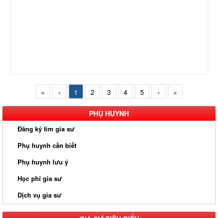
«
‹
1
2
3
4
5
›
»
PHỤ HUYNH
Đăng ký tìm gia sư
Phụ huynh cần biết
Phụ huynh lưu ý
Học phí gia sư
Dịch vụ gia sư