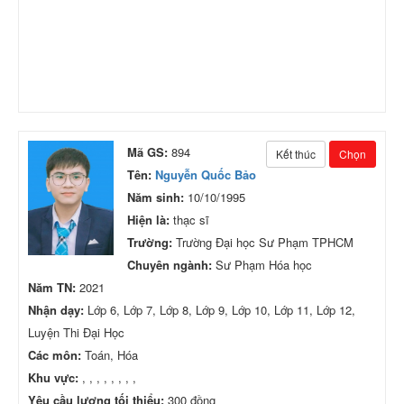
Mã GS:
894
Kết thúc
Chọn
Tên:
Nguyễn Quốc Bảo
Năm sinh:
10/10/1995
Hiện là:
thạc sĩ
Trường:
Trường Đại học Sư Phạm TPHCM
Chuyên ngành:
Sư Phạm Hóa học
Năm TN:
2021
Nhận dạy:
Lớp 6, Lớp 7, Lớp 8, Lớp 9, Lớp 10, Lớp 11, Lớp 12,
Luyện Thi Đại Học
Các môn:
Toán, Hóa
Khu vực:
, , , , , , , ,
Yêu cầu lương tối thiểu:
300 đồng