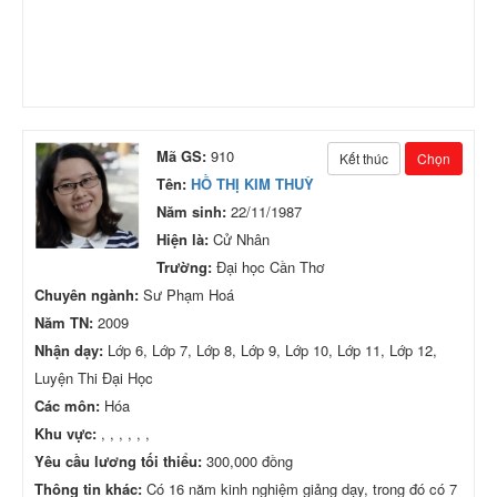
Mã GS:
910
Kết thúc
Chọn
Tên:
HỒ THỊ KIM THUỲ
Năm sinh:
22/11/1987
Hiện là:
Cử Nhân
Trường:
Đại học Cần Thơ
Chuyên ngành:
Sư Phạm Hoá
Năm TN:
2009
Nhận dạy:
Lớp 6, Lớp 7, Lớp 8, Lớp 9, Lớp 10, Lớp 11, Lớp 12,
Luyện Thi Đại Học
Các môn:
Hóa
Khu vực:
, , , , , ,
Yêu cầu lương tối thiểu:
300,000 đồng
Thông tin khác:
Có 16 năm kinh nghiệm giảng dạy, trong đó có 7