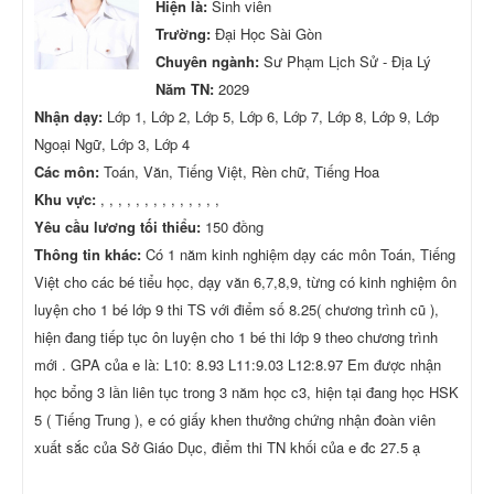
Hiện là:
Sinh viên
Trường:
Đại Học Sài Gòn
Chuyên ngành:
Sư Phạm Lịch Sử - Địa Lý
Năm TN:
2029
Nhận dạy:
Lớp 1, Lớp 2, Lớp 5, Lớp 6, Lớp 7, Lớp 8, Lớp 9, Lớp
Ngoại Ngữ, Lớp 3, Lớp 4
Các môn:
Toán, Văn, Tiếng Việt, Rèn chữ, Tiếng Hoa
Khu vực:
, , , , , , , , , , , , , ,
Yêu cầu lương tối thiểu:
150 đồng
Thông tin khác:
Có 1 năm kinh nghiệm dạy các môn Toán, Tiếng
Việt cho các bé tiểu học, dạy văn 6,7,8,9, từng có kinh nghiệm ôn
luyện cho 1 bé lớp 9 thi TS với điểm số 8.25( chương trình cũ ),
hiện đang tiếp tục ôn luyện cho 1 bé thi lớp 9 theo chương trình
mới . GPA của e là: L10: 8.93 L11:9.03 L12:8.97 Em được nhận
học bổng 3 lần liên tục trong 3 năm học c3, hiện tại đang học HSK
5 ( Tiếng Trung ), e có giấy khen thưởng chứng nhận đoàn viên
xuất sắc của Sở Giáo Dục, điểm thi TN khối của e đc 27.5 ạ