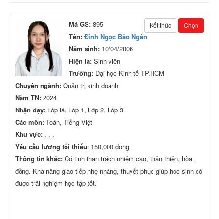
Mã GS:
895
Kết thúc
Chọn
Tên:
Đinh Ngọc Bảo Ngân
Năm sinh:
10/04/2006
Hiện là:
Sinh viên
Trường:
Đại học Kinh tế TP.HCM
Chuyên ngành:
Quản trị kinh doanh
Năm TN:
2024
Nhận dạy:
Lớp lá, Lớp 1, Lớp 2, Lớp 3
Các môn:
Toán, Tiếng Việt
Khu vực:
, , ,
Yêu cầu lương tối thiểu:
150,000 đồng
Thông tin khác:
Có tinh thần trách nhiệm cao, thân thiện, hòa
đồng. Khả năng giao tiếp nhẹ nhàng, thuyết phục giúp học sinh có
được trải nghiệm học tập tốt.