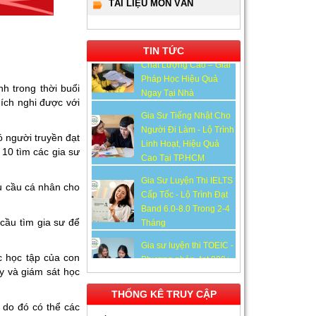
Lớp 10 Tại HCM - Giải
TÀI LIỆU MÔN VĂN
Pháp Đỗ Chuyên - Công
Lập
TIN TỨC
Gia Sư Online Tại HCM
Chất Lượng Cao – Giải
Pháp Học Hiệu Quả
h trong thời buổi
Ngay Tại Nhà
hích nghi được với
Gia Sư Tiếng Nhật Cho
Người Đi Làm - Lộ Trình
có người truyền đạt
Linh Hoạt, Hiệu Quả
 10 tìm các gia sư
Cao Tại TP.HCM
Gia Sư Luyện Thi IELTS
hu cầu cá nhân cho
Cấp Tốc - Lộ Trình Đạt
Band 6.0-8.0 Trong 2-4
 cầu tìm gia sư để
Tháng
Gia sư luyện thi TOEIC -
c học tập của con
Phương pháp đạt 900+
y và giám sát học
điểm nhanh nhất
THỐNG KÊ TRUY CẬP
Gia Sư Piano Cho Trẻ
, do đó có thể các
Em Tại HCM