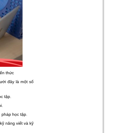
Band 6.0-8.0 Trong 2-4
Tháng
Gia sư luyện thi TOEIC -
Phương pháp đạt 900+
điểm nhanh nhất
Gia Sư Piano Cho Trẻ
Em Tại HCM
iến thức
ưới đây là một số
c tập.
i.
 pháp học tập.
kỹ năng viết và kỹ