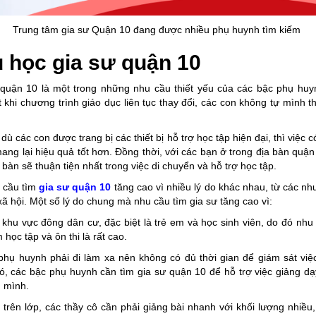
Trung tâm gia sư Quận 10 đang được nhiều phụ huynh tìm kiếm
 học gia sư quận 10
quận 10 là một trong những nhu cầu thiết yếu của các bậc phụ huyn
t khi chương trình giáo dục liên tục thay đổi, các con không tự mình t
ù các con được trang bị các thiết bị hỗ trợ học tập hiện đại, thì việc 
mang lại hiệu quả tốt hơn. Đồng thời, với các bạn ở trong địa bàn quận
 bàn sẽ thuận tiện nhất trong việc di chuyển và hỗ trợ học tập.
u cầu tìm
gia sư quận 10
tăng cao vì nhiều lý do khác nhau, từ các n
ã hội. Một số lý do chung mà nhu cầu tìm gia sư tăng cao vì:
khu vực đông dân cư, đặc biệt là trẻ em và học sinh viên, do đó nhu
 học tập và ôn thi là rất cao.
phụ huynh phải đi làm xa nên không có đủ thời gian để giám sát việ
ó, các bậc phụ huynh cần tìm gia sư quận 10 để hỗ trợ việc giảng dạ
n mình.
 trên lớp, các thầy cô cần phải giảng bài nhanh với khối lượng nhiều