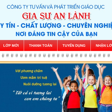
LỚP MỚI
THANH TOÁN
TUYỂN DỤNG
NHẬN LỚ