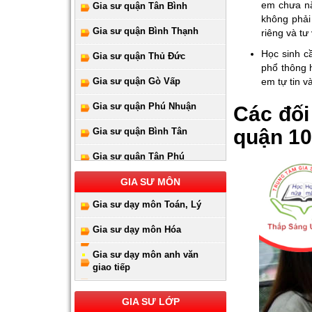
em chưa nắ
Gia sư quận Tân Bình
không phải
Gia sư quận Bình Thạnh
riêng và tư
Học sinh cầ
Gia sư quận Thủ Đức
phổ thông h
Gia sư quận Gò Vấp
em tự tin v
Gia sư quận Phú Nhuận
Các đối
quận 10
Gia sư quận Bình Tân
Gia sư quận Tân Phú
Gia sư huyện Hóc Môn
GIA SƯ MÔN
Gia sư dạy môn Toán, Lý
Gia sư huyện Cần Giờ
Gia sư dạy môn Hóa
Gia sư huyên Bình Chánh
Gia sư dạy môn anh văn
Gia sư huyện Nhà Bè
giao tiếp
Gia sư huyện Củ Chi
GIA SƯ LỚP