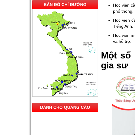
BẢN ĐỒ CHỈ ĐƯỜNG
Học viên cầ
phổ thông, 
Học viên c
Tiếng Anh, 
Học viên m
và hỗ trợ.
Một số 
gia sư
DÀNH CHO QUẢNG CÁO