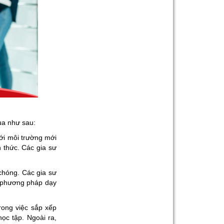
qua như sau:
ới môi trường mới
n thức. Các gia sư
chóng. Các gia sư
c phương pháp dạy
rong việc sắp xếp
ọc tập. Ngoài ra,