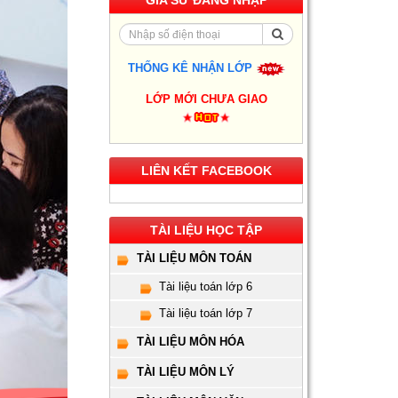
GIA SƯ ĐĂNG NHẬP
THỐNG KÊ NHẬN LỚP
Gia Sư Luyện Thi IELTS
LỚP MỚI CHƯA GIAO
Cấp Tốc - Lộ Trình Đạt
Band 6.0-8.0 Trong 2-4
Tháng
LIÊN KẾT FACEBOOK
Gia sư luyện thi TOEIC -
Phương pháp đạt 900+
điểm nhanh nhất
TÀI LIỆU HỌC TẬP
Gia Sư Piano Cho Trẻ
Em Tại HCM
TÀI LIỆU MÔN TOÁN
Tài liệu toán lớp 6
Kinh Nghiệm Đi Gia Sư
Tài liệu toán lớp 7
Cho Sinh Viên: Hướng
Dẫn Chi Tiết Từ A-Z Cho
TÀI LIỆU MÔN HÓA
Người Mới
TÀI LIỆU MÔN LÝ
Gia Sư Luyện Thi Vào