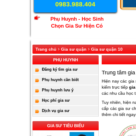
0983.988.404
Phụ Huynh - Học Sinh
Chọn Gia Sư Hiện Có
Trang chủ
Gia sư quận
Gia sư quận 10
PHỤ HUYNH
Đăng ký tìm gia sư
Trung tâm gia
Phụ huynh cần biết
Hiện nay các gia
kiếm trực tiếp
gia
Phụ huynh lưu ý
các nhu cầu học t
Học phí gia sư
Tuy nhiên, hiện n
cấp các gia sư ch
Dịch vụ gia sư
thêm chi tiết nga
GIA SƯ TIÊU BIỂU