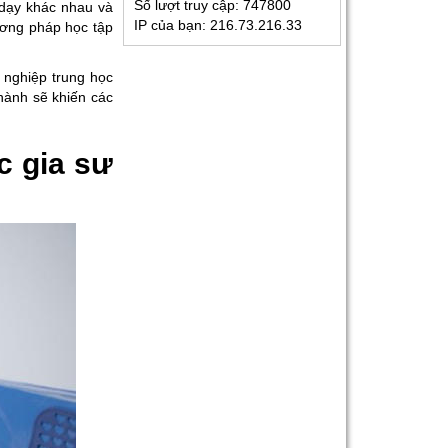
Số lượt truy cập:
747800
 dạy khác nhau và
IP của bạn:
216.73.216.33
ương pháp học tập
Kinh Nghiệm Đi Gia Sư
Cho Sinh Viên: Hướng
t nghiệp trung học
Dẫn Chi Tiết Từ A-Z Cho
ành sẽ khiến các
Người Mới
Gia Sư Luyện Thi Vào
c gia sư
Lớp 10 Tại HCM - Giải
Pháp Đỗ Chuyên - Công
Lập
Gia Sư Online Tại HCM
Chất Lượng Cao – Giải
Pháp Học Hiệu Quả
Ngay Tại Nhà
Gia Sư Tiếng Nhật Cho
Người Đi Làm - Lộ Trình
Linh Hoạt, Hiệu Quả
Cao Tại TP.HCM
Gia Sư Luyện Thi IELTS
Cấp Tốc - Lộ Trình Đạt