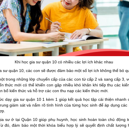
Khi học gia sư quận 10 có nhiều các lợi ích khác nhau
ia sư quận 10, các con sẽ được đảm bảo một số lợi ích không thể bỏ 
một trong những lớp chuyển cấp của các con từ cấp 2 và sang cấp 3, v
ến thức mới có thể khiến con gặp nhiều khó khăn khi tiếp thu các kiế
n bổ kiến thức và hỗ trợ các con thu nạp các kiến thức mới.
hức dạy gia sư quận 10 1 kèm 1 giúp kết quả học tập cải thiện nhanh 
 trung giám sát và nắm rõ tình hình của từng học sinh để áp dụng cá
hợp.
ia sư ở tại Quận 10 giúp phụ huynh, học sinh hoàn toàn chủ động t
 Từ đó, đảm bảo một thời khóa biểu hợp lý sẽ quyết định chất lượng h