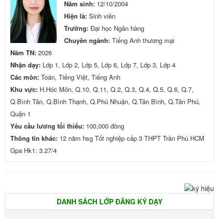
Năm sinh:
12/10/2004
Hiện là:
Sinh viên
Trường:
Đại học Ngân hàng
Chuyên ngành:
Tiếng Anh thương mại
Năm TN:
2026
Nhận dạy:
Lớp 1, Lớp 2, Lớp 5, Lớp 6, Lớp 7, Lớp 3, Lớp 4
Các môn:
Toán, Tiếng Việt, Tiếng Anh
Khu vực:
H.Hóc Môn, Q.10, Q.11, Q.2, Q.3, Q.4, Q.5, Q.6, Q.7,
Q.Bình Tân, Q.Bình Thạnh, Q.Phú Nhuận, Q.Tân Bình, Q.Tân Phú,
Quận 1
Yêu cầu lương tối thiểu:
100,000 đồng
Thông tin khác:
12 năm hsg Tốt nghiệp cấp 3 THPT Trần Phú HCM
Gpa Hk1: 3.27/4
DANH SÁCH LỚP ĐĂNG KÝ DẠY