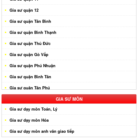
Gia sư quận 12
Gia sư quận Tân Bình
Gia sư quận Bình Thạnh
Gia sư quận Thủ Đức
Gia sư quận Gò Vấp
Gia sư quận Phú Nhuận
Gia sư quận Bình Tân
Gia sư quận Tân Phú
Gia sư huyện Hóc Môn
GIA SƯ MÔN
Gia sư dạy môn Toán, Lý
Gia sư huyện Cần Giờ
Gia sư dạy môn Hóa
Gia sư huyên Bình Chánh
Gia sư dạy môn anh văn giao tiếp
Gia sư huyện Nhà Bè