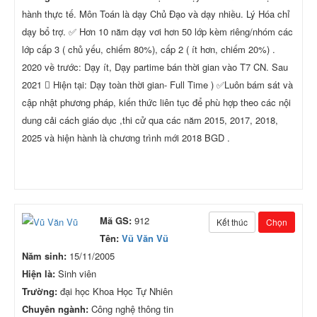
hành thực tế. Môn Toán là dạy Chủ Đạo và dạy nhiều. Lý Hóa chỉ
dạy bổ trợ. ✅ Hơn 10 năm dạy vơi hơn 50 lớp kèm riêng/nhóm các
lớp cấp 3 ( chủ yếu, chiếm 80%), cấp 2 ( ít hơn, chiếm 20%) .
2020 về trước: Dạy ít, Dạy partime bán thời gian vào T7 CN. Sau
2021  Hiện tại: Dạy toàn thời gian- Full Time ) ✅Luôn bám sát và
cập nhật phương pháp, kiến thức liên tục để phù hợp theo các nội
dung cải cách giáo dục ,thi cử qua các năm 2015, 2017, 2018,
2025 và hiện hành là chương trình mới 2018 BGD .
Mã GS:
912
Kết thúc
Chọn
Tên:
Vũ Văn Vũ
Năm sinh:
15/11/2005
Hiện là:
Sinh viên
Trường:
đại học Khoa Học Tự Nhiên
Chuyên ngành:
Công nghệ thông tin