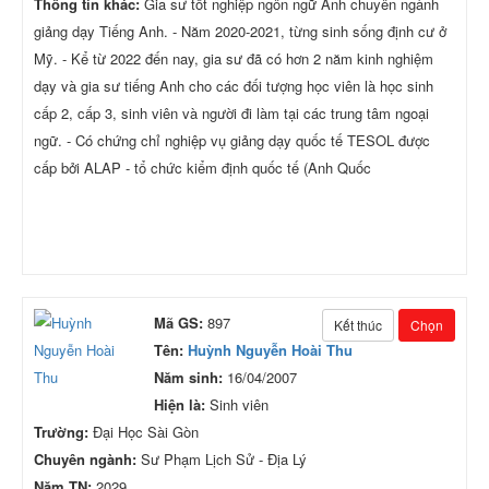
Thông tin khác:
Gia sư tốt nghiệp ngôn ngữ Anh chuyên ngành
giảng dạy Tiếng Anh. - Năm 2020-2021, từng sinh sống định cư ở
Mỹ. - Kể từ 2022 đến nay, gia sư đã có hơn 2 năm kinh nghiệm
dạy và gia sư tiếng Anh cho các đối tượng học viên là học sinh
cấp 2, cấp 3, sinh viên và người đi làm tại các trung tâm ngoại
ngữ. - Có chứng chỉ nghiệp vụ giảng dạy quốc tế TESOL được
cấp bởi ALAP - tổ chức kiểm định quốc tế (Anh Quốc
Mã GS:
897
Kết thúc
Chọn
Tên:
Huỳnh Nguyễn Hoài Thu
Năm sinh:
16/04/2007
Hiện là:
Sinh viên
Trường:
Đại Học Sài Gòn
Chuyên ngành:
Sư Phạm Lịch Sử - Địa Lý
Năm TN:
2029