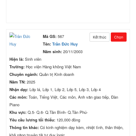
Mã GS:
567
Kết thúc
Chọn
Tên:
Trần Đức Huy
Năm sinh:
20/11/2003
Hiện là:
Sinh viên
Trường:
Học viện Hàng không Việt Nam
Chuyên ngành:
Quản trị Kinh doanh
Năm TN:
2025
Nhận dạy:
Lớp lá, Lớp 1, Lớp 2, Lớp 5, Lớp 3, Lớp 4
Các môn:
Toán, Tiếng Việt, Các môn, Anh văn giao tiếp, Đàn
Piano
Khu vực:
Q.5- Q.6- Q.Tân Bình- Q.Tân Phú-
Yêu cầu lương tối thiểu:
120,000 đồng
Thông tin khác:
Có kinh nghiệm dạy kèm, nhiệt tình, thân thiện,
khả năng truyền tải tư duy logic