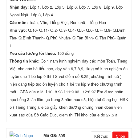
Nhận dạy:
Lớp 1, Lớp 2, Lớp 5, Lớp 6, Lớp 7, Lớp 8, Lớp 9, Lớp
Ngoại Ngữ, Lớp 3, Lớp 4
Các môn:
Toán, Văn, Tiếng Việt, Rèn chữ, Tiếng Hoa
Khu vực:
Q.10- Q.11- Q.2- Q.3- Q.4- Q.5- Q.6- Q.7- Q.8- Q.Bình
Tân- Q.Bình Thạnh- Q.Phú Nhuận- Q.Tân Bình- Q.Tân Phú- Quận
1-
Yêu cầu lương tối thiểu:
150 đồng
Thông tin khác:
Có 1 năm kinh nghiệm dạy các môn Toán, Tiếng
Việt cho các bé tiểu học, dạy văn 6,7,8,9, từng có kinh nghiệm ôn
luyện cho 1 bé lớp 9 thi TS với điểm số 8.25( chương trình cũ ),
hiện đang tiếp tục ôn luyện cho 1 bé thi lớp 9 theo chương trình
mới . GPA của e là: L10: 8.93 L11:9.03 L12:8.97 Em được nhận
học bổng 3 lần liên tục trong 3 năm học c3, hiện tại đang học HSK
5 ( Tiếng Trung ), e có giấy khen thưởng chứng nhận đoàn viên
xuất sắc của Sở Giáo Dục, điểm thi TN khối của e đc 27.5 ạ
Mã GS:
895
Kết thúc
Chọn