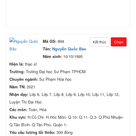
Mã GS:
894
Kết thúc
Chọn
Tên:
Nguyễn Quốc Bảo
Năm sinh:
10/10/1995
Hiện là:
thạc sĩ
Trường:
Trường Đại học Sư Phạm TPHCM
Chuyên ngành:
Sư Phạm Hóa học
Năm TN:
2021
Nhận dạy:
Lớp 6, Lớp 7, Lớp 8, Lớp 9, Lớp 10, Lớp 11, Lớp 12,
Luyện Thi Đại Học
Các môn:
Toán, Hóa
Khu vực:
H.Củ Chi- H.Hóc Môn- Q.10- Q.11- Q.3- Q.Phú Nhuận-
Q.Tân Bình- Q.Tân Phú- Quận 1-
Yêu cầu lương tối thiểu:
300 đồng