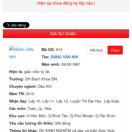
Hiện tại chưa đăng ký lớp nào.!
GIA SƯ KHÁC
Mã GS:
913
Kết thúc
Chọn
Tên:
ĐẶNG VĂN NHI
Năm sinh:
09/03/1987
Hiện là:
giáo viên tự do
Trường:
DH Bach Khoa ĐN
Chuyên ngành:
Dầu Khí
Năm TN:
2010
Nhận dạy:
Lớp 10, Lớp 11, Lớp 12, Luyện Thi Đại Học, Lớp khác
Các môn:
Toán, Lý, Hóa
Khu vực:
H.Hóc Môn- Q.Bình Tân- Q.Phú Nhuận- Q.Tân Bình-
Yêu cầu lương tối thiểu:
300 đồng
Thông tin khác:
GV KINH NGHIỆM cả dạy và kiến thức thực