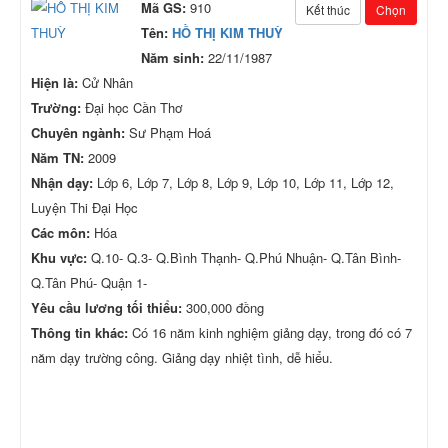
Mã GS:
910
Kết thúc
Chọn
Tên:
HỒ THỊ KIM THUỲ
Năm sinh:
22/11/1987
Hiện là:
Cử Nhân
Trường:
Đại học Cần Thơ
Chuyên ngành:
Sư Phạm Hoá
Năm TN:
2009
Nhận dạy:
Lớp 6, Lớp 7, Lớp 8, Lớp 9, Lớp 10, Lớp 11, Lớp 12,
Luyện Thi Đại Học
Các môn:
Hóa
Khu vực:
Q.10- Q.3- Q.Bình Thạnh- Q.Phú Nhuận- Q.Tân Bình-
Q.Tân Phú- Quận 1-
Yêu cầu lương tối thiểu:
300,000 đồng
Thông tin khác:
Có 16 năm kinh nghiệm giảng dạy, trong đó có 7
năm dạy trường công. Giảng dạy nhiệt tình, dễ hiểu.