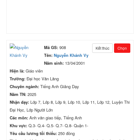
Mã GS:
908
Kết thúc
Chọn
Tên:
Nguyễn Khánh Vy
Năm sinh:
13/04/2001
Hiện là:
Giáo viên
Trường:
Đại học Văn Lăng
Chuyên ngành:
Tiếng Anh Giảng Dạy
Năm TN:
2025
Nhận dạy:
Lớp 7, Lớp 8, Lớp 9, Lớp 10, Lớp 11, Lớp 12, Luyện Thi
Đại Học, Lớp Người Lớn
Các môn:
Anh văn giao tiếp, Tiếng Anh
Khu vực:
Q.3- Q.4- Q.5- Q.7- Q.8- Quận 1-
Yêu cầu lương tối thiểu:
250 đồng