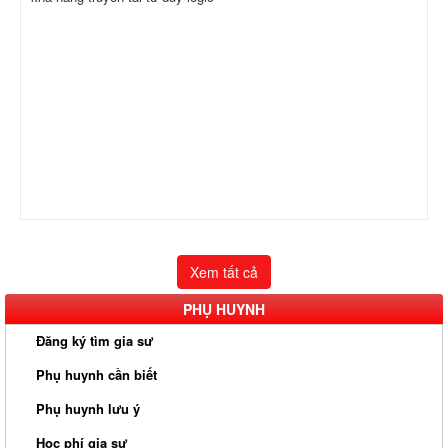
Xem tất cả
PHỤ HUYNH
Đăng ký tìm gia sư
Phụ huynh cần biết
Phụ huynh lưu ý
Học phí gia sư