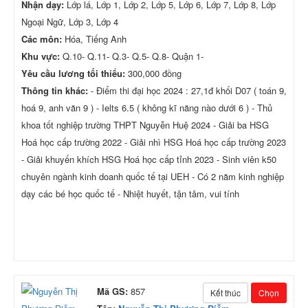
Nhận dạy:
Lớp lá, Lớp 1, Lớp 2, Lớp 5, Lớp 6, Lớp 7, Lớp 8, Lớp
Ngoại Ngữ, Lớp 3, Lớp 4
Các môn:
Hóa, Tiếng Anh
Khu vực:
Q.10- Q.11- Q.3- Q.5- Q.8- Quận 1-
Yêu cầu lương tối thiểu:
300,000 đồng
Thông tin khác:
- Điểm thi đại học 2024 : 27,1đ khối D07 ( toán 9,
hoá 9, anh văn 9 ) - Ielts 6.5 ( không kĩ năng nào dưới 6 ) - Thủ
khoa tốt nghiệp trường THPT Nguyễn Huệ 2024 - Giải ba HSG
Hoá học cấp trường 2022 - Giải nhì HSG Hoá học cấp trường 2023
- Giải khuyến khích HSG Hoá học cấp tỉnh 2023 - Sinh viên k50
chuyên ngành kinh doanh quốc tế tại UEH - Có 2 năm kinh nghiệp
dạy các bé học quốc tế - Nhiệt huyết, tận tâm, vui tính
Mã GS:
857
Kết thúc
Chọn