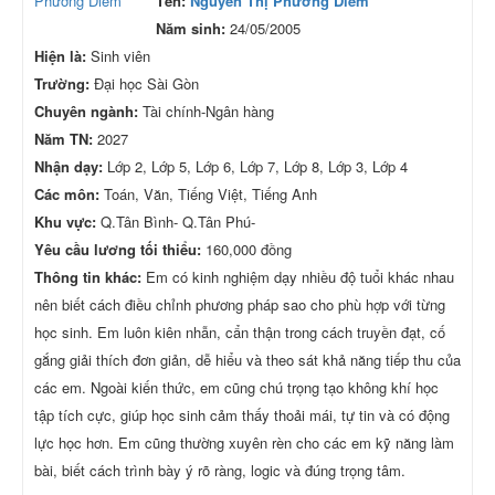
Tên:
Nguyễn Thị Phương Diễm
Năm sinh:
24/05/2005
Hiện là:
Sinh viên
Trường:
Đại học Sài Gòn
Chuyên ngành:
Tài chính-Ngân hàng
Năm TN:
2027
Nhận dạy:
Lớp 2, Lớp 5, Lớp 6, Lớp 7, Lớp 8, Lớp 3, Lớp 4
Các môn:
Toán, Văn, Tiếng Việt, Tiếng Anh
Khu vực:
Q.Tân Bình- Q.Tân Phú-
Yêu cầu lương tối thiểu:
160,000 đồng
Thông tin khác:
Em có kinh nghiệm dạy nhiều độ tuổi khác nhau
nên biết cách điều chỉnh phương pháp sao cho phù hợp với từng
học sinh. Em luôn kiên nhẫn, cẩn thận trong cách truyền đạt, cố
gắng giải thích đơn giản, dễ hiểu và theo sát khả năng tiếp thu của
các em. Ngoài kiến thức, em cũng chú trọng tạo không khí học
tập tích cực, giúp học sinh cảm thấy thoải mái, tự tin và có động
lực học hơn. Em cũng thường xuyên rèn cho các em kỹ năng làm
bài, biết cách trình bày ý rõ ràng, logic và đúng trọng tâm.