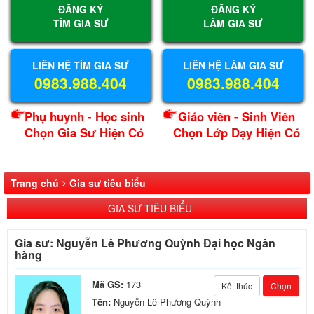
ĐĂNG KÝ
ĐĂNG KÝ
TÌM GIA SƯ
LÀM GIA SƯ
LIÊN HỆ TÌM GIA SƯ
LIÊN HỆ LÀM GIA SƯ
0983.988.404
0983.988.404
Phụ huynh - Học sinh
Giáo viên - Sinh Viên
Chọn Gia Sư Hiện Có
Chọn Lớp Dạy Hiện Có
Trang chủ
Gia sư tiêu biểu
GIA SƯ TIÊU BIỂU
Gia sư: Nguyễn Lê Phương Quỳnh Đại học Ngân
hàng
Mã GS:
173
Kết thúc
Chọn
Tên:
Nguyễn Lê Phương Quỳnh