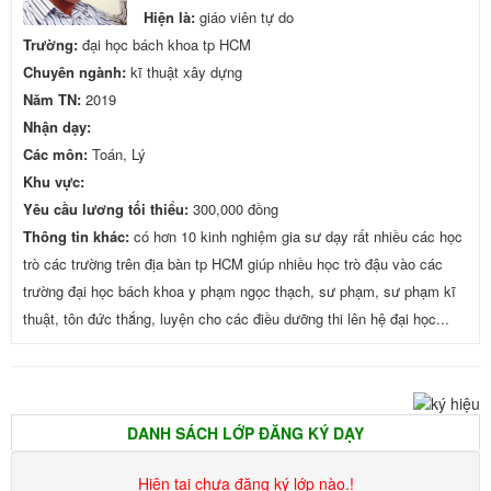
Hiện là:
giáo viên tự do
Trường:
đại học bách khoa tp HCM
Chuyên ngành:
kĩ thuật xây dựng
Năm TN:
2019
Nhận dạy:
Các môn:
Toán, Lý
Khu vực:
Yêu cầu lương tối thiểu:
300,000 đồng
Thông tin khác:
có hơn 10 kinh nghiệm gia sư dạy rất nhiều các học
trò các trường trên địa bàn tp HCM giúp nhiều học trò đậu vào các
trường đại học bách khoa y phạm ngọc thạch, sư phạm, sư phạm kĩ
thuật, tôn đức thắng, luyện cho các điều dưỡng thi lên hệ đại học...
DANH SÁCH LỚP ĐĂNG KÝ DẠY
Hiện tại chưa đăng ký lớp nào.!