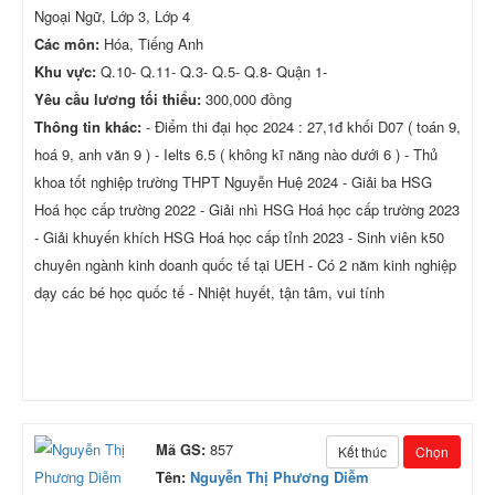
Ngoại Ngữ, Lớp 3, Lớp 4
Các môn:
Hóa, Tiếng Anh
Khu vực:
Q.10- Q.11- Q.3- Q.5- Q.8- Quận 1-
Yêu cầu lương tối thiểu:
300,000 đồng
Thông tin khác:
- Điểm thi đại học 2024 : 27,1đ khối D07 ( toán 9,
hoá 9, anh văn 9 ) - Ielts 6.5 ( không kĩ năng nào dưới 6 ) - Thủ
khoa tốt nghiệp trường THPT Nguyễn Huệ 2024 - Giải ba HSG
Hoá học cấp trường 2022 - Giải nhì HSG Hoá học cấp trường 2023
- Giải khuyến khích HSG Hoá học cấp tỉnh 2023 - Sinh viên k50
chuyên ngành kinh doanh quốc tế tại UEH - Có 2 năm kinh nghiệp
dạy các bé học quốc tế - Nhiệt huyết, tận tâm, vui tính
Mã GS:
857
Kết thúc
Chọn
Tên:
Nguyễn Thị Phương Diễm