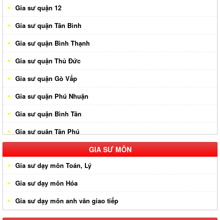
Gia sư quận 12
Gia sư quận Tân Bình
Gia sư quận Bình Thạnh
Gia sư quận Thủ Đức
Gia sư quận Gò Vấp
Gia sư quận Phú Nhuận
Gia sư quận Bình Tân
Gia sư quận Tân Phú
Gia sư huyện Hóc Môn
GIA SƯ MÔN
Gia sư dạy môn Toán, Lý
Gia sư huyện Cần Giờ
Gia sư dạy môn Hóa
Gia sư huyên Bình Chánh
Gia sư dạy môn anh văn giao tiếp
Gia sư huyện Nhà Bè
Gia sư huyện Củ Chi