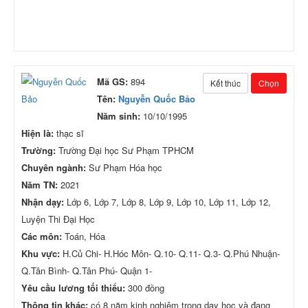
Mã GS:
894
Kết thúc
Chọn
Tên:
Nguyễn Quốc Bảo
Năm sinh:
10/10/1995
Hiện là:
thạc sĩ
Trường:
Trường Đại học Sư Phạm TPHCM
Chuyên ngành:
Sư Phạm Hóa học
Năm TN:
2021
Nhận dạy:
Lớp 6, Lớp 7, Lớp 8, Lớp 9, Lớp 10, Lớp 11, Lớp 12,
Luyện Thi Đại Học
Các môn:
Toán, Hóa
Khu vực:
H.Củ Chi- H.Hóc Môn- Q.10- Q.11- Q.3- Q.Phú Nhuận-
Q.Tân Bình- Q.Tân Phú- Quận 1-
Yêu cầu lương tối thiểu:
300 đồng
Thông tin khác:
có 8 năm kinh nghiệm trong dạy học và đang