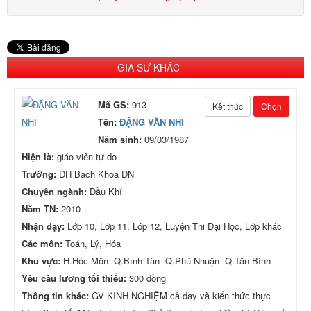
GIA SƯ KHÁC
Mã GS:
913
Kết thúc
Chọn
Tên:
ĐẶNG VĂN NHI
Năm sinh:
09/03/1987
Hiện là:
giáo viên tự do
Trường:
DH Bach Khoa ĐN
Chuyên ngành:
Dầu Khí
Năm TN:
2010
Nhận dạy:
Lớp 10, Lớp 11, Lớp 12, Luyện Thi Đại Học, Lớp khác
Các môn:
Toán, Lý, Hóa
Khu vực:
H.Hóc Môn- Q.Bình Tân- Q.Phú Nhuận- Q.Tân Bình-
Yêu cầu lương tối thiểu:
300 đồng
Thông tin khác:
GV KINH NGHIỆM cả dạy và kiến thức thực