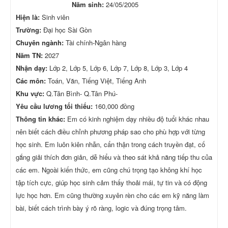
Năm sinh:
24/05/2005
Hiện là:
Sinh viên
Trường:
Đại học Sài Gòn
Chuyên ngành:
Tài chính-Ngân hàng
Năm TN:
2027
Nhận dạy:
Lớp 2, Lớp 5, Lớp 6, Lớp 7, Lớp 8, Lớp 3, Lớp 4
Các môn:
Toán, Văn, Tiếng Việt, Tiếng Anh
Khu vực:
Q.Tân Bình- Q.Tân Phú-
Yêu cầu lương tối thiểu:
160,000 đồng
Thông tin khác:
Em có kinh nghiệm dạy nhiều độ tuổi khác nhau
nên biết cách điều chỉnh phương pháp sao cho phù hợp với từng
học sinh. Em luôn kiên nhẫn, cẩn thận trong cách truyền đạt, cố
gắng giải thích đơn giản, dễ hiểu và theo sát khả năng tiếp thu của
các em. Ngoài kiến thức, em cũng chú trọng tạo không khí học
tập tích cực, giúp học sinh cảm thấy thoải mái, tự tin và có động
lực học hơn. Em cũng thường xuyên rèn cho các em kỹ năng làm
bài, biết cách trình bày ý rõ ràng, logic và đúng trọng tâm.