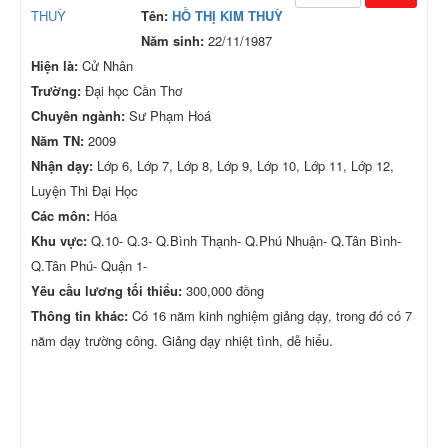
Tên:
HỒ THỊ KIM THUỲ
Năm sinh:
22/11/1987
Hiện là:
Cử Nhân
Trường:
Đại học Cần Thơ
Chuyên ngành:
Sư Phạm Hoá
Năm TN:
2009
Nhận dạy:
Lớp 6, Lớp 7, Lớp 8, Lớp 9, Lớp 10, Lớp 11, Lớp 12,
Luyện Thi Đại Học
Các môn:
Hóa
Khu vực:
Q.10- Q.3- Q.Bình Thạnh- Q.Phú Nhuận- Q.Tân Bình-
Q.Tân Phú- Quận 1-
Yêu cầu lương tối thiểu:
300,000 đồng
Thông tin khác:
Có 16 năm kinh nghiệm giảng dạy, trong đó có 7
năm dạy trường công. Giảng dạy nhiệt tình, dễ hiểu.