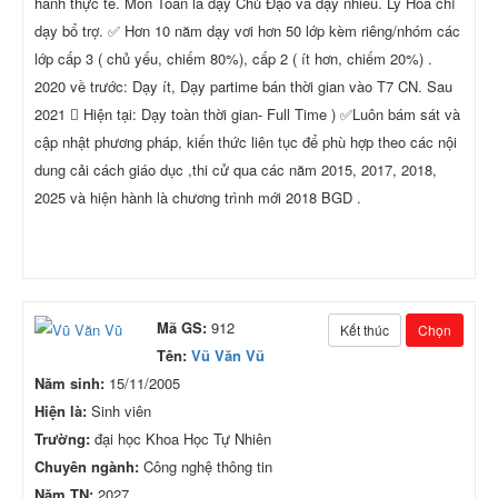
hành thực tế. Môn Toán là dạy Chủ Đạo và dạy nhiều. Lý Hóa chỉ
dạy bổ trợ. ✅ Hơn 10 năm dạy vơi hơn 50 lớp kèm riêng/nhóm các
lớp cấp 3 ( chủ yếu, chiếm 80%), cấp 2 ( ít hơn, chiếm 20%) .
2020 về trước: Dạy ít, Dạy partime bán thời gian vào T7 CN. Sau
2021  Hiện tại: Dạy toàn thời gian- Full Time ) ✅Luôn bám sát và
cập nhật phương pháp, kiến thức liên tục để phù hợp theo các nội
dung cải cách giáo dục ,thi cử qua các năm 2015, 2017, 2018,
2025 và hiện hành là chương trình mới 2018 BGD .
Mã GS:
912
Kết thúc
Chọn
Tên:
Vũ Văn Vũ
Năm sinh:
15/11/2005
Hiện là:
Sinh viên
Trường:
đại học Khoa Học Tự Nhiên
Chuyên ngành:
Công nghệ thông tin
Năm TN:
2027