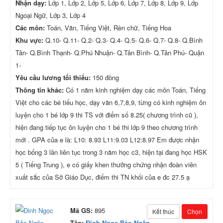
Nhận dạy:
Lớp 1, Lớp 2, Lớp 5, Lớp 6, Lớp 7, Lớp 8, Lớp 9, Lớp
Ngoại Ngữ, Lớp 3, Lớp 4
Các môn:
Toán, Văn, Tiếng Việt, Rèn chữ, Tiếng Hoa
Khu vực:
Q.10- Q.11- Q.2- Q.3- Q.4- Q.5- Q.6- Q.7- Q.8- Q.Bình
Tân- Q.Bình Thạnh- Q.Phú Nhuận- Q.Tân Bình- Q.Tân Phú- Quận
1-
Yêu cầu lương tối thiểu:
150 đồng
Thông tin khác:
Có 1 năm kinh nghiệm dạy các môn Toán, Tiếng
Việt cho các bé tiểu học, dạy văn 6,7,8,9, từng có kinh nghiệm ôn
luyện cho 1 bé lớp 9 thi TS với điểm số 8.25( chương trình cũ ),
hiện đang tiếp tục ôn luyện cho 1 bé thi lớp 9 theo chương trình
mới . GPA của e là: L10: 8.93 L11:9.03 L12:8.97 Em được nhận
học bổng 3 lần liên tục trong 3 năm học c3, hiện tại đang học HSK
5 ( Tiếng Trung ), e có giấy khen thưởng chứng nhận đoàn viên
xuất sắc của Sở Giáo Dục, điểm thi TN khối của e đc 27.5 ạ
Mã GS:
895
Kết thúc
Chọn
Tên:
Đinh Ngọc Bảo Ngân