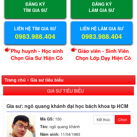
ĐĂNG KÝ
ĐĂNG KÝ
TÌM GIA SƯ
LÀM GIA SƯ
LIÊN HỆ TÌM GIA SƯ
LIÊN HỆ LÀM GIA SƯ
0983.988.404
0983.988.404
Phụ huynh - Học sinh
Giáo viên - Sinh Viên
Chọn Gia Sư Hiện Có
Chọn Lớp Dạy Hiện Có
Trang chủ
Gia sư tiêu biểu
GIA SƯ TIÊU BIỂU
Gia sư: ngô quang khánh đại học bách khoa tp HCM
Mã GS:
150
Kết thúc
Chọn
Tên:
ngô quang khánh
Năm sinh:
11/04/1983