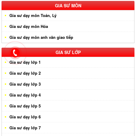
Gia sư huyện Hóc Môn
GIA SƯ MÔN
Gia sư dạy môn Toán, Lý
Gia sư huyện Cần Giờ
Gia sư dạy môn Hóa
Gia sư huyên Bình Chánh
Gia sư dạy môn anh văn giao tiếp
Gia sư huyện Nhà Bè
Gia sư huyện Củ Chi
GIA SƯ LỚP
Gia sư dạy lớp 1
Gia sư dạy lớp 2
Gia sư dạy lớp 3
Gia sư dạy lớp 4
Gia sư dạy lớp 5
Gia sư dạy lớp 6
Gia sư dạy lớp 7