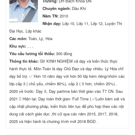
Trường:
DH Bach Khoa ĐN
Chuyên ngành:
Dầu Khí
Năm TN:
2010
Nhận dạy:
Lớp 10, Lớp 11, Lớp 12, Luyện Thi
Đại Học, Lớp khác
Các môn:
Toán, Lý, Hóa
Khu vực:
, , ,
Yêu cầu lương tối thiểu:
300 đồng
Thông tin khác:
GV KINH NGHIỆM cả dạy và kiến thức thực
hành thực tế. Môn Toán là dạy Chủ Đạo và dạy nhiều. Lý Hóa chỉ
dạy bổ trợ. ✅ Hơn 10 năm dạy vơi hơn 50 lớp kèm riêng/nhóm các
lớp cấp 3 ( chủ yếu, chiếm 80%), cấp 2 ( ít hơn, chiếm 20%) .
2020 về trước: Dạy ít, Dạy partime bán thời gian vào T7 CN. Sau
2021  Hiện tại: Dạy toàn thời gian- Full Time ) ✅Luôn bám sát và
cập nhật phương pháp, kiến thức liên tục để phù hợp theo các nội
dung cải cách giáo dục ,thi cử qua các năm 2015, 2017, 2018,
2025 và hiện hành là chương trình mới 2018 BGD .