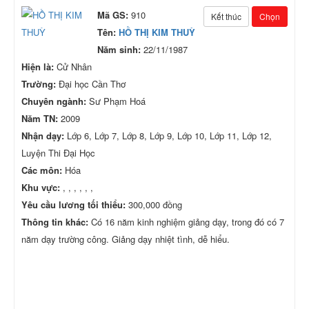
Mã GS:
910
Kết thúc
Chọn
Tên:
HỒ THỊ KIM THUỲ
Năm sinh:
22/11/1987
Hiện là:
Cử Nhân
Trường:
Đại học Cần Thơ
Chuyên ngành:
Sư Phạm Hoá
Năm TN:
2009
Nhận dạy:
Lớp 6, Lớp 7, Lớp 8, Lớp 9, Lớp 10, Lớp 11, Lớp 12,
Luyện Thi Đại Học
Các môn:
Hóa
Khu vực:
, , , , , ,
Yêu cầu lương tối thiểu:
300,000 đồng
Thông tin khác:
Có 16 năm kinh nghiệm giảng dạy, trong đó có 7
năm dạy trường công. Giảng dạy nhiệt tình, dễ hiểu.