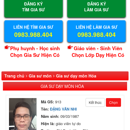
ĐĂNG KÝ
ĐĂNG KÝ
TÌM GIA SƯ
LÀM GIA SƯ
LIÊN HỆ TÌM GIA SƯ
LIÊN HỆ LÀM GIA SƯ
0983.988.404
0983.988.404
Phụ huynh - Học sinh
Giáo viên - Sinh Viên
Chọn Gia Sư Hiện Có
Chọn Lớp Dạy Hiện Có
Trang chủ
Gia sư môn
Gia sư dạy môn Hóa
GIA SƯ DẠY MÔN HÓA
Mã GS:
913
Kết thúc
Chọn
Tên:
ĐẶNG VĂN NHI
Năm sinh:
09/03/1987
Hiện là:
giáo viên tự do