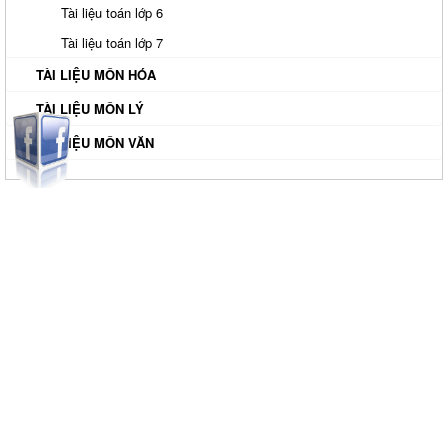
Tài liệu toán lớp 6
Tài liệu toán lớp 7
TÀI LIỆU MÔN HÓA
TÀI LIỆU MÔN LÝ
TÀI LIỆU MÔN VĂN
TIN TỨC
Kinh Nghiệm Đi Gia Sư Cho Sinh Viên: Hướng Dẫn Chi Tiết Từ A-
Z Cho Người Mới
Gia Sư Luyện Thi Vào Lớp 10 Tại HCM - Giải Pháp Đỗ Chuyên -
Công Lập
Gia Sư Online Tại HCM Chất Lượng Cao – Giải Pháp Học Hiệu
Quả Ngay Tại Nhà
Gia Sư Tiếng Nhật Cho Người Đi Làm - Lộ Trình Linh Hoạt, Hiệu