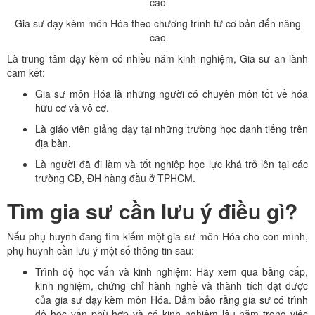
Gia sư dạy kèm môn Hóa theo chương trình từ cơ bản đến nâng
cao
Là trung tâm dạy kèm có nhiều năm kinh nghiệm, Gia sư an lành
cam kết:
Gia sư môn Hóa là những người có chuyên môn tốt về hóa
hữu cơ và vô cơ.
Là giáo viên giảng dạy tại những trường học danh tiếng trên
địa bàn.
Là người đã đi làm và tốt nghiệp học lực khá trở lên tại các
trường CĐ, ĐH hàng đầu ở TPHCM.
Tìm gia sư cần lưu ý điều gì?
Nếu phụ huynh đang tìm kiếm một gia sư môn Hóa cho con mình,
phụ huynh cần lưu ý một số thông tin sau:
Trình độ học vấn và kinh nghiệm: Hãy xem qua bằng cấp,
kinh nghiệm, chứng chỉ hành nghề và thành tích đạt được
của gia sư dạy kèm môn Hóa. Đảm bảo rằng gia sư có trình
độ học vấn phù hợp và có kinh nghiệm lâu năm trong việc