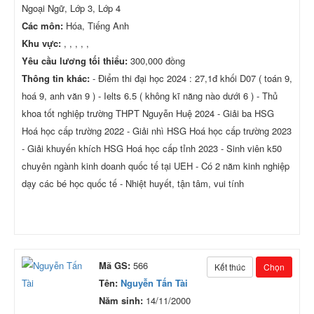
Ngoại Ngữ, Lớp 3, Lớp 4
Các môn:
Hóa, Tiếng Anh
Khu vực:
, , , , ,
Yêu cầu lương tối thiểu:
300,000 đồng
Thông tin khác:
- Điểm thi đại học 2024 : 27,1đ khối D07 ( toán 9,
hoá 9, anh văn 9 ) - Ielts 6.5 ( không kĩ năng nào dưới 6 ) - Thủ
khoa tốt nghiệp trường THPT Nguyễn Huệ 2024 - Giải ba HSG
Hoá học cấp trường 2022 - Giải nhì HSG Hoá học cấp trường 2023
- Giải khuyến khích HSG Hoá học cấp tỉnh 2023 - Sinh viên k50
chuyên ngành kinh doanh quốc tế tại UEH - Có 2 năm kinh nghiệp
dạy các bé học quốc tế - Nhiệt huyết, tận tâm, vui tính
Mã GS:
566
Kết thúc
Chọn
Tên:
Nguyễn Tấn Tài
Năm sinh:
14/11/2000