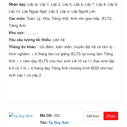
Nhận dạy:
Lớp lá, Lớp 1, Lớp 2, Lớp 5, Lớp 6, Lớp 7, Lớp 8, Lớp 9,
Lớp 10, Lớp Ngoại Ngữ, Lớp 3, Lớp 4, Lớp Người Lớn
Các môn:
Toán, Lý, Hóa, Tiếng Việt, Anh văn giao tiếp, IELTS ,
Tiếng Anh
Khu vực:
, , , , , ,
Yêu cầu lương tối thiểu:
Liên hệ
Thông tin khác:
- Ưu điểm: kiên nhẫn, truyền đạt tốt và tâm lý -
Kinh nghiệm: + 6 tháng làm trợ giảng IELTS tại trung tâm Tiếng
Anh + 1 năm dạy IELTS cho học sinh với 10 và 11 (học sinh đạt
6.5 và 7.0) + 4 tháng dạy Tiếng Anh chương trình BGD cho học
sinh cấp 1 và cấp 2
Mã GS:
522
Kết thúc
Chọn
Tên:
Tạ Duy Anh