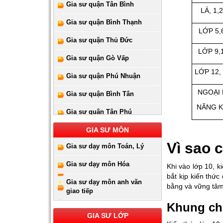
Gia sư quận Tân Bình
LÁ, 1,2
Gia sư quận Bình Thạnh
LỚP 5,6
Gia sư quận Thủ Đức
LỚP 9,
Gia sư quận Gò Vấp
LỚP 12,
Gia sư quận Phú Nhuận
NGOẠI
Gia sư quận Bình Tân
NĂNG K
Gia sư quận Tân Phú
Gia sư huyện Hóc Môn
GIA SƯ MÔN
Vì sao 
Gia sư dạy môn Toán, Lý
Gia sư huyện Cần Giờ
Gia sư dạy môn Hóa
Gia sư huyên Bình Chánh
Khi vào lớp 10, 
bắt kịp kiến thức
Gia sư dạy môn anh văn
Gia sư huyện Nhà Bè
bằng và vững tâm
giao tiếp
Gia sư huyện Củ Chi
Khung ch
GIA SƯ LỚP