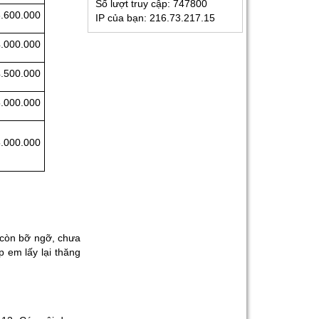
Số lượt truy cập:
747800
3.600.000
IP của bạn:
216.73.217.15
Kinh Nghiệm Đi Gia Sư
4.000.000
Cho Sinh Viên: Hướng
Dẫn Chi Tiết Từ A-Z Cho
4.500.000
Người Mới
Gia Sư Luyện Thi Vào
5.000.000
Lớp 10 Tại HCM - Giải
Pháp Đỗ Chuyên - Công
Lập
5.000.000
Gia Sư Online Tại HCM
Chất Lượng Cao – Giải
Pháp Học Hiệu Quả
Ngay Tại Nhà
Gia Sư Tiếng Nhật Cho
 còn bỡ ngỡ, chưa
Người Đi Làm - Lộ Trình
p em lấy lại thăng
Linh Hoạt, Hiệu Quả
Cao Tại TP.HCM
Gia Sư Luyện Thi IELTS
Cấp Tốc - Lộ Trình Đạt