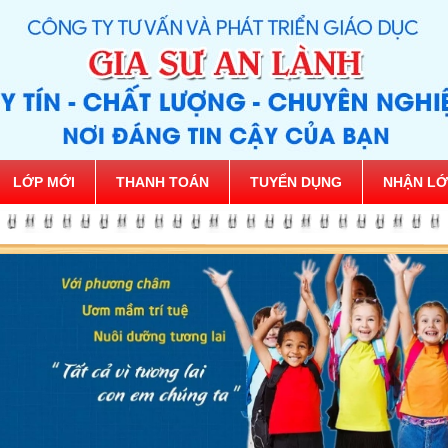
LỚP MỚI
THANH TOÁN
TUYỂN DỤNG
NHẬN LỚ