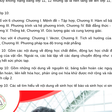
 tuy không nặng bằng lớp 11, 12 nhưng lại là nền tảng để lên lớp 11,
lớp 10:
số với 6 chương: Chương I. Mệnh đề – Tập hợp, Chương II. Hàm số bậc
ng III. Phương trình và hệ phương trình, Chương IV. Bất đẳng thức - 
ng V. Thống kê, Chương VI. Góc lượng giác và cung lượng giác.
 học với 4 chương: Chương I. Vectơ, Chương II. Tích vô hướng của
, Chương III. Phương pháp tọa độ trong mặt phẳng.
 10: Gồm các nội dung về động học chất điểm, động lực học chất 
g của vật rắn. Ngoài ra, các bài tập về các dạng chuyển động như: đ
ng hết sức phức tạp.
p 10: Gồm những nội dung về nguyên tử, bảng tuần hoàn các nguy
tuần hoàn, liên kết hóa học, phản ứng oxi hóa khử được mở rộng và nâ
nh cấp 2.
p 10: Các sẽ tìm hiểu về nội dung về sinh học tế bào và sinh học vi sin