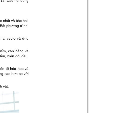
 12. Các nội dung
Band 6.0-8.0 Trong 2-4
Tháng
Gia sư luyện thi TOEIC -
Phương pháp đạt 900+
 nhất và bậc hai,
điểm nhanh nhất
Bất phương trình,
Gia Sư Piano Cho Trẻ
Em Tại HCM
 hai vectơ và ứng
điểm, cân bằng và
ều, biến đổi đều,
ên tố hóa học và
ng cao hơn so với
h vật.