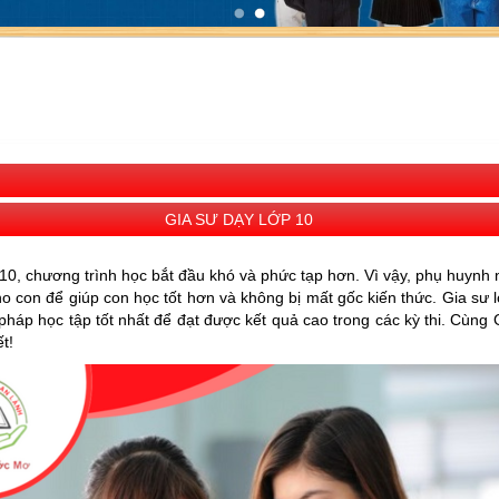
GIA SƯ DẠY LỚP 10
 10, chương trình học bắt đầu khó và phức tạp hơn. Vì vậy, phụ huynh
o con để giúp con học tốt hơn và không bị mất gốc kiến thức. Gia sư 
áp học tập tốt nhất để đạt được kết quả cao trong các kỳ thi. Cùng 
ết!