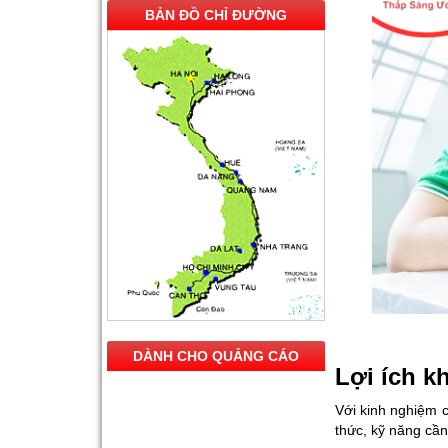
BẢN ĐỒ CHỈ ĐƯỜNG
DÀNH CHO QUẢNG CÁO
Lợi ích k
Với kinh nghiệm c
thức, kỹ năng cần