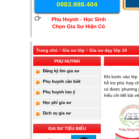
0983.988.404
Phụ Huynh - Học Sinh
Chọn Gia Sư Hiện Có
Trang chủ
Gia sư lớp
Gia sư dạy lớp 10
PHỤ HUYNH
Đăng ký tìm gia sư
Khi bước vào lớp
Phụ huynh cần biết
hỗ trợ phù hợp ch
có được phương ph
Phụ huynh lưu ý
hiểu chi tiết bài vi
Học phí gia sư
Dịch vụ gia sư
GIA SƯ TIÊU BIỂU