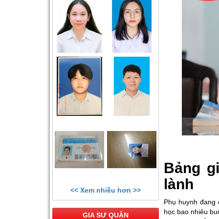
Bảng gi
lành
<< Xem nhiều hơn >>
Phụ huynh đang 
học bao nhiêu buổ
GIA SƯ QUẬN