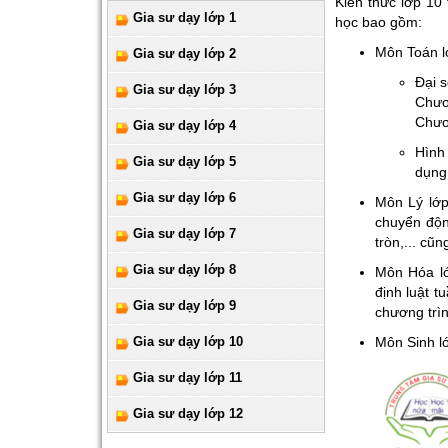
Kiến thức lớp 10
Gia sư dạy lớp 1
học bao gồm:
Môn Toán 
Gia sư dạy lớp 2
Đại 
Gia sư dạy lớp 3
Chươ
Chươ
Gia sư dạy lớp 4
Hình
Gia sư dạy lớp 5
dụng
Gia sư dạy lớp 6
Môn Lý lớp
chuyển độn
Gia sư dạy lớp 7
tròn,... cũ
Gia sư dạy lớp 8
Môn Hóa lớ
định luật 
Gia sư dạy lớp 9
chương trì
Gia sư dạy lớp 10
Môn Sinh lớ
Gia sư dạy lớp 11
Gia sư dạy lớp 12