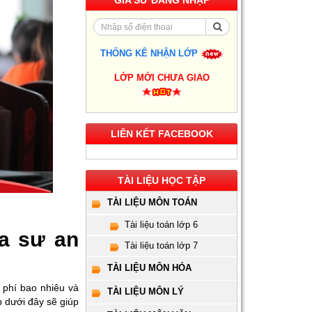
GIA SƯ ĐĂNG NHẬP
THỐNG KÊ NHẬN LỚP
Gia Sư Luyện Thi IELTS
LỚP MỚI CHƯA GIAO
Cấp Tốc - Lộ Trình Đạt
Band 6.0-8.0 Trong 2-4
Tháng
LIÊN KẾT FACEBOOK
Gia sư luyện thi TOEIC -
Phương pháp đạt 900+
điểm nhanh nhất
TÀI LIỆU HỌC TẬP
Gia Sư Piano Cho Trẻ
Em Tại HCM
TÀI LIỆU MÔN TOÁN
Tài liệu toán lớp 6
ia sư an
Kinh Nghiệm Đi Gia Sư
Tài liệu toán lớp 7
Cho Sinh Viên: Hướng
Dẫn Chi Tiết Từ A-Z Cho
TÀI LIỆU MÔN HÓA
Người Mới
 phí bao nhiêu và
TÀI LIỆU MÔN LÝ
Gia Sư Luyện Thi Vào
p dưới đây sẽ giúp