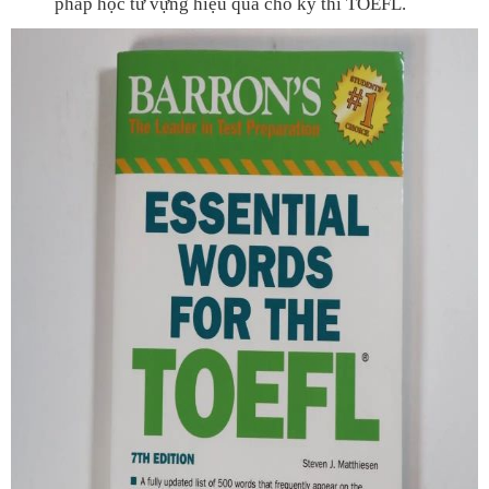
pháp học từ vựng hiệu quả cho kỳ thi TOEFL.