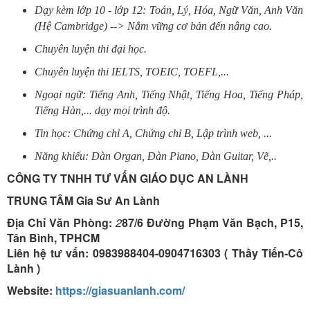
Dạy kèm lớp 10 - lớp 12: Toán, Lý, Hóa, Ngữ Văn, Anh Văn
(Hệ Cambridge) --> Nắm vững cơ bản đến nâng cao.
Chuyên luyện thi đại học.
Chuyên luyện thi IELTS, TOEIC, TOEFL,...
Ngoại ngữ: Tiếng Anh, Tiếng Nhật, Tiếng Hoa, Tiếng Pháp,
Tiếng Hàn,... dạy mọi trình độ.
Tin học: Chứng chỉ A, Chứng chỉ B, Lập trình web, ...
Năng khiếu: Đàn Organ, Đàn Piano, Đàn Guitar, Vẽ,..
CÔNG TY TNHH TƯ VẤN GIÁO DỤC AN LÀNH
TRUNG TÂM Gia Sư An Lành
Địa Chỉ Văn Phòng:
2
87/6 Đường Phạm Văn Bạch, P15,
Tân Bình, TPHCM
Liên hệ tư vấn: 0983988404-0904716303 ( Thầy Tiến-Cô
Lành )
Website:
https://giasuanlanh.com/