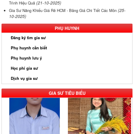
(21-10-2025)
Trình Hiệu Quả
(25-
Gia Sư Năng Khiếu Giá Rẻ HCM - Bảng Giá Chi Tiết Các Môn
10-2025)
PHỤ HUYNH
Đăng ký tìm gia sư
Phụ huynh cần biết
Phụ huynh lưu ý
Học phí gia sư
Dịch vụ gia sư
GIA SƯ TIÊU BIỂU