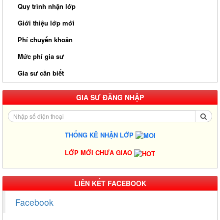
Quy trình nhận lớp
Giới thiệu lớp mới
Phí chuyển khoản
Mức phí gia sư
Gia sư cần biết
GIA SƯ ĐĂNG NHẬP
THỐNG KÊ NHẬN LỚP
LỚP MỚI CHƯA GIAO
Gia Sư Luyện Thi IELTS Cấp Tốc - Lộ Trình Đạt Band 6.0-8.0
Trong 2-4 Tháng
Gia sư luyện thi TOEIC - Phương pháp đạt 900+ điểm nhanh nhất
LIÊN KẾT FACEBOOK
Gia Sư Piano Cho Trẻ Em Tại HCM
Facebook
Kinh Nghiệm Đi Gia Sư Cho Sinh Viên: Hướng Dẫn Chi Tiết Từ A-