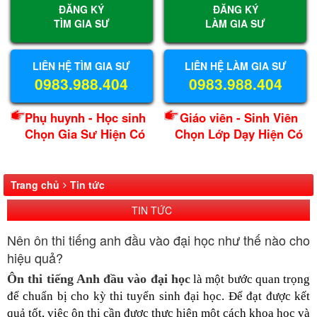
ĐĂNG KÝ
ĐĂNG KÝ
TÌM GIA SƯ
LÀM GIA SƯ
LIÊN HỆ TÌM GIA SƯ
LIÊN HỆ LÀM GIA SƯ
0983.988.404
0983.988.404
Phụ huynh - Học sinh
Giáo viên - Sinh Viên
Chọn Gia Sư Hiện Có
Chọn Lớp Dạy Hiện Có
Trang chủ
Tin tức
TIN TỨC
Nên ôn thi tiếng anh đầu vào đại học như thế nào cho
hiệu quả?
Ôn thi tiếng Anh đầu vào đại học
là một bước quan trọng
để chuẩn bị cho kỳ thi tuyển sinh đại học. Để đạt được kết
quả tốt, việc ôn thi cần được thực hiện một cách khoa học và