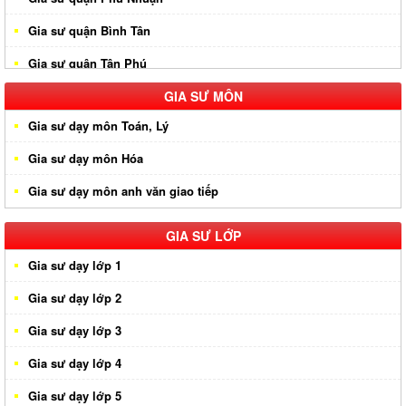
Gia sư quận Bình Tân
Gia sư quận Tân Phú
Gia sư huyện Hóc Môn
GIA SƯ MÔN
Gia sư dạy môn Toán, Lý
Gia sư huyện Cần Giờ
Gia sư dạy môn Hóa
Gia sư huyên Bình Chánh
Gia sư dạy môn anh văn giao tiếp
Gia sư huyện Nhà Bè
Gia sư huyện Củ Chi
GIA SƯ LỚP
Gia sư dạy lớp 1
Gia sư dạy lớp 2
Gia sư dạy lớp 3
Gia sư dạy lớp 4
Gia sư dạy lớp 5