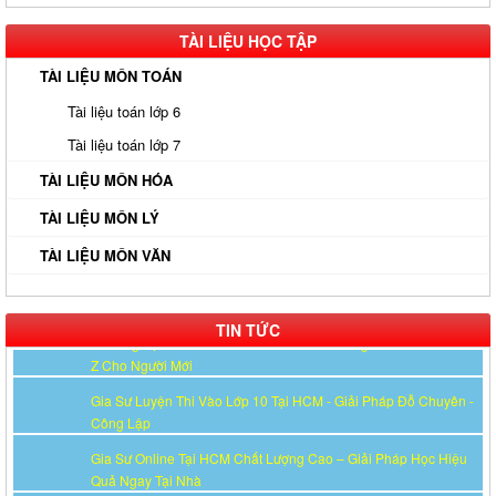
Z Cho Người Mới
TÀI LIỆU HỌC TẬP
Gia Sư Luyện Thi Vào Lớp 10 Tại HCM - Giải Pháp Đỗ Chuyên -
Công Lập
TÀI LIỆU MÔN TOÁN
Gia Sư Online Tại HCM Chất Lượng Cao – Giải Pháp Học Hiệu
Tài liệu toán lớp 6
Quả Ngay Tại Nhà
Tài liệu toán lớp 7
Gia Sư Tiếng Nhật Cho Người Đi Làm - Lộ Trình Linh Hoạt, Hiệu
TÀI LIỆU MÔN HÓA
Quả Cao Tại TP.HCM
Gia Sư Luyện Thi IELTS Cấp Tốc - Lộ Trình Đạt Band 6.0-8.0
TÀI LIỆU MÔN LÝ
Trong 2-4 Tháng
TÀI LIỆU MÔN VĂN
Gia sư luyện thi TOEIC - Phương pháp đạt 900+ điểm nhanh nhất
Gia Sư Piano Cho Trẻ Em Tại HCM
TIN TỨC
Kinh Nghiệm Đi Gia Sư Cho Sinh Viên: Hướng Dẫn Chi Tiết Từ A-
Z Cho Người Mới
Gia Sư Luyện Thi Vào Lớp 10 Tại HCM - Giải Pháp Đỗ Chuyên -
Công Lập
Gia Sư Online Tại HCM Chất Lượng Cao – Giải Pháp Học Hiệu
Quả Ngay Tại Nhà