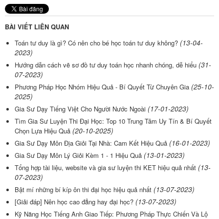
BÀI VIẾT LIÊN QUAN
(13-04-
Toán tư duy là gì? Có nên cho bé học toán tư duy không?
2023)
(31-
Hướng dẫn cách vẽ sơ đồ tư duy toán học nhanh chóng, dễ hiểu
07-2023)
(25-10-
Phương Pháp Học Nhóm Hiệu Quả - Bí Quyết Từ Chuyên Gia
2025)
(17-01-2023)
Gia Sư Dạy Tiếng Việt Cho Người Nước Ngoài
Tìm Gia Sư Luyện Thi Đại Học: Top 10 Trung Tâm Uy Tín & Bí Quyết
(20-10-2025)
Chọn Lựa Hiệu Quả
(16-01-2023)
Gia Sư Dạy Môn Địa Giỏi Tại Nhà: Cam Kết Hiệu Quả
(13-01-2023)
Gia Sư Dạy Môn Lý Giỏi Kèm 1 - 1 Hiệu Quả
(13-
Tổng hợp tài liệu, website và gia sư luyện thi KET hiệu quả nhất
07-2023)
(13-07-2023)
Bật mí những bí kíp ôn thi đại học hiệu quả nhất
(13-07-2023)
[Giải đáp] Nên học cao đẳng hay đại học?
Kỹ Năng Học Tiếng Anh Giao Tiếp: Phương Pháp Thực Chiến Và Lộ