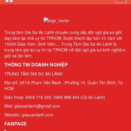
Gia Sư Piano Cho Trẻ Em Tại HCM
navi
Trung tâm Gia Sư An Lành chuyên cung cấp đội ngũ gia sư giỏi
dạy kèm tại nhà uy tín TPHCM. Được thành lập hơn 10 năm với
15000 Giáo Viên, Sinh Viên,... Trung Tâm Gia Sư An Lành là
trung tâm gia sư uy tín tại TPHCM với đội ngũ gia sư kinh nghiệm,
giỏi và tận tâm.
THÔNG TIN DOANH NGHIỆP
TRUNG TÂM GIA SƯ AN LÀNH
Địa chỉ: 287/6 Phạm Văn Bạch , Phường 15, Quận Tân Bình, Tp
HCM
Điện thoại: 0904 716 303, 0983 988 404 (Cô An Lành)
Mail: giasuanlanh@gmail.com
Website: giasuanlanh.com
FANPAGE