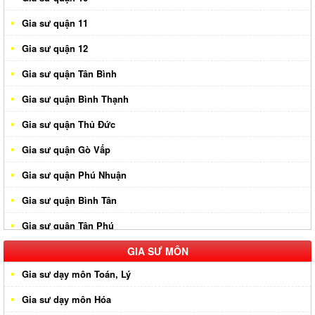
Gia sư quận 11
Gia sư quận 12
Gia sư quận Tân Bình
Gia sư quận Bình Thạnh
Gia sư quận Thủ Đức
Gia sư quận Gò Vấp
Gia sư quận Phú Nhuận
Gia sư quận Bình Tân
Gia sư quận Tân Phú
Gia sư huyện Hóc Môn
GIA SƯ MÔN
Gia sư dạy môn Toán, Lý
Gia sư huyện Cần Giờ
Gia sư dạy môn Hóa
Gia sư huyên Bình Chánh