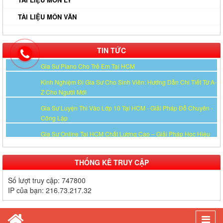
Quả Cao Tại TP.HCM
TÀI LIỆU MÔN VĂN
Gia Sư Luyện Thi IELTS Cấp Tốc - Lộ Trình Đạt Band 6.0-8.0
Trong 2-4 Tháng
TIN TỨC
Gia sư luyện thi TOEIC - Phương pháp đạt 900+ điểm nhanh nhất
Gia Sư Piano Cho Trẻ Em Tại HCM
Kinh Nghiệm Đi Gia Sư Cho Sinh Viên: Hướng Dẫn Chi Tiết Từ A-
Z Cho Người Mới
Gia Sư Luyện Thi Vào Lớp 10 Tại HCM - Giải Pháp Đỗ Chuyên -
Công Lập
Gia Sư Online Tại HCM Chất Lượng Cao – Giải Pháp Học Hiệu
Quả Ngay Tại Nhà
Gia Sư Tiếng Nhật Cho Người Đi Làm - Lộ Trình Linh Hoạt, Hiệu
THỐNG KÊ TRUY CẬP
Quả Cao Tại TP.HCM
Số lượt truy cập:
747800
Gia Sư Luyện Thi IELTS Cấp Tốc - Lộ Trình Đạt Band 6.0-8.0
IP của bạn:
216.73.217.32
Trong 2-4 Tháng
Gia sư luyện thi TOEIC - Phương pháp đạt 900+ điểm nhanh nhất
Togg