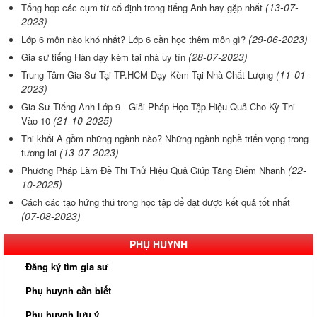
(13-07-
Tổng hợp các cụm từ cố định trong tiếng Anh hay gặp nhất
2023)
(29-06-2023)
Lớp 6 môn nào khó nhất? Lớp 6 cần học thêm môn gì?
(28-07-2023)
Gia sư tiếng Hàn dạy kèm tại nhà uy tín
(11-01-
Trung Tâm Gia Sư Tại TP.HCM Dạy Kèm Tại Nhà Chất Lượng
2023)
Gia Sư Tiếng Anh Lớp 9 - Giải Pháp Học Tập Hiệu Quả Cho Kỳ Thi
(21-10-2025)
Vào 10
Thi khối A gồm những ngành nào? Những ngành nghề triển vọng trong
(13-07-2023)
tương lai
(22-
Phương Pháp Làm Đề Thi Thử Hiệu Quả Giúp Tăng Điểm Nhanh
10-2025)
Cách các tạo hứng thú trong học tập để đạt được kết quả tốt nhất
(07-08-2023)
PHỤ HUYNH
Đăng ký tìm gia sư
Phụ huynh cần biết
Phụ huynh lưu ý