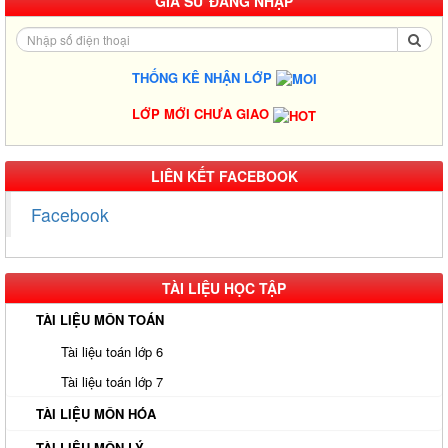
GIA SƯ ĐĂNG NHẬP
THỐNG KÊ NHẬN LỚP
LỚP MỚI CHƯA GIAO
Gia Sư Luyện Thi IELTS Cấp Tốc - Lộ Trình Đạt Band 6.0-8.0
LIÊN KẾT FACEBOOK
Trong 2-4 Tháng
Facebook
Gia sư luyện thi TOEIC - Phương pháp đạt 900+ điểm nhanh nhất
Gia Sư Piano Cho Trẻ Em Tại HCM
TÀI LIỆU HỌC TẬP
Kinh Nghiệm Đi Gia Sư Cho Sinh Viên: Hướng Dẫn Chi Tiết Từ A-
Z Cho Người Mới
TÀI LIỆU MÔN TOÁN
Gia Sư Luyện Thi Vào Lớp 10 Tại HCM - Giải Pháp Đỗ Chuyên -
Tài liệu toán lớp 6
Công Lập
Tài liệu toán lớp 7
Gia Sư Online Tại HCM Chất Lượng Cao – Giải Pháp Học Hiệu
TÀI LIỆU MÔN HÓA
Quả Ngay Tại Nhà
Gia Sư Tiếng Nhật Cho Người Đi Làm - Lộ Trình Linh Hoạt, Hiệu
TÀI LIỆU MÔN LÝ