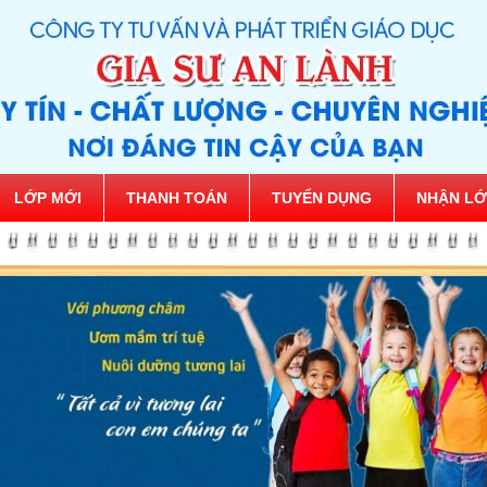
LỚP MỚI
THANH TOÁN
TUYỂN DỤNG
NHẬN LỚ