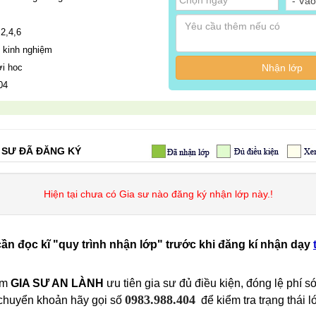
- Vào
2,4,6
 kinh nghiệm
i hoc
Nhận lớp
04
 SƯ ĐÃ ĐĂNG KÝ
Hiện tại chưa có Gia sư nào đăng ký nhận lớp này.!
cần đọc kĩ "quy trình nhận lớp" trước khi đăng kí nhận dạy
âm
GIA SƯ AN LÀNH
ưu tiên gia sư đủ điều kiện, đóng lệ phí s
0983.988.404
 chuyển khoản hãy gọi số
​
để kiểm tra trạng thái 