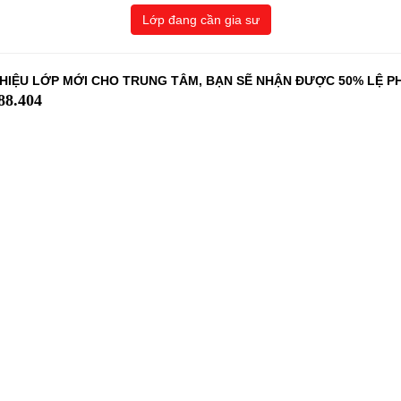
Lớp đang cần gia sư
THIỆU LỚP MỚI CHO TRUNG TÂM, BẠN SẼ NHẬN ĐƯỢC 50% LỆ PH
88.404