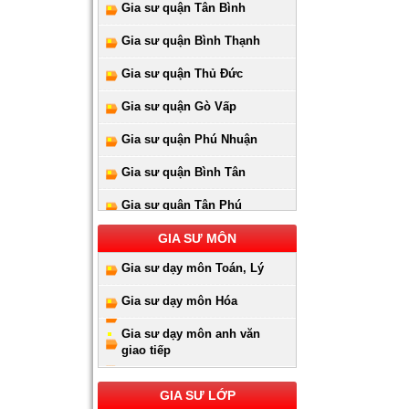
Gia sư quận Tân Bình
Gia sư quận Bình Thạnh
Gia sư quận Thủ Đức
Gia sư quận Gò Vấp
Gia sư quận Phú Nhuận
Gia sư quận Bình Tân
Gia sư quận Tân Phú
Gia sư huyện Hóc Môn
GIA SƯ MÔN
Gia sư dạy môn Toán, Lý
Gia sư huyện Cần Giờ
Gia sư dạy môn Hóa
Gia sư huyên Bình Chánh
Gia sư dạy môn anh văn
Gia sư huyện Nhà Bè
giao tiếp
Gia sư huyện Củ Chi
GIA SƯ LỚP