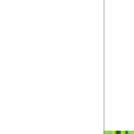
Band 6.0-8.0 Trong 2-4
Tháng
Gia sư luyện thi TOEIC -
Phương pháp đạt 900+
điểm nhanh nhất
Gia Sư Piano Cho Trẻ
Em Tại HCM