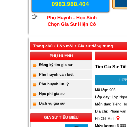
0983.988.404
Phụ Huynh - Học Sinh
Chọn Gia Sư Hiện Có
Trang chủ
Lớp mới
Gia sư tiếng trung
PHỤ HUYNH
Đăng ký tìm gia sư
Tìm Gia Sư Ti
Phụ huynh cần biết
LỚP
Phụ huynh lưu ý
Mã lớp:
905
Học phí gia sư
Lớp dạy:
Lớp Ngoạ
Dịch vụ gia sư
Môn dạy:
Tiếng Ho
Địa chỉ:
Phạm văn B
GIA SƯ TIÊU BIỂU
Hồ Chí Minh
Mức lương:
6,000,