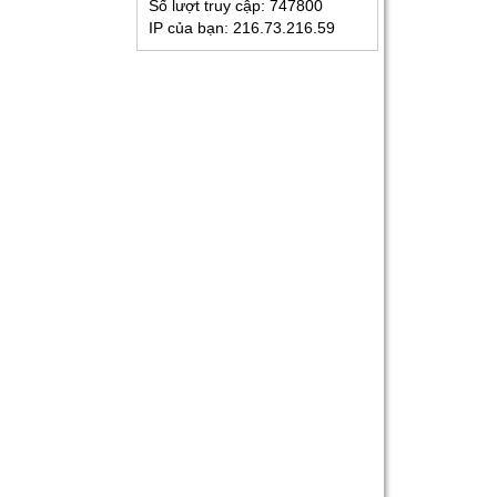
Số lượt truy cập:
747800
IP của bạn:
216.73.216.59
Kinh Nghiệm Đi Gia Sư
Cho Sinh Viên: Hướng
Dẫn Chi Tiết Từ A-Z Cho
Người Mới
Gia Sư Luyện Thi Vào
Lớp 10 Tại HCM - Giải
Pháp Đỗ Chuyên - Công
Lập
Gia Sư Online Tại HCM
Chất Lượng Cao – Giải
Pháp Học Hiệu Quả
Ngay Tại Nhà
Gia Sư Tiếng Nhật Cho
Người Đi Làm - Lộ Trình
Linh Hoạt, Hiệu Quả
Cao Tại TP.HCM
Gia Sư Luyện Thi IELTS
Cấp Tốc - Lộ Trình Đạt