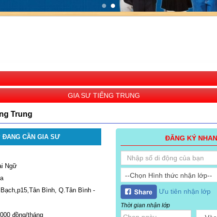
GIA SƯ TIẾNG TRUNG
ếng Trung
 ĐANG CẦN GIA SƯ
ĐĂNG KÝ NHA
i Ngữ
--Chọn Hình thức nhận lớp--
a
ạch,p15,Tân Bình, Q.Tân Bình -
Ưu tiên nhận lớp
Thời gian nhận lớp
000 đồng/tháng