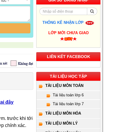
GIA SƯ ĐĂNG NHẬP
 lúc -
THỐNG KÊ NHẬN LỚP
Gia Sư Luyện Thi IELTS
LỚP MỚI CHƯA GIAO
Cấp Tốc - Lộ Trình Đạt
Band 6.0-8.0 Trong 2-4
Tháng
LIÊN KẾT FACEBOOK
Gia sư luyện thi TOEIC -
Phương pháp đạt 900+
điểm nhanh nhất
TÀI LIỆU HỌC TẬP
Gia Sư Piano Cho Trẻ
Em Tại HCM
TÀI LIỆU MÔN TOÁN
Tài liệu toán lớp 6
Kinh Nghiệm Đi Gia Sư
tại đây
Tài liệu toán lớp 7
Cho Sinh Viên: Hướng
Dẫn Chi Tiết Từ A-Z Cho
TÀI LIỆU MÔN HÓA
Người Mới
ớm. trước khi tới
TÀI LIỆU MÔN LÝ
lớp chính xác.
Gia Sư Luyện Thi Vào