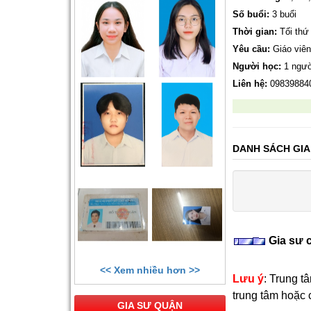
Số buổi:
3 buổi
Thời gian:
Tối thứ 
Yêu cầu:
Giáo viên
Người học:
1 ngườ
Liên hệ:
09839884
DANH SÁCH GIA
Gia sư 
<< Xem nhiều hơn >>
Lưu ý
: Trung t
trung tâm hoặc
GIA SƯ QUẬN