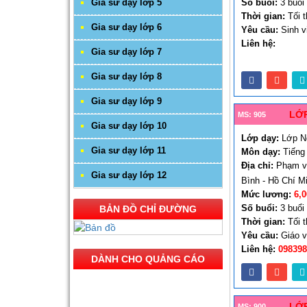
Gia sư dạy lớp 5
Số buổi:
3 buổi
Thời gian:
Tối t
Gia sư dạy lớp 6
Yêu cầu:
Sinh v
Liên hệ:
Gia sư dạy lớp 7
Gia sư dạy lớp 8
Gia sư dạy lớp 9
LỚP
MS: 905
Gia sư dạy lớp 10
Lớp dạy:
Lớp N
Gia sư dạy lớp 11
Môn dạy:
Tiếng
Địa chỉ:
Phạm vă
Gia sư dạy lớp 12
Bình - Hồ Chí M
Mức lương:
6,
Số buổi:
3 buổi
BẢN ĐỒ CHỈ ĐƯỜNG
Thời gian:
Tối t
Yêu cầu:
Giáo v
Liên hệ:
098398
DÀNH CHO QUẢNG CÁO
LỚP
MS: 900