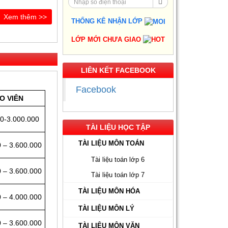
lòng và tin tưởng
Phương pháp đạt 900+
Xem thêm >>
điểm nhanh nhất
THỐNG KÊ NHẬN LỚP
Gia Sư Piano Cho Trẻ
LỚP MỚI CHƯA GIAO
Em Tại HCM
Kinh Nghiệm Đi Gia Sư
LIÊN KẾT FACEBOOK
Cho Sinh Viên: Hướng
Dẫn Chi Tiết Từ A-Z Cho
Facebook
Người Mới
O VIÊN
Gia Sư Luyện Thi Vào
0-3.000.000
Lớp 10 Tại HCM - Giải
TÀI LIỆU HỌC TẬP
Pháp Đỗ Chuyên - Công
Lập
TÀI LIỆU MÔN TOÁN
 – 3.600.000
Gia Sư Online Tại HCM
Tài liệu toán lớp 6
Chất Lượng Cao – Giải
 – 3.600.000
Tài liệu toán lớp 7
Pháp Học Hiệu Quả
Ngay Tại Nhà
TÀI LIỆU MÔN HÓA
 – 4.000.000
Gia Sư Tiếng Nhật Cho
TÀI LIỆU MÔN LÝ
Người Đi Làm - Lộ Trình
 – 3.600.000
Linh Hoạt, Hiệu Quả
TÀI LIỆU MÔN VĂN