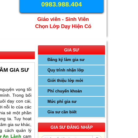
0983.988.404
Giáo viên - Sinh Viên
Chọn Lớp Dạy Hiện Có
GIA SƯ
Đăng ký làm gia sư
TÂM GIA SƯ
Quy trình nhận lớp
Giới thiệu lớp mới
 nguyện vọng tối
Phí chuyển khoản
mình. Trong bối
ôi dạy con cái,
Mức phí gia sư
i nỗi lo của các
Gia Sư Luyện Thi IELTS
Gia sư cần biết
hia sẻ một phần
Cấp Tốc - Lộ Trình Đạt
ng ta. Tuy hoạt
Band 6.0-8.0 Trong 2-4
tâm gia sư khác,
GIA SƯ ĐĂNG NHẬP
Tháng
g cách quản lý
sư An Lành
cam
Gia sư luyện thi TOEIC -