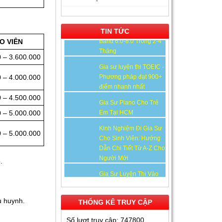
Cao Tại TP.HCM
Gia Sư Luyện Thi IELTS
TIN TỨC
Cấp Tốc - Lộ Trình Đạt
O VIÊN
Band 6.0-8.0 Trong 2-4
Tháng
 – 3.600.000
Gia sư luyện thi TOEIC -
 – 4.000.000
Phương pháp đạt 900+
điểm nhanh nhất
 – 4.500.000
Gia Sư Piano Cho Trẻ
 – 5.000.000
Em Tại HCM
Kinh Nghiệm Đi Gia Sư
 – 5.000.000
Cho Sinh Viên: Hướng
Dẫn Chi Tiết Từ A-Z Cho
Người Mới
.
Gia Sư Luyện Thi Vào
Lớp 10 Tại HCM - Giải
Pháp Đỗ Chuyên - Công
ụ huynh.
THỐNG KÊ TRUY CẬP
Lập
Số lượt truy cập:
Gia Sư Online Tại HCM
747800