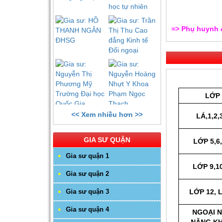
=> Phụ huynh 
LỚP
<< Xem nhiều hơn >>
LÁ,1,2,
GIA SƯ QUẬN
LỚP 5,6,
Gia sư quận 1
LỚP 9,10
Gia sư quận 2
Gia sư quận 3
LỚP 12, 
Gia sư quận 4
NGOẠI 