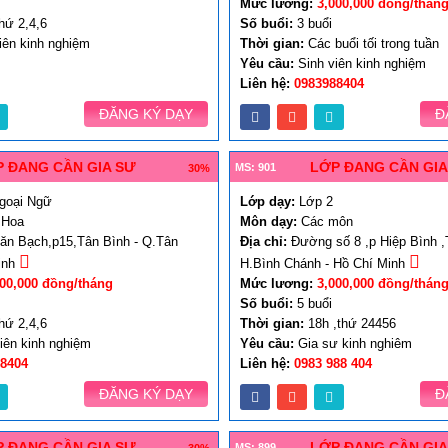
Mức lương:
3,000,000 đồng/thán
hứ 2,4,6
Số buổi:
3 buổi
iên kinh nghiệm
Thời gian:
Các buổi tối trong tuần
Yêu cầu:
Sinh viên kinh nghiệm
Liên hệ:
0983988404
ĐĂNG KÝ DẠY
Đ
 ĐANG CẦN GIA SƯ
LỚP ĐANG CẦN GIA
MS: 901
30%
goại Ngữ
Lớp dạy:
Lớp 2
 Hoa
Môn dạy:
Các môn
n Bạch,p15,Tân Bình - Q.Tân
Địa chỉ:
Đường số 8 ,p Hiệp Bình ,
inh
H.Bình Chánh - Hồ Chí Minh
000,000 đồng/tháng
Mức lương:
3,000,000 đồng/thán
Số buổi:
5 buổi
hứ 2,4,6
Thời gian:
18h ,thứ 24456
iên kinh nghiệm
Yêu cầu:
Gia sư kinh nghiêm
8404
Liên hệ:
0983 988 404
ĐĂNG KÝ DẠY
Đ
 ĐANG CẦN GIA SƯ
LỚP ĐANG CẦN GIA
MS: 899