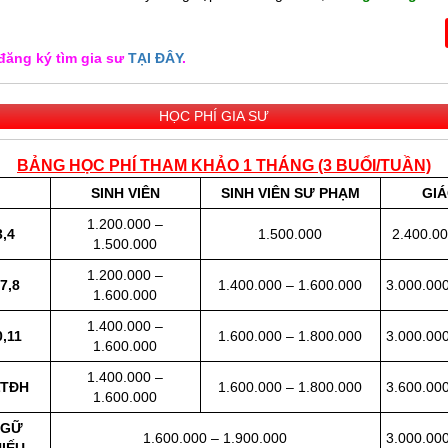
kết sẽ mang lại sự khác biệt về chất lượng, sự hài 
tuyệt đối cho quí vị.
đăng ký tìm gia sư
TẠI ĐÂY
.
HỌC PHÍ GIA SƯ
BẢNG HỌC PHÍ THAM KHẢO 1 THÁNG (3 BUỔI/TUẦN)
SINH VIÊN
SINH VIÊN SƯ PHẠM
GIÁ
1.200.000 –
3,4
1.500.000
2.400.00
1.500.000
1.200.000 –
7,8
1.400.000 – 1.600.000
3.000.000
1.600.000
1.400.000 –
,11
1.600.000 – 1.800.000
3.000.000
1.600.000
1.400.000 –
LTĐH
1.600.000 – 1.800.000
3.600.000
1.600.000
NGỮ
1.600.000 – 1.900.000
3.000.000