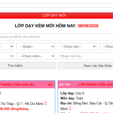
LỚP DẠY MỚI
LỚP DẠY KÈM MỚI HÔM NAY:
08/08/2026
Tìm kiếm
Xem các lớp khác
 ĐANG CẦN GIA SƯ
LỚP ĐANG CẦN GIA
MS: 906
30%
2
Lớp dạy:
Lớp 9
Môn dạy:
Toán
Địa chỉ:
Đồng Đen, Bàu Cát - Q.Tân
Thị Thập - Q.7 - Hồ Chí Minh
600,000 đồng/tháng
Minh