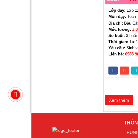
Lớp dạy:
Lớp 1
Môn dạy:
Toán
Địa chỉ:
Bàu Cát
Mức lương:
3,
Số buổi:
3 buổi
Thời gian:
Từ 1
Yêu cầu:
Sinh v
Liên hệ:
0983 9
Xem thêm
THÔN
TRUNG