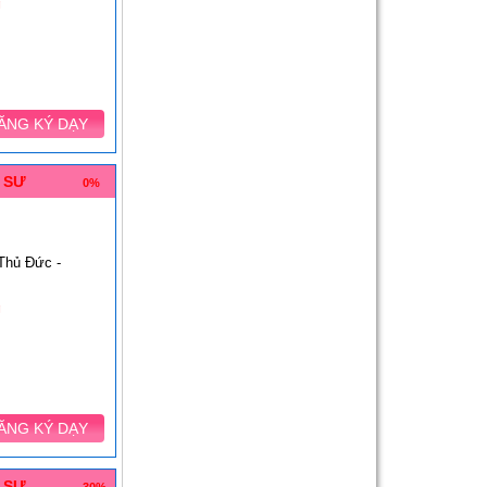
g
ĂNG KÝ DẠY
 SƯ
0%
Thủ Đức -
g
ĂNG KÝ DẠY
 SƯ