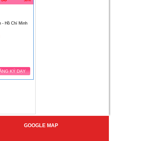
30%
 - Hồ Chí Minh
g
ĂNG KÝ DẠY
GOOGLE MAP