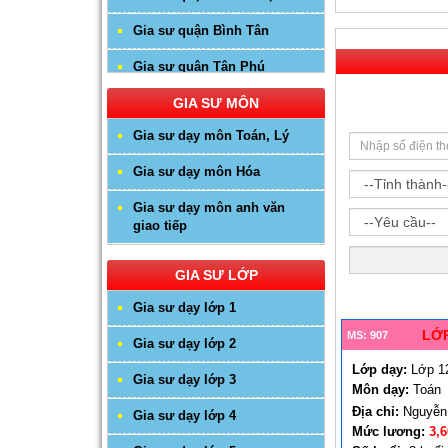
Gia sư quận Bình Tân
Gia sư quận Tân Phú
Gia sư huyện Hóc Môn
GIA SƯ MÔN
Gia sư dạy môn Toán, Lý
Gia sư huyện Cần Giờ
Gia sư dạy môn Hóa
Gia sư huyên Bình Chánh
Gia sư dạy môn anh văn
Gia sư huyện Nhà Bè
giao tiếp
Gia sư huyện Củ Chi
GIA SƯ LỚP
Gia sư dạy lớp 1
LỚP
MS: 907
Gia sư dạy lớp 2
Lớp dạy:
Lớp 1
Gia sư dạy lớp 3
Môn dạy:
Toán
Địa chỉ:
Nguyễn 
Gia sư dạy lớp 4
Mức lương:
3,