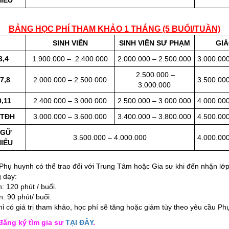
IẾU
BẢNG HỌC PHÍ THAM KHẢO 1 THÁNG (5 BUỔI/TUẦN)
SINH VIÊN
SINH VIÊN SƯ PHẠM
GIÁ
3,4
1.900.000 – .2.400.000
2.000.000 – 2.500.000
3.000.000
2
.500.000 –
7,8
2.000.000 – 2.500.000
3.500.000
3.000.000
,11
2
.400.000 – 3.000.000
2.500.000 – 3.000.000
4.000.000
LTĐH
3.000.000 – 3.600.000
3.400.000 – 3.800.000
4.500.000
NGỮ
3.500.000 – 4.000.000
4.000.000
IẾU
 Phụ huynh có thể trao đổi với Trung Tâm hoặc Gia sư khi đến nhận lớp
g dạy:
120 phút / buổi.
90 phút/ buổi.
hỉ có giá trị tham khảo, học phí sẽ tăng hoặc giảm tùy theo yêu cầu Ph
đăng ký tìm gia sư
TẠI ĐÂY
.