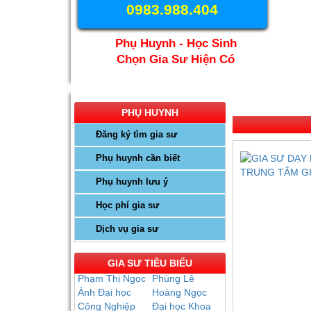
0983.988.404
Phụ Huynh - Học Sinh
Chọn Gia Sư Hiện Có
PHỤ HUYNH
Đăng ký tìm gia sư
Phụ huynh cần biết
Phụ huynh lưu ý
Học phí gia sư
Dịch vụ gia sư
GIA SƯ TIÊU BIỂU