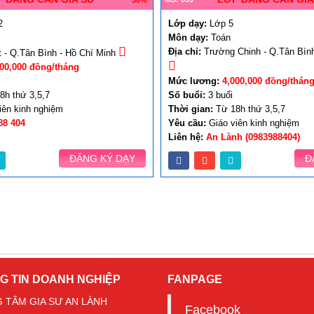
30%
2
Lớp dạy:
Lớp 5
Môn dạy:
Toán
Địa chỉ:
Trường Chinh - Q.Tân Bình
 - Q.Tân Bình - Hồ Chí Minh
000,000 đồng/tháng
Mức lương:
4,000,000 đồng/thán
8h thứ 3,5,7
Số buổi:
3 buổi
iên kinh nghiệm
Thời gian:
Từ 18h thứ 3,5,7
88 404
Yêu cầu:
Giáo viên kinh nghiệm
Liên hệ:
An Lành (0983988404)
ĐĂNG KÝ DẠY
Đ
G TIN DOANH NGHIỆP
FANPAGE
 TÂM GIA SƯ AN LÀNH
Facebook