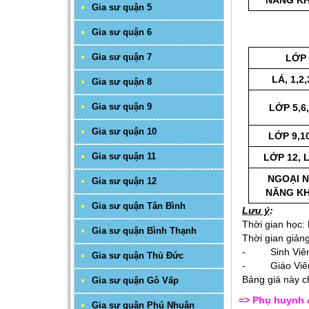
NĂNG KH
Gia sư quận 5
Gia sư quận 6
Gia sư quận 7
LỚP
LÁ, 1,2,
Gia sư quận 8
Gia sư quận 9
LỚP 5,6,
Gia sư quận 10
LỚP 9,10
Gia sư quận 11
LỚP 12, 
NGOẠI 
Gia sư quận 12
NĂNG KH
Gia sư quận Tân Bình
Lưu ý
:
Thời gian học:
Gia sư quận Bình Thạnh
Thời gian giản
- Sinh Viên: 
Gia sư quận Thủ Đức
- Giáo Viên: 
Bảng giá này c
Gia sư quận Gò Vấp
=> Phụ huynh 
Gia sư quận Phú Nhuận