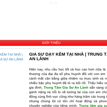
GIỚI THIỆU
GIA SƯ DẠY KÈM TẠI NHÀ | TRUNG 
AN LÀNH
Hiện nay, nhu cầu học tốt và học cao hơn nữa là
thượng của đại đa số phụ huynh đối với con em 
cảnh mất cân bằng giữa nhiệm vụ mưu sinh và nu
nhiều bậc phụ huynh đã tỏ ra bối rối. Thấu hiểu vớ
gia đình,
Trung Tâm Gia Sư An Lành
sẳn sàng c
gánh nặng và nỗi lo về tương lai của con em chú
động cùng lĩnh vực cũng như hàng trăm các trung 
nhưng chúng tôi có tôn chỉ hoạt động và phon
chuyên nghiệp của riêng mình,
Trung tâm gia 