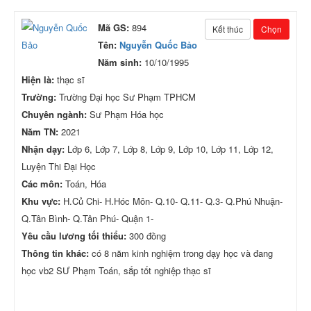
Mã GS:
894
Kết thúc
Chọn
Tên:
Nguyễn Quốc Bảo
Năm sinh:
10/10/1995
Hiện là:
thạc sĩ
Trường:
Trường Đại học Sư Phạm TPHCM
Chuyên ngành:
Sư Phạm Hóa học
Năm TN:
2021
Nhận dạy:
Lớp 6, Lớp 7, Lớp 8, Lớp 9, Lớp 10, Lớp 11, Lớp 12,
Luyện Thi Đại Học
Các môn:
Toán, Hóa
Khu vực:
H.Củ Chi- H.Hóc Môn- Q.10- Q.11- Q.3- Q.Phú Nhuận-
Q.Tân Bình- Q.Tân Phú- Quận 1-
Yêu cầu lương tối thiểu:
300 đồng
Thông tin khác:
có 8 năm kinh nghiệm trong dạy học và đang
học vb2 SƯ Phạm Toán, sắp tốt nghiệp thạc sĩ