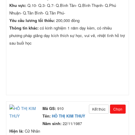
Khu vực:
Q.10- Q.3- Q.7- Q.Bình Tân- Q.Bình Thạnh- Q.Phú
Nhuận- Q.Tân Bình- Q.Tân Phú-
Yêu cầu lương tối thiểu:
200,000 đồng
Thông tin khác:
có kinh nghiệm 1 năm dạy kèm, có nhiều
phương pháp giảng dạy kích thích sự học, vui vẻ, nhiệt tình hỗ trợ
sau buổi học
Mã GS:
910
Kết thúc
Chọn
Tên:
HỒ THỊ KIM THUỲ
Năm sinh:
22/11/1987
Hiện là:
Cử Nhân