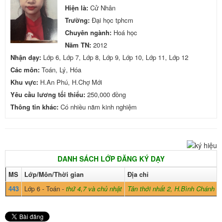
Hiện là:
Cử Nhân
Trường:
Đại học tphcm
Chuyên ngành:
Hoá học
Năm TN:
2012
Nhận dạy:
Lớp 6, Lớp 7, Lớp 8, Lớp 9, Lớp 10, Lớp 11, Lớp 12
Các môn:
Toán, Lý, Hóa
Khu vực:
H.An Phú, H.Chợ Mới
Yêu cầu lương tối thiểu:
250,000 đồng
Thông tin khác:
Có nhiều năm kinh nghiệm
DANH SÁCH LỚP ĐĂNG KÝ DẠY
MS
Lớp/Môn/Thời gian
Địa chỉ
443
Lớp 6 - Toán -
thứ 4,7 và chủ nhật
Tân thới nhất 2, H.Bình Chánh -