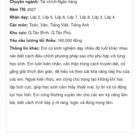
Chuyên ngành:
Tài chính-Ngân hàng
Năm TN:
2027
Nhận dạy:
Lớp 2, Lớp 5, Lớp 6, Lớp 7, Lớp 8, Lớp 3, Lớp 4
Các môn:
Toán, Văn, Tiếng Việt, Tiếng Anh
Khu vực:
Q.Tân Bình- Q.Tân Phú-
Yêu cầu lương tối thiểu:
160,000 đồng
Thông tin khác:
Em có kinh nghiệm dạy nhiều độ tuổi khác nhau
nên biết cách điều chỉnh phương pháp sao cho phù hợp với từng
học sinh. Em luôn kiên nhẫn, cẩn thận trong cách truyền đạt, cố
gắng giải thích đơn giản, dễ hiểu và theo sát khả năng tiếp thu của
các em. Ngoài kiến thức, em cũng chú trọng tạo không khí học
tập tích cực, giúp học sinh cảm thấy thoải mái, tự tin và có động
lực học hơn. Em cũng thường xuyên rèn cho các em kỹ năng làm
bài, biết cách trình bày ý rõ ràng, logic và đúng trọng tâm.