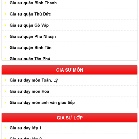
Gia sư quận Bình Thạnh
Gia sư quận Thủ Đức
Gia sư quận Gò Vấp
Gia sư quận Phú Nhuận
Gia sư quận Bình Tân
Gia sư quận Tân Phú
Gia sư huyện Hóc Môn
GIA SƯ MÔN
Gia sư dạy môn Toán, Lý
Gia sư huyện Cần Giờ
Gia sư dạy môn Hóa
Gia sư huyên Bình Chánh
Gia sư dạy môn anh văn giao tiếp
Gia sư huyện Nhà Bè
Gia sư huyện Củ Chi
GIA SƯ LỚP
Gia sư dạy lớp 1
Gia sư dạy lớp 2