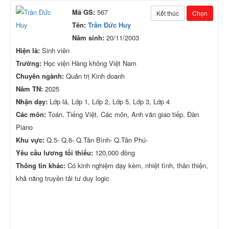
Mã GS:
567
Kết thúc
Chọn
Tên:
Trần Đức Huy
Năm sinh:
20/11/2003
Hiện là:
Sinh viên
Trường:
Học viện Hàng không Việt Nam
Chuyên ngành:
Quản trị Kinh doanh
Năm TN:
2025
Nhận dạy:
Lớp lá, Lớp 1, Lớp 2, Lớp 5, Lớp 3, Lớp 4
Các môn:
Toán, Tiếng Việt, Các môn, Anh văn giao tiếp, Đàn
Piano
Khu vực:
Q.5- Q.6- Q.Tân Bình- Q.Tân Phú-
Yêu cầu lương tối thiểu:
120,000 đồng
Thông tin khác:
Có kinh nghiệm dạy kèm, nhiệt tình, thân thiện,
khả năng truyền tải tư duy logic