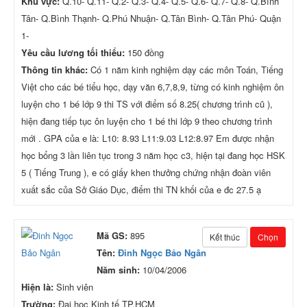
Khu vực:
Q.10- Q.11- Q.2- Q.3- Q.4- Q.5- Q.6- Q.7- Q.8- Q.Bình
Tân- Q.Bình Thạnh- Q.Phú Nhuận- Q.Tân Bình- Q.Tân Phú- Quận
1-
Yêu cầu lương tối thiểu:
150 đồng
Thông tin khác:
Có 1 năm kinh nghiệm dạy các môn Toán, Tiếng
Việt cho các bé tiểu học, dạy văn 6,7,8,9, từng có kinh nghiệm ôn
luyện cho 1 bé lớp 9 thi TS với điểm số 8.25( chương trình cũ ),
hiện đang tiếp tục ôn luyện cho 1 bé thi lớp 9 theo chương trình
mới . GPA của e là: L10: 8.93 L11:9.03 L12:8.97 Em được nhận
học bổng 3 lần liên tục trong 3 năm học c3, hiện tại đang học HSK
5 ( Tiếng Trung ), e có giấy khen thưởng chứng nhận đoàn viên
xuất sắc của Sở Giáo Dục, điểm thi TN khối của e đc 27.5 ạ
Mã GS:
895
Kết thúc
Chọn
Tên:
Đinh Ngọc Bảo Ngân
Năm sinh:
10/04/2006
Hiện là:
Sinh viên
Trường:
Đại học Kinh tế TP.HCM