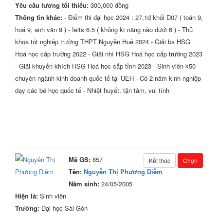
Yêu cầu lương tối thiểu:
300,000 đồng
Thông tin khác:
- Điểm thi đại học 2024 : 27,1đ khối D07 ( toán 9,
hoá 9, anh văn 9 ) - Ielts 6.5 ( không kĩ năng nào dưới 6 ) - Thủ
khoa tốt nghiệp trường THPT Nguyễn Huệ 2024 - Giải ba HSG
Hoá học cấp trường 2022 - Giải nhì HSG Hoá học cấp trường 2023
- Giải khuyến khích HSG Hoá học cấp tỉnh 2023 - Sinh viên k50
chuyên ngành kinh doanh quốc tế tại UEH - Có 2 năm kinh nghiệp
dạy các bé học quốc tế - Nhiệt huyết, tận tâm, vui tính
Mã GS:
857
Kết thúc
Chọn
Tên:
Nguyễn Thị Phương Diễm
Năm sinh:
24/05/2005
Hiện là:
Sinh viên
Trường:
Đại học Sài Gòn