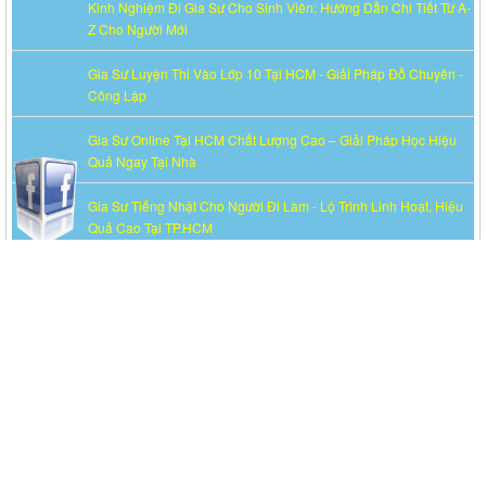
Kinh Nghiệm Đi Gia Sư Cho Sinh Viên: Hướng Dẫn Chi Tiết Từ A-
Z Cho Người Mới
Gia Sư Luyện Thi Vào Lớp 10 Tại HCM - Giải Pháp Đỗ Chuyên -
Công Lập
Gia Sư Online Tại HCM Chất Lượng Cao – Giải Pháp Học Hiệu
Quả Ngay Tại Nhà
Gia Sư Tiếng Nhật Cho Người Đi Làm - Lộ Trình Linh Hoạt, Hiệu
Quả Cao Tại TP.HCM
Gia Sư Luyện Thi IELTS Cấp Tốc - Lộ Trình Đạt Band 6.0-8.0
Trong 2-4 Tháng
Gia sư luyện thi TOEIC - Phương pháp đạt 900+ điểm nhanh nhất
Gia Sư Piano Cho Trẻ Em Tại HCM
THỐNG KÊ TRUY CẬP