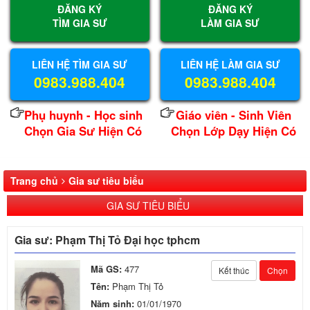
ĐĂNG KÝ
ĐĂNG KÝ
TÌM GIA SƯ
LÀM GIA SƯ
LIÊN HỆ TÌM GIA SƯ
LIÊN HỆ LÀM GIA SƯ
0983.988.404
0983.988.404
Phụ huynh - Học sinh
Giáo viên - Sinh Viên
Chọn Gia Sư Hiện Có
Chọn Lớp Dạy Hiện Có
Trang chủ
Gia sư tiêu biểu
GIA SƯ TIÊU BIỂU
Gia sư: Phạm Thị Tỏ Đại học tphcm
Mã GS:
477
Kết thúc
Chọn
Tên:
Phạm Thị Tỏ
Năm sinh:
01/01/1970