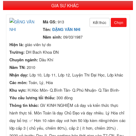
GIA SƯ KHÁC
Mã GS:
913
Kết thúc
Chọn
Tên:
ĐẶNG VĂN NHI
Năm sinh:
09/03/1987
Hiện là:
giáo viên tự do
Trường:
DH Bach Khoa ĐN
Chuyên ngành:
Dầu Khí
Năm TN:
2010
Nhận dạy:
Lớp 10, Lớp 11, Lớp 12, Luyện Thi Đại Học, Lớp khác
Các môn:
Toán, Lý, Hóa
Khu vực:
H.Hóc Môn- Q.Bình Tân- Q.Phú Nhuận- Q.Tân Bình-
Yêu cầu lương tối thiểu:
300 đồng
Thông tin khác:
GV KINH NGHIỆM cả dạy và kiến thức thực
hành thực tế. Môn Toán là dạy Chủ Đạo và dạy nhiều. Lý Hóa chỉ
dạy bổ trợ. ✅ Hơn 10 năm dạy vơi hơn 50 lớp kèm riêng/nhóm các
lớp cấp 3 ( chủ yếu, chiếm 80%), cấp 2 ( ít hơn, chiếm 20%) .
2020 về trước: Dạy ít, Dạy partime bán thời gian vào T7 CN. Sau