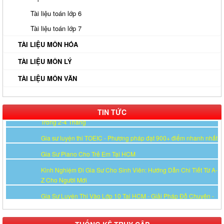
Gia Sư Luyện Thi Vào Lớp 10 Tại HCM - Giải Pháp Đỗ Chuyên -
Tài liệu toán lớp 6
Công Lập
Tài liệu toán lớp 7
Gia Sư Online Tại HCM Chất Lượng Cao – Giải Pháp Học Hiệu
TÀI LIỆU MÔN HÓA
Quả Ngay Tại Nhà
Gia Sư Tiếng Nhật Cho Người Đi Làm - Lộ Trình Linh Hoạt, Hiệu
TÀI LIỆU MÔN LÝ
Quả Cao Tại TP.HCM
TÀI LIỆU MÔN VĂN
Gia Sư Luyện Thi IELTS Cấp Tốc - Lộ Trình Đạt Band 6.0-8.0
Trong 2-4 Tháng
TIN TỨC
Gia sư luyện thi TOEIC - Phương pháp đạt 900+ điểm nhanh nhất
Gia Sư Piano Cho Trẻ Em Tại HCM
Kinh Nghiệm Đi Gia Sư Cho Sinh Viên: Hướng Dẫn Chi Tiết Từ A-
Z Cho Người Mới
Gia Sư Luyện Thi Vào Lớp 10 Tại HCM - Giải Pháp Đỗ Chuyên -
Công Lập
Gia Sư Online Tại HCM Chất Lượng Cao – Giải Pháp Học Hiệu
Quả Ngay Tại Nhà
Gia Sư Tiếng Nhật Cho Người Đi Làm - Lộ Trình Linh Hoạt, Hiệu