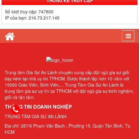
THỐNG KÊ TRUY CẬP
Quả Cao Tại TP.HCM
Số lượt truy cập:
747800
Gia Sư Luyện Thi IELTS Cấp Tốc - Lộ Trình Đạt Band 6.0-8.0
IP của bạn:
216.73.217.145
Trong 2-4 Tháng
Gia sư luyện thi TOEIC - Phương pháp đạt 900+ điểm nhanh nhất
Togg
Gia Sư Piano Cho Trẻ Em Tại HCM
navi
Trung tâm Gia Sư An Lành chuyên cung cấp đội ngũ gia sư giỏi
dạy kèm tại nhà uy tín TPHCM. Được thành lập hơn 10 năm với
15000 Giáo Viên, Sinh Viên,... Trung Tâm Gia Sư An Lành là
trung tâm gia sư uy tín tại TPHCM với đội ngũ gia sư kinh nghiệm,
giỏi và tận tâm.
THÔNG TIN DOANH NGHIỆP
TRUNG TÂM GIA SƯ AN LÀNH
Địa chỉ: 287/6 Phạm Văn Bạch , Phường 15, Quận Tân Bình, Tp
HCM