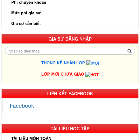
Phí chuyển khoản
Mức phí gia sư
Gia sư cần biết
GIA SƯ ĐĂNG NHẬP
THỐNG KÊ NHẬN LỚP
LỚP MỚI CHƯA GIAO
Gia Sư Luyện Thi IELTS Cấp Tốc - Lộ Trình Đạt Band 6.0-8.0
LIÊN KẾT FACEBOOK
Trong 2-4 Tháng
Facebook
Gia sư luyện thi TOEIC - Phương pháp đạt 900+ điểm nhanh nhất
Gia Sư Piano Cho Trẻ Em Tại HCM
TÀI LIỆU HỌC TẬP
Kinh Nghiệm Đi Gia Sư Cho Sinh Viên: Hướng Dẫn Chi Tiết Từ A-
Z Cho Người Mới
TÀI LIỆU MÔN TOÁN