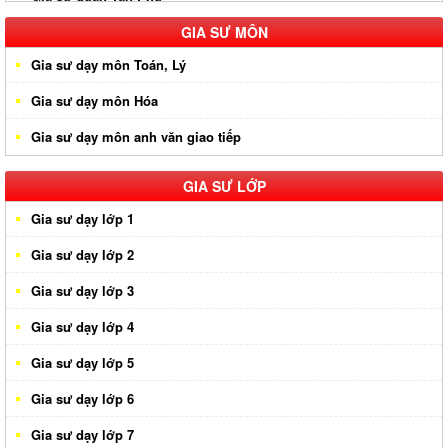
Gia sư huyện Hóc Môn
GIA SƯ MÔN
Gia sư dạy môn Toán, Lý
Gia sư huyện Cần Giờ
Gia sư dạy môn Hóa
Gia sư huyên Bình Chánh
Gia sư dạy môn anh văn giao tiếp
Gia sư huyện Nhà Bè
Gia sư huyện Củ Chi
GIA SƯ LỚP
Gia sư dạy lớp 1
Gia sư dạy lớp 2
Gia sư dạy lớp 3
Gia sư dạy lớp 4
Gia sư dạy lớp 5
Gia sư dạy lớp 6
Gia sư dạy lớp 7