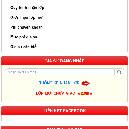
Quy trình nhận lớp
Giới thiệu lớp mới
Phí chuyển khoản
Mức phí gia sư
Gia sư cần biết
GIA SƯ ĐĂNG NHẬP
Gia Sư Luyện Thi IELTS Cấp Tốc - Lộ Trình Đạt Band 6.0-8.0
Trong 2-4 Tháng
THỐNG KÊ NHẬN LỚP
Gia sư luyện thi TOEIC - Phương pháp đạt 900+ điểm nhanh nhất
LỚP MỚI CHƯA GIAO
LIÊN KẾT FACEBOOK
Gia Sư Piano Cho Trẻ Em Tại HCM