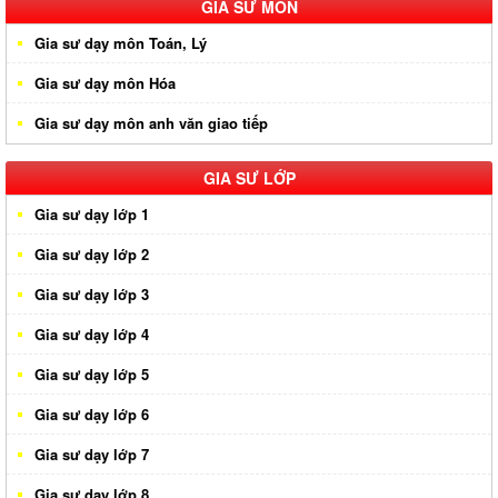
Gia sư huyện Hóc Môn
GIA SƯ MÔN
Gia sư dạy môn Toán, Lý
Gia sư huyện Cần Giờ
Gia sư dạy môn Hóa
Gia sư huyên Bình Chánh
Gia sư dạy môn anh văn giao tiếp
Gia sư huyện Nhà Bè
Gia sư huyện Củ Chi
GIA SƯ LỚP
Gia sư dạy lớp 1
Gia sư dạy lớp 2
Gia sư dạy lớp 3
Gia sư dạy lớp 4
Gia sư dạy lớp 5
Gia sư dạy lớp 6
Gia sư dạy lớp 7
Gia sư dạy lớp 8