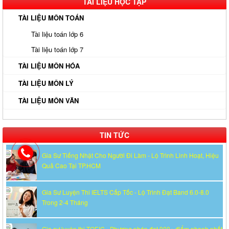
TÀI LIỆU HỌC TẬP
Kinh Nghiệm Đi Gia Sư Cho Sinh Viên: Hướng Dẫn Chi Tiết Từ A-
TÀI LIỆU MÔN TOÁN
Z Cho Người Mới
Tài liệu toán lớp 6
Gia Sư Luyện Thi Vào Lớp 10 Tại HCM - Giải Pháp Đỗ Chuyên -
Tài liệu toán lớp 7
Công Lập
TÀI LIỆU MÔN HÓA
Gia Sư Online Tại HCM Chất Lượng Cao – Giải Pháp Học Hiệu
TÀI LIỆU MÔN LÝ
Quả Ngay Tại Nhà
TÀI LIỆU MÔN VĂN
Gia Sư Tiếng Nhật Cho Người Đi Làm - Lộ Trình Linh Hoạt, Hiệu
Quả Cao Tại TP.HCM
TIN TỨC
Gia Sư Luyện Thi IELTS Cấp Tốc - Lộ Trình Đạt Band 6.0-8.0
Trong 2-4 Tháng
Gia sư luyện thi TOEIC - Phương pháp đạt 900+ điểm nhanh nhất
Gia Sư Piano Cho Trẻ Em Tại HCM