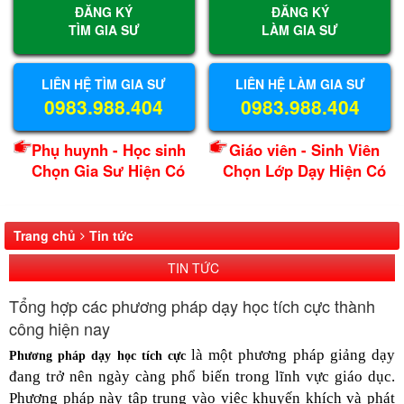
ĐĂNG KÝ
ĐĂNG KÝ
TÌM GIA SƯ
LÀM GIA SƯ
LIÊN HỆ TÌM GIA SƯ
LIÊN HỆ LÀM GIA SƯ
0983.988.404
0983.988.404
Phụ huynh - Học sinh
Giáo viên - Sinh Viên
Chọn Gia Sư Hiện Có
Chọn Lớp Dạy Hiện Có
Trang chủ
Tin tức
TIN TỨC
Tổng hợp các phương pháp dạy học tích cực thành
công hiện nay
là một phương pháp giảng dạy
Phương pháp dạy học tích cực
đang trở nên ngày càng phổ biến trong lĩnh vực giáo dục.
Phương pháp này tập trung vào việc khuyến khích và phát