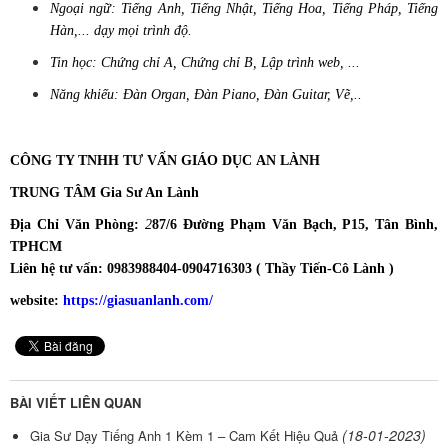
Ngoại ngữ: Tiếng Anh, Tiếng Nhật, Tiếng Hoa, Tiếng Pháp, Tiếng
Hàn,... dạy mọi trình độ.
Tin học: Chứng chỉ A, Chứng chỉ B, Lập trình web, ...
Năng khiếu: Đàn Organ, Đàn Piano, Đàn Guitar, Vẽ,..
CÔNG TY TNHH TƯ VẤN GIÁO DỤC AN LÀNH
TRUNG TÂM Gia Sư An Lành
Địa Chỉ Văn Phòng:
2
87/6 Đường Phạm Văn Bạch, P15, Tân Bình,
TPHCM
Liên hệ tư vấn: 0983988404-0904716303 ( Thầy Tiến-Cô Lành )
website:
https://giasuanlanh.com/
BÀI VIẾT LIÊN QUAN
(18-01-2023)
Gia Sư Dạy Tiếng Anh 1 Kèm 1 – Cam Kết Hiệu Quả