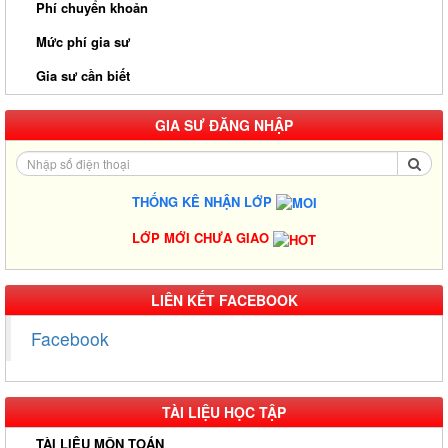
Phí chuyển khoản
Mức phí gia sư
Gia sư cần biết
GIA SƯ ĐĂNG NHẬP
THỐNG KÊ NHẬN LỚP
LỚP MỚI CHƯA GIAO
Gia Sư Luyện Thi IELTS Cấp Tốc - Lộ Trình Đạt Band 6.0-8.0
Trong 2-4 Tháng
Gia sư luyện thi TOEIC - Phương pháp đạt 900+ điểm nhanh nhất
LIÊN KẾT FACEBOOK
Gia Sư Piano Cho Trẻ Em Tại HCM
TÀI LIỆU HỌC TẬP
TÀI LIỆU MÔN TOÁN
Kinh Nghiệm Đi Gia Sư Cho Sinh Viên: Hướng Dẫn Chi Tiết Từ A-
Z Cho Người Mới