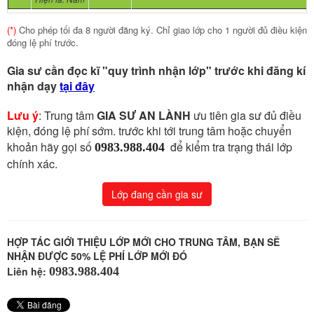
(*)
Cho phép tối đa 8 người đăng ký. Chỉ giao lớp cho 1 người đủ điều kiện
đóng lệ phí trước.
Gia sư cần đọc kĩ "quy trình nhận lớp" trước khi đăng kí
nhận dạy
tại đây
Lưu ý
: Trung tâm
GIA SƯ AN LÀNH
ưu tiên gia sư đủ điều
kiện, đóng lệ phí sớm. trước khi tới trung tâm hoặc chuyển
khoản hãy gọi số
​
để kiểm tra trạng thái lớp
0983.988.404
chính xác.
Lớp đang cần gia sư
HỢP TÁC GIỚI THIỆU LỚP MỚI CHO TRUNG TÂM, BẠN SẼ
NHẬN ĐƯỢC 50% LỆ PHÍ LỚP MỚI ĐÓ
Liên hệ:
0983.988.404