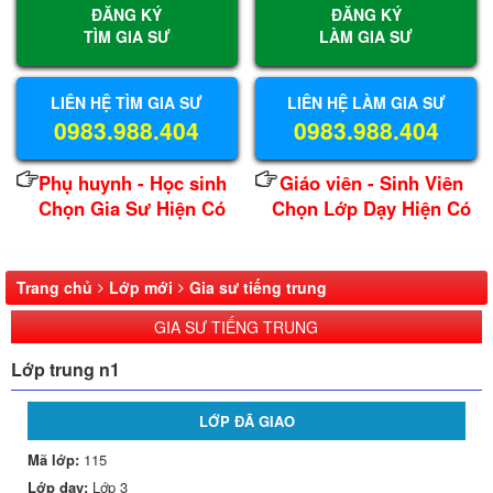
ĐĂNG KÝ
ĐĂNG KÝ
TÌM GIA SƯ
LÀM GIA SƯ
LIÊN HỆ TÌM GIA SƯ
LIÊN HỆ LÀM GIA SƯ
0983.988.404
0983.988.404
Phụ huynh - Học sinh
Giáo viên - Sinh Viên
Chọn Gia Sư Hiện Có
Chọn Lớp Dạy Hiện Có
Trang chủ
Lớp mới
Gia sư tiếng trung
GIA SƯ TIẾNG TRUNG
Lớp trung n1
LỚP ĐÃ GIAO
Mã lớp:
115
Lớp dạy:
Lớp 3