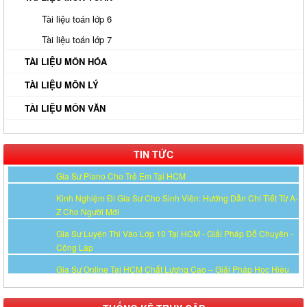
Tài liệu toán lớp 6
Gia Sư Luyện Thi Vào Lớp 10 Tại HCM - Giải Pháp Đỗ Chuyên -
Tài liệu toán lớp 7
Công Lập
TÀI LIỆU MÔN HÓA
Gia Sư Online Tại HCM Chất Lượng Cao – Giải Pháp Học Hiệu
TÀI LIỆU MÔN LÝ
Quả Ngay Tại Nhà
TÀI LIỆU MÔN VĂN
Gia Sư Tiếng Nhật Cho Người Đi Làm - Lộ Trình Linh Hoạt, Hiệu
Quả Cao Tại TP.HCM
Gia Sư Luyện Thi IELTS Cấp Tốc - Lộ Trình Đạt Band 6.0-8.0
TIN TỨC
Trong 2-4 Tháng
Gia sư luyện thi TOEIC - Phương pháp đạt 900+ điểm nhanh nhất
Gia Sư Piano Cho Trẻ Em Tại HCM
Kinh Nghiệm Đi Gia Sư Cho Sinh Viên: Hướng Dẫn Chi Tiết Từ A-
Z Cho Người Mới
Gia Sư Luyện Thi Vào Lớp 10 Tại HCM - Giải Pháp Đỗ Chuyên -
Công Lập
THỐNG KÊ TRUY CẬP