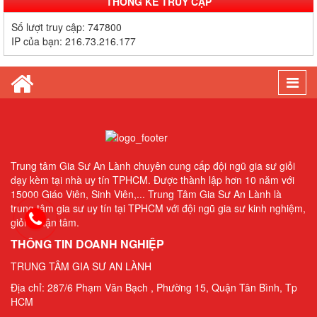
Gia Sư Online Tại HCM Chất Lượng Cao – Giải Pháp Học Hiệu
Số lượt truy cập:
747800
Quả Ngay Tại Nhà
IP của bạn:
216.73.216.177
Gia Sư Tiếng Nhật Cho Người Đi Làm - Lộ Trình Linh Hoạt, Hiệu
Quả Cao Tại TP.HCM
Togg
Gia Sư Luyện Thi IELTS Cấp Tốc - Lộ Trình Đạt Band 6.0-8.0
navi
Trong 2-4 Tháng
Gia sư luyện thi TOEIC - Phương pháp đạt 900+ điểm nhanh nhất
Trung tâm Gia Sư An Lành chuyên cung cấp đội ngũ gia sư giỏi
Gia Sư Piano Cho Trẻ Em Tại HCM
dạy kèm tại nhà uy tín TPHCM. Được thành lập hơn 10 năm với
15000 Giáo Viên, Sinh Viên,... Trung Tâm Gia Sư An Lành là
trung tâm gia sư uy tín tại TPHCM với đội ngũ gia sư kinh nghiệm,
giỏi và tận tâm.
THÔNG TIN DOANH NGHIỆP
TRUNG TÂM GIA SƯ AN LÀNH
Địa chỉ: 287/6 Phạm Văn Bạch , Phường 15, Quận Tân Bình, Tp
HCM
Điện thoại: 0904 716 303, 0983 988 404 (Cô An Lành)