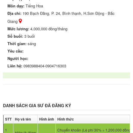
Môn dạy:
Tiếng Hoa
Địa chỉ:
190 Bạch Đằng, P. 24, Bình thạnh, H.Sơn Động - Bắc
Giang
Mức lương:
4,000,000 đồng/tháng
Số buổi:
3 buổi
Thời gian:
sáng
Yêu cầu:
Người học:
Liên hệ:
0983988404-0904716303
DANH SÁCH GIA SƯ ĐÃ ĐĂNG KÝ
STT
Họ và tên
Hình ảnh
Hình thức
1
Chuyển khoản (Lệ phí 30% = 1,200,000 đồng)
Hiện là: Nam