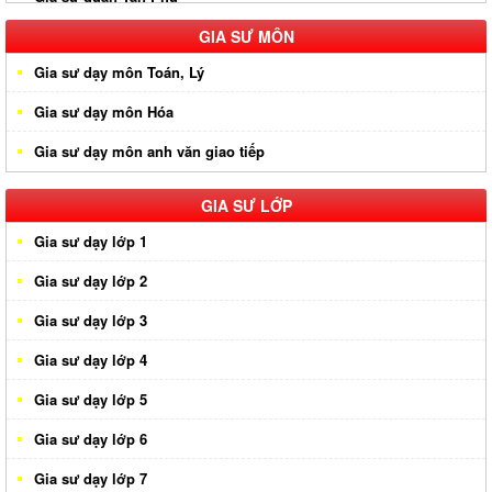
Gia sư quận Tân Phú
Gia sư huyện Hóc Môn
GIA SƯ MÔN
Gia sư dạy môn Toán, Lý
Gia sư huyện Cần Giờ
Gia sư dạy môn Hóa
Gia sư huyên Bình Chánh
Gia sư dạy môn anh văn giao tiếp
Gia sư huyện Nhà Bè
Gia sư huyện Củ Chi
GIA SƯ LỚP
Gia sư dạy lớp 1
Gia sư dạy lớp 2
Gia sư dạy lớp 3
Gia sư dạy lớp 4
Gia sư dạy lớp 5
Gia sư dạy lớp 6