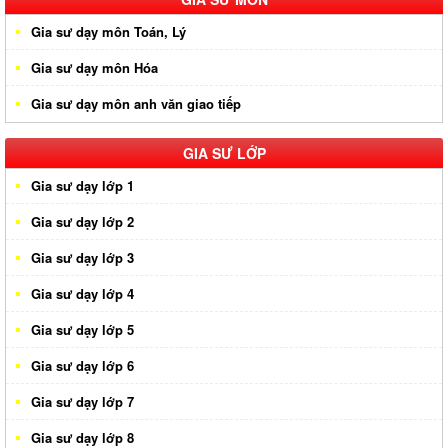
Gia sư dạy môn Toán, Lý
Gia sư huyện Cần Giờ
Gia sư dạy môn Hóa
Gia sư huyên Bình Chánh
Gia sư dạy môn anh văn giao tiếp
Gia sư huyện Nhà Bè
Gia sư huyện Củ Chi
GIA SƯ LỚP
Gia sư dạy lớp 1
Gia sư dạy lớp 2
Gia sư dạy lớp 3
Gia sư dạy lớp 4
Gia sư dạy lớp 5
Gia sư dạy lớp 6
Gia sư dạy lớp 7
Gia sư dạy lớp 8