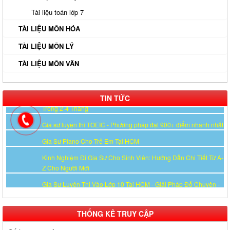
Công Lập
Tài liệu toán lớp 7
Gia Sư Online Tại HCM Chất Lượng Cao – Giải Pháp Học Hiệu
TÀI LIỆU MÔN HÓA
Quả Ngay Tại Nhà
Gia Sư Tiếng Nhật Cho Người Đi Làm - Lộ Trình Linh Hoạt, Hiệu
TÀI LIỆU MÔN LÝ
Quả Cao Tại TP.HCM
TÀI LIỆU MÔN VĂN
Gia Sư Luyện Thi IELTS Cấp Tốc - Lộ Trình Đạt Band 6.0-8.0
Trong 2-4 Tháng
TIN TỨC
Gia sư luyện thi TOEIC - Phương pháp đạt 900+ điểm nhanh nhất
Gia Sư Piano Cho Trẻ Em Tại HCM
Kinh Nghiệm Đi Gia Sư Cho Sinh Viên: Hướng Dẫn Chi Tiết Từ A-
Z Cho Người Mới
Gia Sư Luyện Thi Vào Lớp 10 Tại HCM - Giải Pháp Đỗ Chuyên -
Công Lập
Gia Sư Online Tại HCM Chất Lượng Cao – Giải Pháp Học Hiệu
Quả Ngay Tại Nhà
Gia Sư Tiếng Nhật Cho Người Đi Làm - Lộ Trình Linh Hoạt, Hiệu
THỐNG KÊ TRUY CẬP
Quả Cao Tại TP.HCM