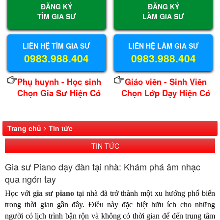
ĐĂNG KÝ
ĐĂNG KÝ
TÌM GIA SƯ
LÀM GIA SƯ
LIÊN HỆ TÌM GIA SƯ
LIÊN HỆ LÀM GIA SƯ
0983.988.404
0983.988.404
Phụ huynh - Học sinh
Giáo viên - Sinh Viên
Chọn Gia Sư Hiện Có
Chọn Lớp Dạy Hiện Có
Trang chủ
Tin tức
TIN TỨC
Gia sư Piano dạy đàn tại nhà: Khám phá âm nhạc
qua ngón tay
Học với
gia sư piano
tại nhà đã trở thành một xu hướng phổ biến
trong thời gian gần đây. Điều này đặc biệt hữu ích cho những
người có lịch trình bận rộn và không có thời gian để đến trung tâm