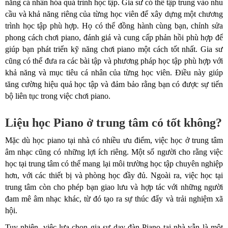
năng cá nhân hóa quá trình học tập. Gia sư có thể tập trung vào nhu
cầu và khả năng riêng của từng học viên để xây dựng một chương
trình học tập phù hợp. Họ có thể đồng hành cùng bạn, chỉnh sửa
phong cách chơi piano, đánh giá và cung cấp phản hồi phù hợp để
giúp bạn phát triển kỹ năng chơi piano một cách tốt nhất. Gia sư
cũng có thể đưa ra các bài tập và phương pháp học tập phù hợp với
khả năng và mục tiêu cá nhân của từng học viên. Điều này giúp
tăng cường hiệu quả học tập và đảm bảo rằng bạn có được sự tiến
bộ liên tục trong việc chơi piano.
Liệu học Piano ở trung tâm có tốt không?
Mặc dù học piano tại nhà có nhiều ưu điểm, việc học ở trung tâm
âm nhạc cũng có những lợi ích riêng. Một số người cho rằng việc
học tại trung tâm có thể mang lại môi trường học tập chuyên nghiệp
hơn, với các thiết bị và phòng học đầy đủ. Ngoài ra, việc học tại
trung tâm còn cho phép bạn giao lưu và hợp tác với những người
đam mê âm nhạc khác, từ đó tạo ra sự thúc đẩy và trải nghiệm xã
hội.
Tuy nhiên, việc lựa chọn gia sư dạy đàn Piano tại nhà vẫn là một