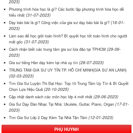
2023)
Phương trình hóa học là gì? Các bước lập phương trình hóa học dễ
(31-07-2023)
hiểu nhất
(16-01-
Dạy báo bài là gì? Công việc của gia sư dạy báo bài là gì?
2023)
Làm sao để học giỏi toán hình? Bí quyết học tốt toán hình cho người
(31-07-2023)
mất gốc
(29-06-
Cách nhận biết các trung tâm gia sư lừa đảo tại TPHCM
2023)
(28-07-2023)
Gia sư tiếng Hàn dạy kèm tại nhà uy tín
TRUNG TÂM GIA SƯ UY TÍN TP. HỒ CHÍ MINH(GIA SƯ AN LÀNH)
(02-03-2023)
Tìm Gia Sư Luyện Thi Đại Học: Top 10 Trung Tâm Uy Tín & Bí Quyết
(20-10-2025)
Chọn Lựa Hiệu Quả
(29-06-2023)
Cập nhật danh sách các môn học lớp 4 mới nhất
(17-01-
Gia Sư Dạy Đàn Nhạc Tại Nhà: Ukulele, Guitar, Piano, Organ
2023)
(12-01-2023)
Tìm Gia Sư Lớp 2 Dạy Kèm Tại Nhà Tận Tâm
PHỤ HUYNH