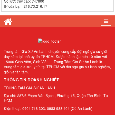
Số lượt truy cập:
747800
Gia Sư Luyện Thi IELTS Cấp Tốc - Lộ Trình Đạt Band 6.0-8.0
IP của bạn:
216.73.216.17
Trong 2-4 Tháng
Gia sư luyện thi TOEIC - Phương pháp đạt 900+ điểm nhanh nhất
Togg
Gia Sư Piano Cho Trẻ Em Tại HCM
navi
Trung tâm Gia Sư An Lành chuyên cung cấp đội ngũ gia sư giỏi
dạy kèm tại nhà uy tín TPHCM. Được thành lập hơn 10 năm với
15000 Giáo Viên, Sinh Viên,... Trung Tâm Gia Sư An Lành là
trung tâm gia sư uy tín tại TPHCM với đội ngũ gia sư kinh nghiệm,
giỏi và tận tâm.
THÔNG TIN DOANH NGHIỆP
TRUNG TÂM GIA SƯ AN LÀNH
Địa chỉ: 287/6 Phạm Văn Bạch , Phường 15, Quận Tân Bình, Tp
HCM
Điện thoại: 0904 716 303, 0983 988 404 (Cô An Lành)