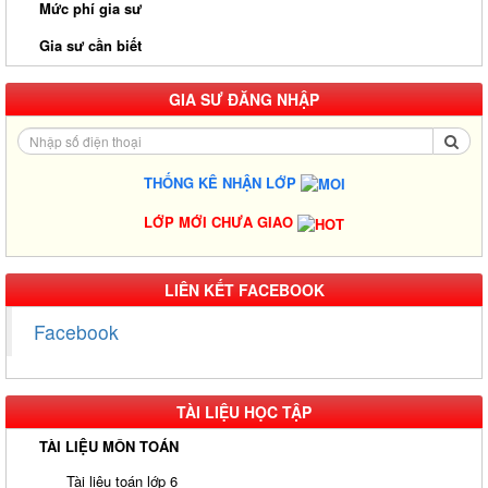
Mức phí gia sư
Gia sư cần biết
GIA SƯ ĐĂNG NHẬP
THỐNG KÊ NHẬN LỚP
LỚP MỚI CHƯA GIAO
Gia Sư Luyện Thi IELTS Cấp Tốc - Lộ Trình Đạt Band 6.0-8.0
LIÊN KẾT FACEBOOK
Trong 2-4 Tháng
Facebook
Gia sư luyện thi TOEIC - Phương pháp đạt 900+ điểm nhanh nhất
Gia Sư Piano Cho Trẻ Em Tại HCM
TÀI LIỆU HỌC TẬP
Kinh Nghiệm Đi Gia Sư Cho Sinh Viên: Hướng Dẫn Chi Tiết Từ A-
Z Cho Người Mới
TÀI LIỆU MÔN TOÁN
Gia Sư Luyện Thi Vào Lớp 10 Tại HCM - Giải Pháp Đỗ Chuyên -
Tài liệu toán lớp 6