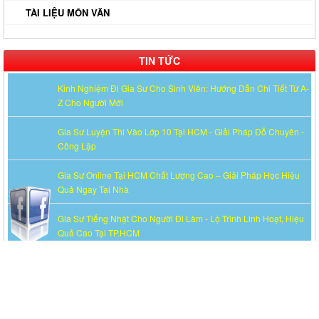
TÀI LIỆU MÔN VĂN
TIN TỨC
Kinh Nghiệm Đi Gia Sư Cho Sinh Viên: Hướng Dẫn Chi Tiết Từ A-
Z Cho Người Mới
Gia Sư Luyện Thi Vào Lớp 10 Tại HCM - Giải Pháp Đỗ Chuyên -
Công Lập
Gia Sư Online Tại HCM Chất Lượng Cao – Giải Pháp Học Hiệu
Quả Ngay Tại Nhà
Gia Sư Tiếng Nhật Cho Người Đi Làm - Lộ Trình Linh Hoạt, Hiệu
Quả Cao Tại TP.HCM
Gia Sư Luyện Thi IELTS Cấp Tốc - Lộ Trình Đạt Band 6.0-8.0
Trong 2-4 Tháng
Gia sư luyện thi TOEIC - Phương pháp đạt 900+ điểm nhanh nhất