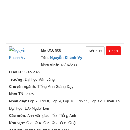
Mã GS:
908
Kết thúc
Chọn
Tên:
Nguyễn Khánh Vy
Năm sinh:
13/04/2001
Hiện là:
Giáo viên
Trường:
Đại học Văn Lăng
Chuyên ngành:
Tiếng Anh Giảng Dạy
Năm TN:
2025
Nhận dạy:
Lớp 7, Lớp 8, Lớp 9, Lớp 10, Lớp 11, Lớp 12, Luyện Thi
Đại Học, Lớp Người Lớn
Các môn:
Anh văn giao tiếp, Tiếng Anh
Khu vực:
Q.3- Q.4- Q.5- Q.7- Q.8- Quận 1-
Yêu cầu lương tối thiểu:
250 đồng