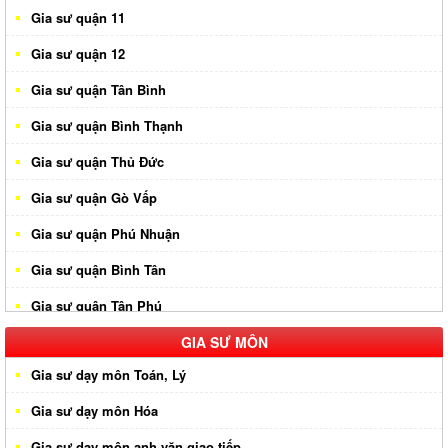
Gia sư quận 11
Gia sư quận 12
Gia sư quận Tân Bình
Gia sư quận Bình Thạnh
Gia sư quận Thủ Đức
Gia sư quận Gò Vấp
Gia sư quận Phú Nhuận
Gia sư quận Bình Tân
Gia sư quận Tân Phú
Gia sư huyện Hóc Môn
GIA SƯ MÔN
Gia sư dạy môn Toán, Lý
Gia sư huyện Cần Giờ
Gia sư dạy môn Hóa
Gia sư huyên Bình Chánh
Gia sư dạy môn anh văn giao tiếp