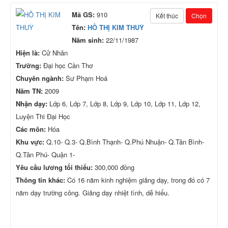
Mã GS:
910
Kết thúc
Chọn
Tên:
HỒ THỊ KIM THUỲ
Năm sinh:
22/11/1987
Hiện là:
Cử Nhân
Trường:
Đại học Cần Thơ
Chuyên ngành:
Sư Phạm Hoá
Năm TN:
2009
Nhận dạy:
Lớp 6, Lớp 7, Lớp 8, Lớp 9, Lớp 10, Lớp 11, Lớp 12,
Luyện Thi Đại Học
Các môn:
Hóa
Khu vực:
Q.10- Q.3- Q.Bình Thạnh- Q.Phú Nhuận- Q.Tân Bình-
Q.Tân Phú- Quận 1-
Yêu cầu lương tối thiểu:
300,000 đồng
Thông tin khác:
Có 16 năm kinh nghiệm giảng dạy, trong đó có 7
năm dạy trường công. Giảng dạy nhiệt tình, dễ hiểu.