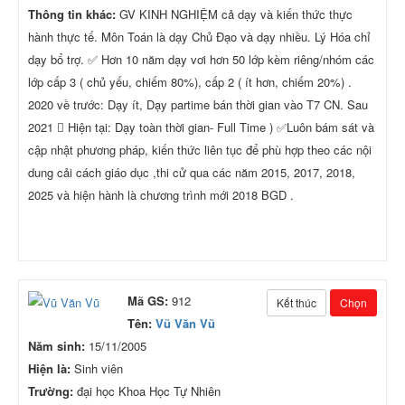
Thông tin khác:
GV KINH NGHIỆM cả dạy và kiến thức thực
hành thực tế. Môn Toán là dạy Chủ Đạo và dạy nhiều. Lý Hóa chỉ
dạy bổ trợ. ✅ Hơn 10 năm dạy vơi hơn 50 lớp kèm riêng/nhóm các
lớp cấp 3 ( chủ yếu, chiếm 80%), cấp 2 ( ít hơn, chiếm 20%) .
2020 về trước: Dạy ít, Dạy partime bán thời gian vào T7 CN. Sau
2021  Hiện tại: Dạy toàn thời gian- Full Time ) ✅Luôn bám sát và
cập nhật phương pháp, kiến thức liên tục để phù hợp theo các nội
dung cải cách giáo dục ,thi cử qua các năm 2015, 2017, 2018,
2025 và hiện hành là chương trình mới 2018 BGD .
Mã GS:
912
Kết thúc
Chọn
Tên:
Vũ Văn Vũ
Năm sinh:
15/11/2005
Hiện là:
Sinh viên
Trường:
đại học Khoa Học Tự Nhiên