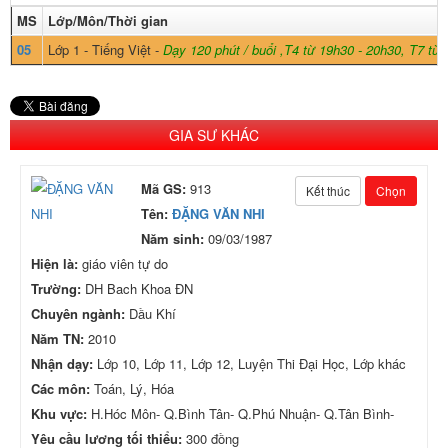
MS
Lớp/Môn/Thời gian
05
Lớp 1 - Tiếng Việt -
Dạy 120 phút / buổi ,T4 từ 19h30 - 20h30, T7 từ 
GIA SƯ KHÁC
Mã GS:
913
Kết thúc
Chọn
Tên:
ĐẶNG VĂN NHI
Năm sinh:
09/03/1987
Hiện là:
giáo viên tự do
Trường:
DH Bach Khoa ĐN
Chuyên ngành:
Dầu Khí
Năm TN:
2010
Nhận dạy:
Lớp 10, Lớp 11, Lớp 12, Luyện Thi Đại Học, Lớp khác
Các môn:
Toán, Lý, Hóa
Khu vực:
H.Hóc Môn- Q.Bình Tân- Q.Phú Nhuận- Q.Tân Bình-
Yêu cầu lương tối thiểu:
300 đồng