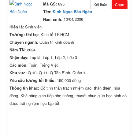
Mã GS:
895
Kết thúc
Chọn
Tên:
Đinh Ngọc Bảo Ngân
Năm sinh:
10/04/2006
Hiện là:
Sinh viên
Trường:
Đại học Kinh tế TP.HCM
Chuyên ngành:
Quản trị kinh doanh
Năm TN:
2024
Nhận dạy:
Lớp lá, Lớp 1, Lớp 2, Lớp 3
Các môn:
Toán, Tiếng Việt
Khu vực:
Q.10- Q.11- Q.Tân Bình- Quận 1-
Yêu cầu lương tối thiểu:
150,000 đồng
Thông tin khác:
Có tinh thần trách nhiệm cao, thân thiện, hòa
đồng. Khả năng giao tiếp nhẹ nhàng, thuyết phục giúp học sinh có
được trải nghiệm học tập tốt.