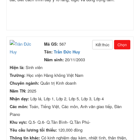
Mã GS:
567
Kết thúc
Chọn
Tên:
Trần Đức Huy
Năm sinh:
20/11/2003
Hiện là:
Sinh viên
Trường:
Học viện Hàng không Việt Nam
Chuyên ngành:
Quản trị Kinh doanh
Năm TN:
2025
Nhận dạy:
Lớp lá, Lớp 1, Lớp 2, Lớp 5, Lớp 3, Lớp 4
Các môn:
Toán, Tiếng Việt, Các môn, Anh văn giao tiếp, Đàn
Piano
Khu vực:
Q.5- Q.6- Q.Tân Bình- Q.Tân Phú-
Yêu cầu lương tối thiểu:
120,000 đồng
Thông tin khác:
Có kinh nghiệm dạy kèm, nhiệt tình, thân thiện,