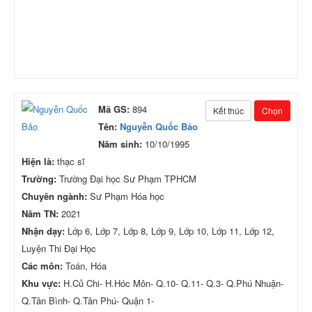
Mã GS:
894
Kết thúc
Chọn
Tên:
Nguyễn Quốc Bảo
Năm sinh:
10/10/1995
Hiện là:
thạc sĩ
Trường:
Trường Đại học Sư Phạm TPHCM
Chuyên ngành:
Sư Phạm Hóa học
Năm TN:
2021
Nhận dạy:
Lớp 6, Lớp 7, Lớp 8, Lớp 9, Lớp 10, Lớp 11, Lớp 12,
Luyện Thi Đại Học
Các môn:
Toán, Hóa
Khu vực:
H.Củ Chi- H.Hóc Môn- Q.10- Q.11- Q.3- Q.Phú Nhuận-
Q.Tân Bình- Q.Tân Phú- Quận 1-