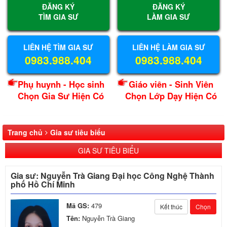
ĐĂNG KÝ
ĐĂNG KÝ
TÌM GIA SƯ
LÀM GIA SƯ
LIÊN HỆ TÌM GIA SƯ
LIÊN HỆ LÀM GIA SƯ
0983.988.404
0983.988.404
Phụ huynh - Học sinh
Giáo viên - Sinh Viên
Chọn Gia Sư Hiện Có
Chọn Lớp Dạy Hiện Có
Trang chủ
Gia sư tiêu biểu
GIA SƯ TIÊU BIỂU
Gia sư: Nguyễn Trà Giang Đại học Công Nghệ Thành
phố Hồ Chí Minh
Mã GS:
479
Kết thúc
Chọn
Tên:
Nguyễn Trà Giang