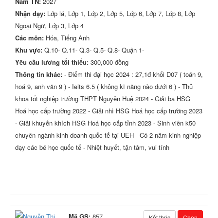
Năm TN:
2027
Nhận dạy:
Lớp lá, Lớp 1, Lớp 2, Lớp 5, Lớp 6, Lớp 7, Lớp 8, Lớp
Ngoại Ngữ, Lớp 3, Lớp 4
Các môn:
Hóa, Tiếng Anh
Khu vực:
Q.10- Q.11- Q.3- Q.5- Q.8- Quận 1-
Yêu cầu lương tối thiểu:
300,000 đồng
Thông tin khác:
- Điểm thi đại học 2024 : 27,1đ khối D07 ( toán 9,
hoá 9, anh văn 9 ) - Ielts 6.5 ( không kĩ năng nào dưới 6 ) - Thủ
khoa tốt nghiệp trường THPT Nguyễn Huệ 2024 - Giải ba HSG
Hoá học cấp trường 2022 - Giải nhì HSG Hoá học cấp trường 2023
- Giải khuyến khích HSG Hoá học cấp tỉnh 2023 - Sinh viên k50
chuyên ngành kinh doanh quốc tế tại UEH - Có 2 năm kinh nghiệp
dạy các bé học quốc tế - Nhiệt huyết, tận tâm, vui tính
Mã GS:
857
Kết thúc
Chọn