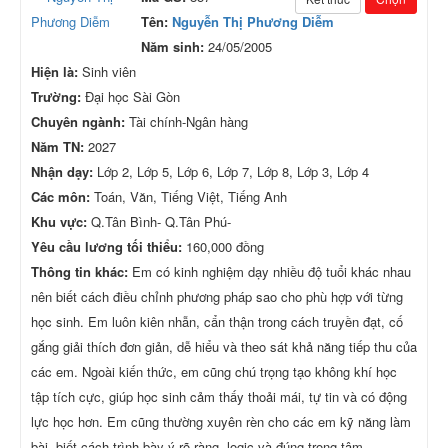
Tên:
Nguyễn Thị Phương Diễm
Năm sinh:
24/05/2005
Hiện là:
Sinh viên
Trường:
Đại học Sài Gòn
Chuyên ngành:
Tài chính-Ngân hàng
Năm TN:
2027
Nhận dạy:
Lớp 2, Lớp 5, Lớp 6, Lớp 7, Lớp 8, Lớp 3, Lớp 4
Các môn:
Toán, Văn, Tiếng Việt, Tiếng Anh
Khu vực:
Q.Tân Bình- Q.Tân Phú-
Yêu cầu lương tối thiểu:
160,000 đồng
Thông tin khác:
Em có kinh nghiệm dạy nhiều độ tuổi khác nhau
nên biết cách điều chỉnh phương pháp sao cho phù hợp với từng
học sinh. Em luôn kiên nhẫn, cẩn thận trong cách truyền đạt, cố
gắng giải thích đơn giản, dễ hiểu và theo sát khả năng tiếp thu của
các em. Ngoài kiến thức, em cũng chú trọng tạo không khí học
tập tích cực, giúp học sinh cảm thấy thoải mái, tự tin và có động
lực học hơn. Em cũng thường xuyên rèn cho các em kỹ năng làm
bài, biết cách trình bày ý rõ ràng, logic và đúng trọng tâm.