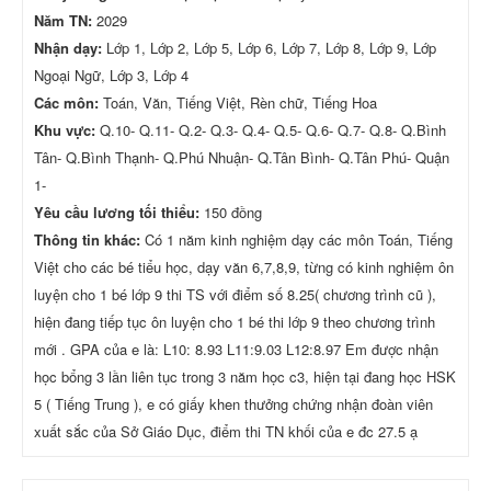
Năm TN:
2029
Nhận dạy:
Lớp 1, Lớp 2, Lớp 5, Lớp 6, Lớp 7, Lớp 8, Lớp 9, Lớp
Ngoại Ngữ, Lớp 3, Lớp 4
Các môn:
Toán, Văn, Tiếng Việt, Rèn chữ, Tiếng Hoa
Khu vực:
Q.10- Q.11- Q.2- Q.3- Q.4- Q.5- Q.6- Q.7- Q.8- Q.Bình
Tân- Q.Bình Thạnh- Q.Phú Nhuận- Q.Tân Bình- Q.Tân Phú- Quận
1-
Yêu cầu lương tối thiểu:
150 đồng
Thông tin khác:
Có 1 năm kinh nghiệm dạy các môn Toán, Tiếng
Việt cho các bé tiểu học, dạy văn 6,7,8,9, từng có kinh nghiệm ôn
luyện cho 1 bé lớp 9 thi TS với điểm số 8.25( chương trình cũ ),
hiện đang tiếp tục ôn luyện cho 1 bé thi lớp 9 theo chương trình
mới . GPA của e là: L10: 8.93 L11:9.03 L12:8.97 Em được nhận
học bổng 3 lần liên tục trong 3 năm học c3, hiện tại đang học HSK
5 ( Tiếng Trung ), e có giấy khen thưởng chứng nhận đoàn viên
xuất sắc của Sở Giáo Dục, điểm thi TN khối của e đc 27.5 ạ